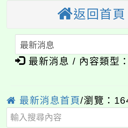
大溪自造教育及科技中心
返回首頁
份教師增能研習
半價優惠，詳情可洽有
淨零綠生活教案入校路
份教師研習
者。
115年食農教育專業人
會
「本色祭」8/29、30
程
最新消息 / 內容類型
8/21下午1時於龍潭區
場熱烈登場!
YOUNG桃局內行報名
徵才活動。
8月14至27日，桃園
局官網。
最新消息首頁
/瀏覽：16
115年桃園市運動會8/1
開!
桃園市低收入戶享有免
田徑場及游泳池舉行。