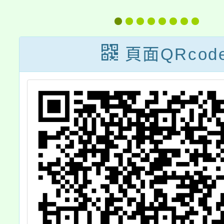
幼
識線上競賽活動
「11
章
辦法」乙份，敬
花蓮蘭
，
請轉知師生報名
國賽」
頁面QRcod
躍
學生踴
查
請