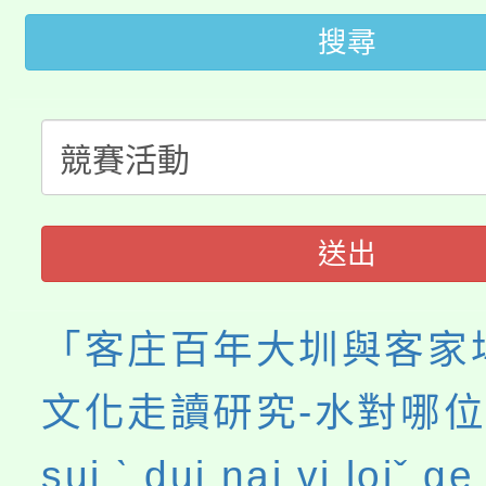
大園自造教育及科技中心
搜尋
視費優惠，中低收入戶
大溪自造教育及科技中心
份教師增能研習
半價優惠，詳情可洽有
淨零綠生活教案入校路
份教師研習
者。
115年食農教育專業人
會
送出
程
「客庄百年大圳與客家
文化走讀研究-水對哪位
sui ˋ dui nai vi loiˇ 