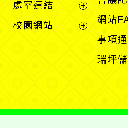
處室連結
單
展
網站F
校園網站
開
展
事項通
選
開
瑞坪儲
單
選
單