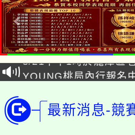
「本色祭」8/29、30
8/21下午1時於龍潭區
場熱烈登場!
YOUNG桃局內行報名
徵才活動。
8月14至27日，桃園
局官網。
115年桃園市運動會8/1
開!
最新消息-競
桃園市低收入戶享有免
田徑場及游泳池舉行。
大園自造教育及科技中心
視費優惠，中低收入戶