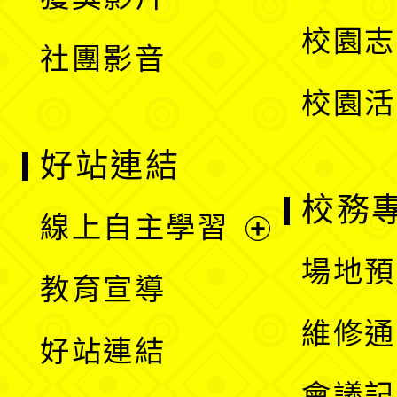
單
選
校園志
社團影音
單
校園活
好站連結
校務
線上自主學習
展
場地預
教育宣導
開
維修通
好站連結
選
會議記