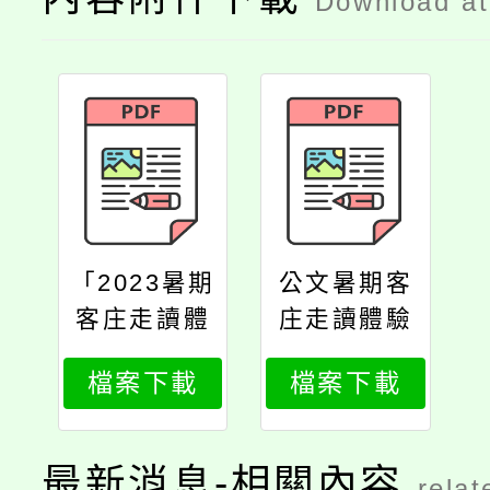
Download a
「2023暑期
公文暑期客
客庄走讀體
庄走讀體驗
驗營」計畫
營招生報名
檔案下載
檔案下載
書
最新消息-相關內容
relat