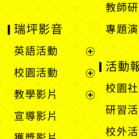
教師研
瑞坪影音
專題演
英語活動
展
活動
校園活動
開
展
校園社
教學影片
選
開
展
研習活
宣導影片
單
選
開
校外活
獲獎影片