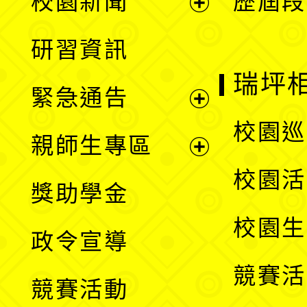
校園新聞
歷屆段
開
展
研習資訊
選
開
瑞坪
緊急通告
單
選
展
校園巡
親師生專區
單
開
展
校園活
獎助學金
選
開
校園生
政令宣導
單
選
競賽活
競賽活動
單