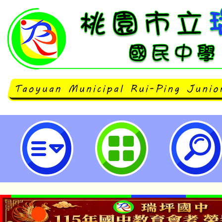
「客庄百年大圳與客家埤塘歷史文化
哪位來个 ? sui ˋ dui nai vi loiˇ
市立瑞坪國民中學