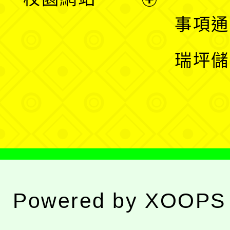
開
展
事項通
選
開
瑞坪儲
單
選
單
Powered by
XOOPS