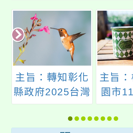
海
主旨：轉知彰化
主旨：
縣政府2025台灣
園市1
知
設計展「彰化有
學生舞
藝思！親子創意
施要點