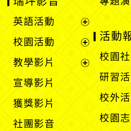
瑞坪影音
專題演
英語活動
展
活動
校園活動
開
展
校園社
教學影片
選
開
展
研習活
宣導影片
單
選
開
校外活
獲獎影片
單
選
校園志
社團影音
單