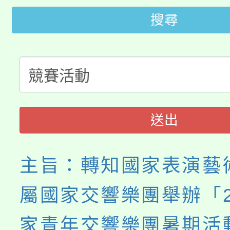
桃園市115學年度學生
搜尋
車」活動
公告本校115學年度第
生本土語及新住民語歌
公告本校115學年度第
代理(課)教師甄選結果(
轉知中國文化大學推廣
代理(課)教師甄選結果(
送出
《TA101》溝通分析
程，歡迎學生輔導中心
主旨：轉知國家表演藝
心理、諮商輔導、社會
屬國家交響樂團舉辦「2
系所師生報名參加。
家青年交響樂團暑期活