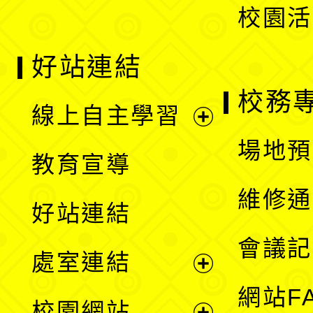
校園活
好站連結
校務
線上自主學習
展
場地預
教育宣導
開
維修通
好站連結
選
會議記
處室連結
單
展
網站F
校園網站