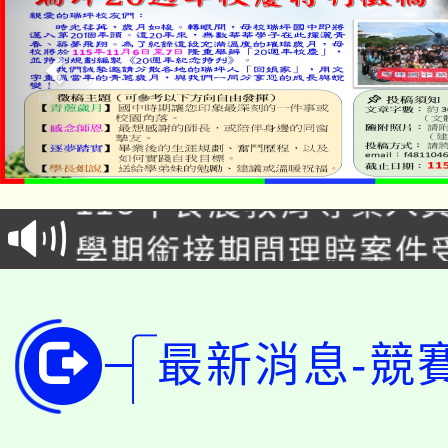
淨零綠生活教案入校路
115年食農教育專業人
會
學期銜接期間理賠案件
程
淨零綠領人才培育課程
學籍身 分審查程序及
公告本校115學年度第1
版
最新消息-競
「2026金融保險知識
代理(課)教師甄選結果(
桃園市115學年度學生
車」活動