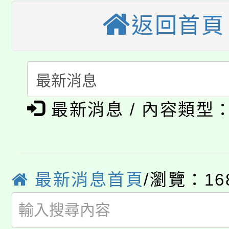
公告本校115學年度第
返回首頁
生本土語及新住民語歌
公告本校115學年度第
代理(課)教師甄選結果(
轉知中國文化大學推廣
代理(課)教師甄選結果(
淨零綠生活教案入校路
《TA101》溝通分析
最新消息 / 內容類型
115年食農教育專業人
會
程，歡迎學生輔導中心
學期銜接期間理賠案件
程
心理、諮商輔導、社會
淨零綠領人才培育課程
學籍身 分審查程序及
最新消息首頁
/瀏覽：16
系所師生報名參加。
公告本校115學年度第1
版
「2026金融保險知識
代理(課)教師甄選結果(