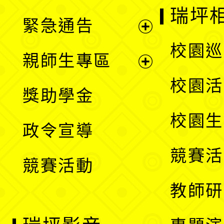
選
開
瑞坪
緊急通告
單
選
展
校園巡
親師生專區
單
開
展
校園活
獎助學金
選
開
校園生
政令宣導
單
選
競賽活
競賽活動
單
教師研