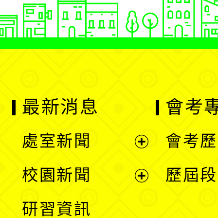
最新消息
會考
處室新聞
會考歷
展
校園新聞
歷屆段
開
展
研習資訊