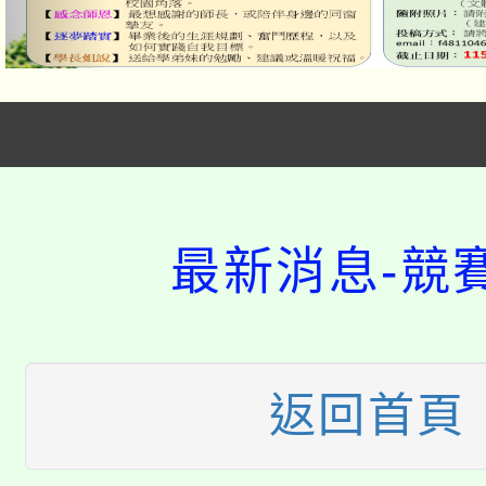
「本色祭」8/29、30
8/21下午1時於龍潭區
場熱烈登場!
最新消息-競
YOUNG桃局內行報名
徵才活動。
8月14至27日，桃園
局官網。
115年桃園市運動會8/1
開!
返回首頁
桃園市低收入戶享有免
田徑場及游泳池舉行。