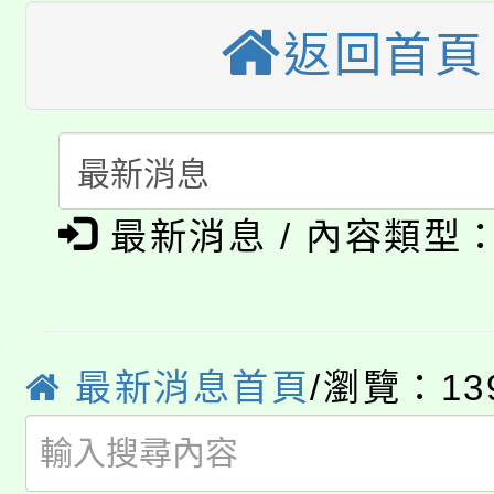
《TA101》溝通分析
返回首頁
桃園市115學年度學生
縣市「校園短影音徵選
程，歡迎學生輔導中心
「桃園市補助參觀特色
要點
門員」簡章及活動海報
心理、諮商輔導、社會
115年度「教育部表揚
展演活動實施計畫」
踴躍報名參加。
系所師生報名參加。
公告本校115學年度第1
義教育推展貢獻獎」
最新消息 / 內容類型
「2026金融保險知識
代理(課)教師甄選結果(
桃園市115學年度學生
車」活動
公告本校115學年度第
最新消息首頁
/瀏覽：13
生本土語及新住民語歌
公告本校115學年度第
代理(課)教師甄選結果(