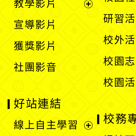
教學影片
選
開
展
研習活
宣導影片
單
選
開
校外活
獲獎影片
單
選
校園志
社團影音
單
校園活
好站連結
校務
線上自主學習