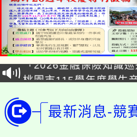
公告本校115學年度第1
「2026金融保險知識
代理(課)教師甄選結果(
桃園市115學年度學生
車」活動
公告本校115學年度第
生本土語及新住民語歌
公告本校115學年度第
代理(課)教師甄選結果(
最新消息-競
轉知中國文化大學推廣
代理(課)教師甄選結果(
轉知苗栗縣政府辦理11