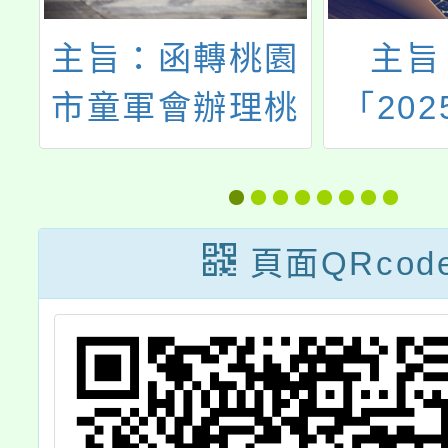
主旨：函轉桃園
主旨
公
市童軍會辦理桃
「202
計
園市第2期羅浮
會在桃
戶
童軍服務員木章
燈競賽
基本訓練活動一
報名日
頁面QRcod
案，請鼓勵所屬
年11月
踴躍報名參加，
請轉知
請查照。
報名參