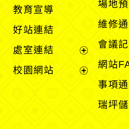
展
場地預
教育宣導
開
維修通
好站連結
選
會議記
處室連結
單
展
網站F
校園網站
開
展
事項通
選
開
瑞坪儲
單
選