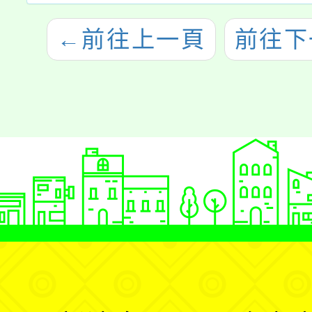
←
前往上一頁
前往下