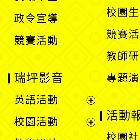
選
開
校園生
政令宣導
單
選
競賽活
競賽活動
單
教師研
瑞坪影音
專題演
英語活動
展
活動
校園活動
開
展
校園社