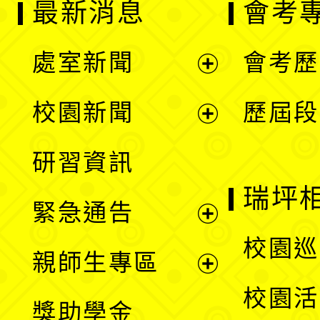
最新消息
會考
處室新聞
會考歷
展
校園新聞
歷屆段
開
展
研習資訊
選
開
瑞坪
緊急通告
單
選
展
校園巡
親師生專區
單
開
展
校園活
獎助學金