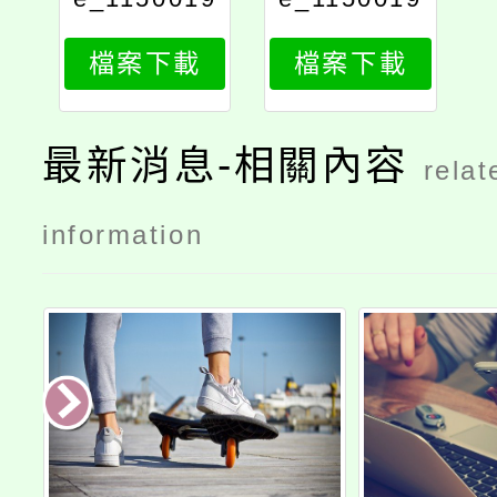
092_attach
092_attach
檔案下載
檔案下載
2
1
最新消息-相關內容
relat
information