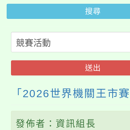
轉知中國文化大學推廣
代理(課)教師甄選結果(
搜尋
轉知苗栗縣政府辦理11
《TA101》溝通分析
桃園市115學年度學生
縣市「校園短影音徵選
程，歡迎學生輔導中心
「桃園市補助參觀特色
要點
門員」簡章及活動海報
心理、諮商輔導、社會
115年度「教育部表揚
展演活動實施計畫」
踴躍報名參加。
系所師生報名參加。
送出
義教育推展貢獻獎」
「2026世界機關王市
發佈者：資訊組長