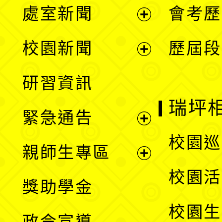
處室新聞
會考歷
展
校園新聞
歷屆段
開
展
研習資訊
選
開
瑞坪
緊急通告
單
選
展
校園巡
親師生專區
單
開
展
校園活
獎助學金
選
開
校園生
政令宣導