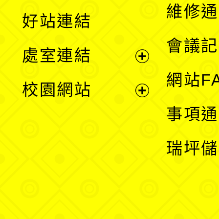
開
維修通
好站連結
選
會議記
處室連結
單
展
網站F
校園網站
開
展
事項通
選
開
瑞坪儲
單
選
單