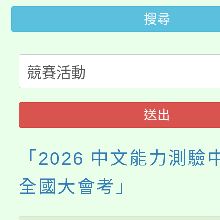
搜尋
大園自造教育及科技中心
視費優惠，中低收入戶
大溪自造教育及科技中心
份教師增能研習
半價優惠，詳情可洽有
淨零綠生活教案入校路
份教師研習
者。
115年食農教育專業人
會
送出
程
「2026 中文能力測驗
全國大會考」