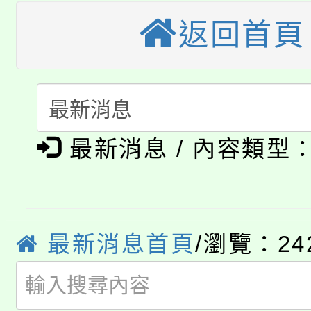
大溪自造教育及科技中心
返回首頁
份教師增能研習
半價優惠，詳情可洽有
淨零綠生活教案入校路
份教師研習
者。
115年食農教育專業人
會
「本色祭」8/29、30
程
最新消息 / 內容類型
8/21下午1時於龍潭區
場熱烈登場!
YOUNG桃局內行報名
徵才活動。
8月14至27日，桃園
局官網。
最新消息首頁
/瀏覽：24
115年桃園市運動會8/1
開!
桃園市低收入戶享有免
田徑場及游泳池舉行。