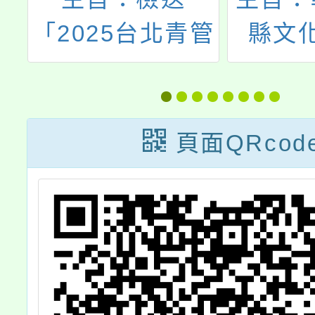
教
「2025台北青管
縣文
定期音樂會系列
「11
》
III《金賞點唱
國學生
管
機》」海報1
樂比賽
頁面QRcod
報
份，敬請協助轉
份，
予
知轄屬學校、校
勵
內師生並鼓勵踴
小
躍參與，至紉公
及
誼，請查照。