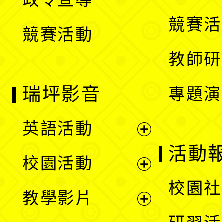
單
選
競賽活
競賽活動
單
教師研
瑞坪影音
專題演
英語活動
展
活動
校園活動
開
展
校園社
教學影片
選
開
展