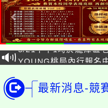
「本色祭」8/29、30
8/21下午1時於龍潭區
場熱烈登場!
YOUNG桃局內行報名
徵才活動。
8月14至27日，桃園
局官網。
115年桃園市運動會8/1
開!
最新消息-競
桃園市低收入戶享有免
田徑場及游泳池舉行。
大園自造教育及科技中心
視費優惠，中低收入戶