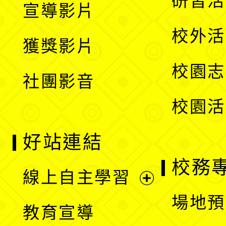
研習活
宣導影片
單
選
開
校外活
獲獎影片
單
選
校園志
社團影音
單
校園活
好站連結
校務
線上自主學習
展
場地預
教育宣導