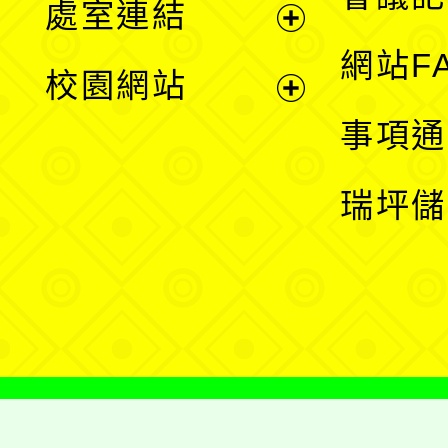
處室連結
單
展
網站F
校園網站
開
展
事項通
選
開
瑞坪儲
單
選
單