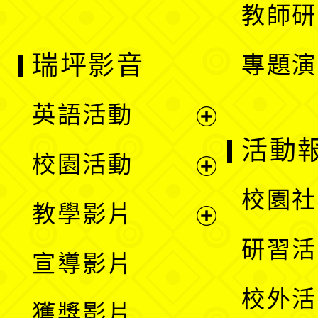
教師研
瑞坪影音
專題演
英語活動
展
活動
校園活動
開
展
校園社
教學影片
選
開
展
研習活
宣導影片
單
選
開
校外活
獲獎影片