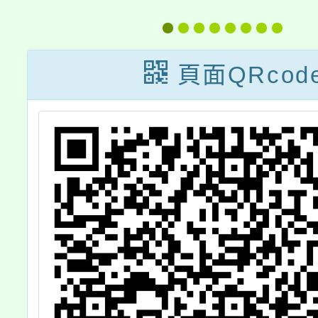
改
朝圓醮盛會寫生
」
比賽」一案，詳
頁面QRcod
如說明，敬請踴
躍報名參加，請
查照。