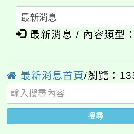
代理(課)教師甄選結果(
轉知中國文化大學推廣
代理(課)教師甄選結果(
淨零綠生活教案入校路
《TA101》溝通分析
最新消息 / 內容類型
115年食農教育專業人
會
程，歡迎學生輔導中心
學期銜接期間理賠案件
程
心理、諮商輔導、社會
淨零綠領人才培育課程
最新消息首頁
/瀏覽：13
學籍身 分審查程序及
系所師生報名參加。
公告本校115學年度第1
版
「2026金融保險知識
代理(課)教師甄選結果(
搜尋
桃園市115學年度學生
車」活動