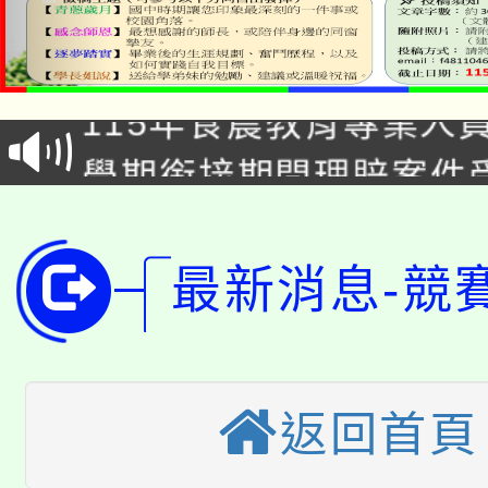
淨零綠生活教案入校路
115年食農教育專業人
會
學期銜接期間理賠案件
程
淨零綠領人才培育課程
學籍身 分審查程序及
公告本校115學年度第1
版
最新消息-競
「2026金融保險知識
代理(課)教師甄選結果(
桃園市115學年度學生
車」活動
返回首頁
公告本校115學年度第
生本土語及新住民語歌
公告本校115學年度第