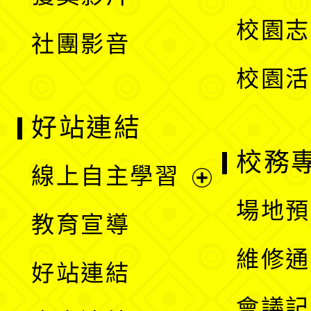
單
選
校園志
社團影音
單
校園活
好站連結
校務
線上自主學習
展
場地預
教育宣導
開
維修通
好站連結
選
會議記