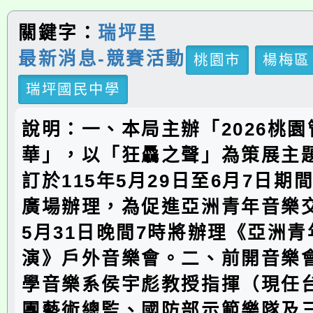
關鍵字：
瑞坪里
最新消息-競賽活動
桃園市
楊梅區
瑞坪國民中學
說明：一、本局主辦「2026桃
華」，以「狂驫之聲」為策展主
訂於115年5月29日至6月7日期
廣場辦理，為促進亞洲青年音樂交
5月31日晚間7時將辦理《亞洲
演》戶外音樂會。二、前開音樂
學音樂系侯宇彪教授指揮（現任
團藝術總監、國防部示範樂隊及