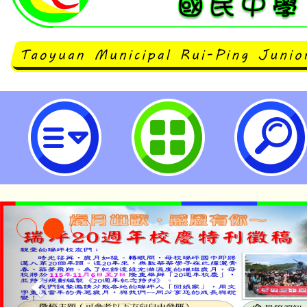
主旨：檢送「2026桃園管樂嘉年
匯演》音樂會」桃園聯隊演奏員甄
予宣傳並鼓勵學生踴躍參加，請查照
坪國民中學