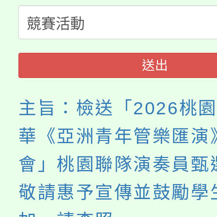
公告本校115學年度第
生本土語及新住民語歌
公告本校115學年度第
代理(課)教師甄選結果(
轉知中國文化大學推廣
代理(課)教師甄選結果(
送出
《TA101》溝通分析
程，歡迎學生輔導中心
主旨：檢送「2026桃
心理、諮商輔導、社會
華《亞洲青年管樂匯演
系所師生報名參加。
會」桃園聯隊演奏員甄
敬請惠予宣傳並鼓勵學