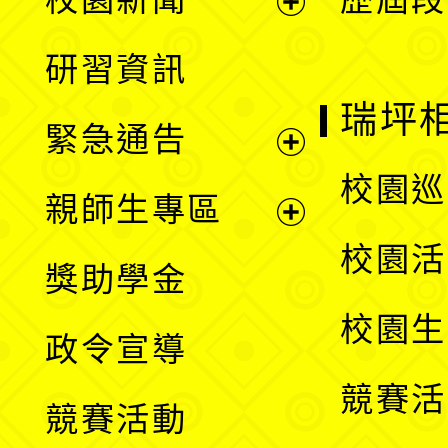
開
展
研習資訊
選
開
瑞坪
緊急通告
單
選
展
校園巡
親師生專區
單
開
展
校園活
獎助學金
選
開
校園生
政令宣導
單
選
競賽活
競賽活動
單