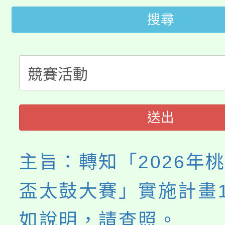
轉知中國文化大學推廣
代理(課)教師甄選結果(
搜尋
轉知苗栗縣政府辦理11
《TA101》溝通分析
桃園市115學年度學生
縣市「校園短影音徵選
程，歡迎學生輔導中心
「桃園市補助參觀特色
要點
門員」簡章及活動海報
心理、諮商輔導、社會
115年度「教育部表揚
展演活動實施計畫」
踴躍報名參加。
系所師生報名參加。
送出
義教育推展貢獻獎」
主旨：轉知「2026年
盃太鼓大賽」實施計畫
如說明，請查照。