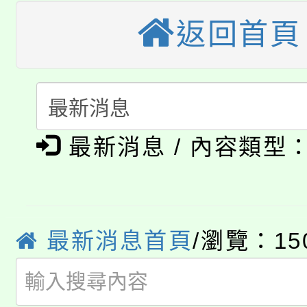
轉知苗栗縣政府辦理11
《TA101》溝通分析
返回首頁
桃園市115學年度學生
縣市「校園短影音徵選
程，歡迎學生輔導中心
「桃園市補助參觀特色
要點
門員」簡章及活動海報
心理、諮商輔導、社會
115年度「教育部表揚
展演活動實施計畫」
踴躍報名參加。
系所師生報名參加。
公告本校115學年度第1
義教育推展貢獻獎」
最新消息 / 內容類型
「2026金融保險知識
代理(課)教師甄選結果(
桃園市115學年度學生
車」活動
公告本校115學年度第
最新消息首頁
/瀏覽：15
生本土語及新住民語歌
公告本校115學年度第
代理(課)教師甄選結果(