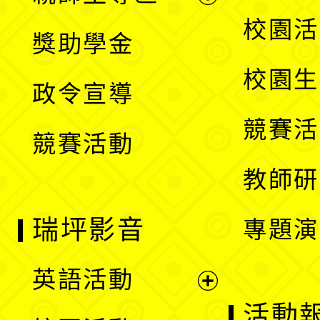
開
展
校園活
獎助學金
選
開
校園生
政令宣導
單
選
競賽活
競賽活動
單
教師研
瑞坪影音
專題演
英語活動
展
活動