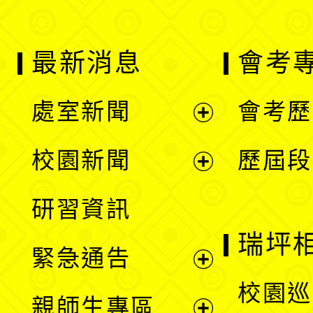
最新消息
會考
處室新聞
會考歷
展
校園新聞
歷屆段
開
展
研習資訊
選
開
瑞坪
緊急通告
單
選
展
校園巡
親師生專區
單