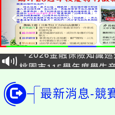
公告本校115學年度第1
「2026金融保險知識
代理(課)教師甄選結果(
桃園市115學年度學生
車」活動
公告本校115學年度第
生本土語及新住民語歌
公告本校115學年度第
代理(課)教師甄選結果(
最新消息-競
轉知中國文化大學推廣
代理(課)教師甄選結果(