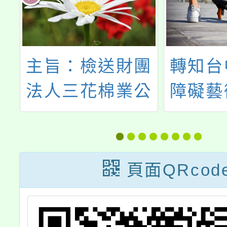
家
主旨：檢送財團
轉知台
法人三花棉業公
障礙藝
故
益教育基金會辦
會辦理
園
理2026年「學校
第十三
放
免費參訪三花文
身心障
頁面QRcod
，
化館活動申請說
選比賽
師
明」，請踴躍申