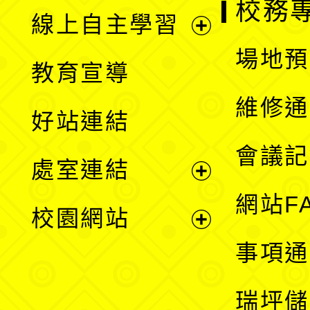
校務
線上自主學習
展
場地預
教育宣導
開
維修通
好站連結
選
會議記
處室連結
單
展
網站F
校園網站
開
展
事項通
選
開
瑞坪儲