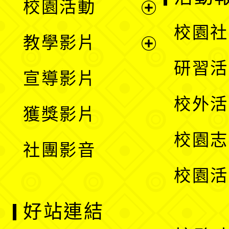
校園活動
開
展
校園社
教學影片
選
開
展
研習活
宣導影片
單
選
開
校外活
獲獎影片
單
選
校園志
社團影音
單
校園活
好站連結