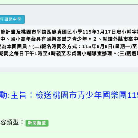
瑞坪國民中學
計畫及桃園市平鎮區忠貞國民小學115年3月17日忠小輔字第
國中、國小高年級具有國樂基礎之青少年。２、就讀外縣市高
本團團員。(二)報名時間及方式：115年6月8日(星期一)至
，或於報名期間之每日下午1時至4時親至忠貞國小輔導室辦理。(三)甄
動:主旨：檢送桃園市青少年國樂團1
內容類型：
新聞類型