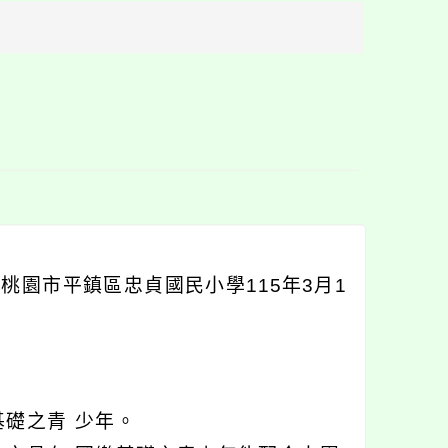
方
區
塊
桃園市平鎮區忠貞國民小學115年3月1
礎之青 少年。