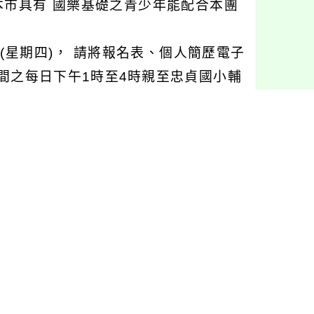
市具有 國樂基礎之青少年能配合本團
日(星期四)， 請將報名表、個人簡歷電子
於報名期間之每日下午1時至4時親至忠貞國小輔
下午1時30分起，於忠貞國小國樂分部教室
，公告於忠貞國小網站，不再另行個別通
絡電話： (03)450-1449。