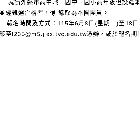
 就讀外縣市高中職、國中、國小高年級但設籍本
並經甄選合格者，得 錄取為本團團員。
) 報名時間及方式：115年6月8日(星期一)至18
郵至t235@m5.jjes.tyc.edu.tw憑辦，或
辦理。
) 甄選時間及地點：115年6月27日(星期六) 
(桃園市平鎮區龍南路315號)。
) 放榜時間：115年7月6日(星期一)中午12時
 本案如有相關問題，請逕洽忠貞國小輔導室陳老師，聯
可瀏覽群組：
註冊會員
訪客