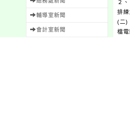
總務處新聞
２、
排練
輔導室新聞
(二
會計室新聞
檔電
導室
人事室新聞
(三
家長會新聞
辦理
(四
校園新聞
知。
午餐公告
三、
獎助學金
人員招募
內文