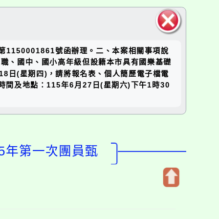
關閉區
1150001861號函辦理。二、本案相關事項說
塊
中職、國中、國小高年級但設籍本市具有國樂基礎
18日(星期四)，請將報名表、個人簡歷電子檔電
選時間及地點：115年6月27日(星期六)下午1時30
15年第一次團員甄
開
啟
上