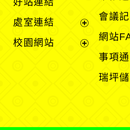
好站連結
選
會議記
處室連結
單
展
網站F
校園網站
開
展
事項通
選
開
瑞坪儲
單
選
單