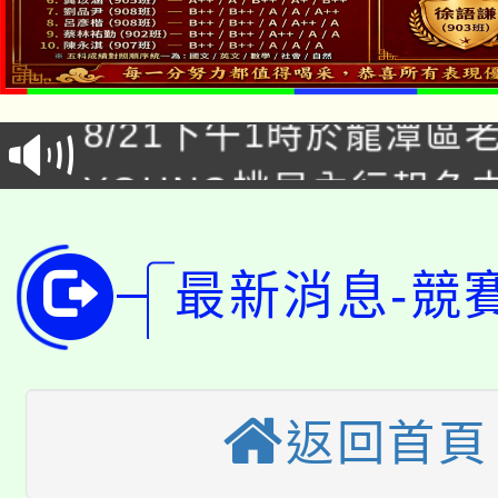
「本色祭」8/29、30
8/21下午1時於龍潭區
場熱烈登場!
YOUNG桃局內行報名
徵才活動。
8月14至27日，桃園
局官網。
115年桃園市運動會8/1
最新消息-競
開!
桃園市低收入戶享有免
田徑場及游泳池舉行。
大園自造教育及科技中心
視費優惠，中低收入戶
返回首頁
大溪自造教育及科技中心
份教師增能研習
半價優惠，詳情可洽有