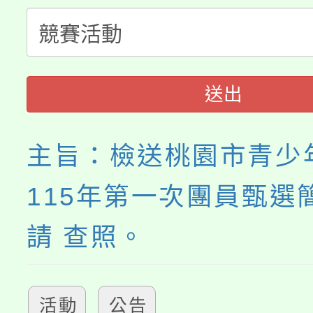
大溪自造教育及科技中心
份教師增能研習
半價優惠，詳情可洽有
淨零綠生活教案入校路
份教師研習
者。
115年食農教育專業人
會
送出
程
主旨：檢送桃園市青少
115年第一次團員甄選
請 查照。
活動
公告