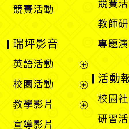
競賽活
競賽活動
單
教師研
瑞坪影音
專題演
英語活動
展
活動
校園活動
開
展
校園社
教學影片
選
開
展
研習活
宣導影片
單