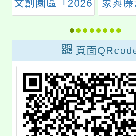
文創園區「2026
象與廉
創意畢業季」簡
創意繪
章1式，請惠予
選比
協助公告並轉知
頁面QRcod
貴校學子踴躍參
與，請查照。