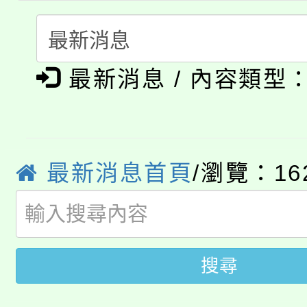
淨零綠生活教案入校路
份教師研習
者。
115年食農教育專業人
會
「本色祭」8/29、30
程
最新消息 / 內容類型
8/21下午1時於龍潭區
場熱烈登場!
YOUNG桃局內行報名
徵才活動。
最新消息首頁
/瀏覽：16
8月14至27日，桃園
局官網。
115年桃園市運動會8/1
開!
桃園市低收入戶享有免
田徑場及游泳池舉行。
搜尋
大園自造教育及科技中心
視費優惠，中低收入戶