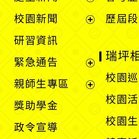
展
校園新聞
歷屆段
開
展
研習資訊
選
開
瑞坪
緊急通告
單
選
展
校園巡
親師生專區
單
開
展
校園活
獎助學金
選
開
校園生
政令宣導
單
選