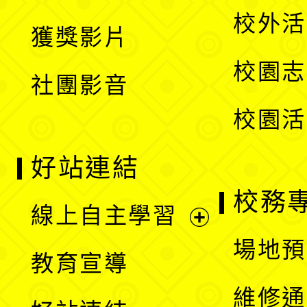
選
開
校外活
獲獎影片
單
選
校園志
社團影音
單
校園活
好站連結
校務
線上自主學習
展
場地預
教育宣導
開
維修通