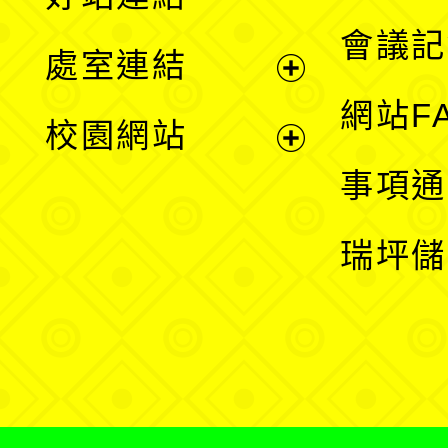
選
會議記
處室連結
單
展
網站F
校園網站
開
展
事項通
選
開
瑞坪儲
單
選
單