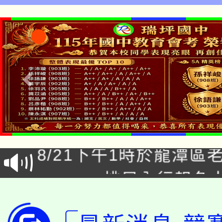
中學
「本色祭」8/29、30
8/21下午1時於龍潭區
場熱烈登場!
YOUNG桃局內行報名
徵才活動。
8月14至27日，桃園
局官網。
115年桃園市運動會8/1