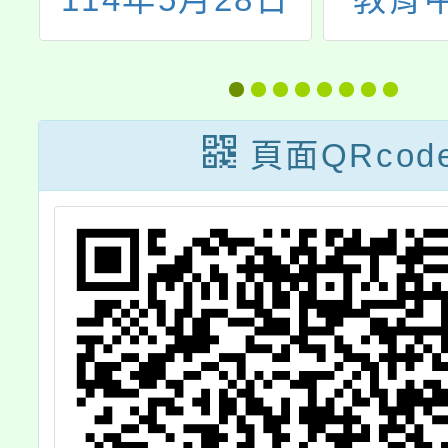
月
至7月21日舉辦
「《字
念
「雲端煉金術
筆書法
舉
師」網頁互動遊
四夜
頁面QRcod
納
戲，檢附活動
場)」
迴
DM電子檔(如附
式》軟
術
件)，敬請貴機關
驗班(
敬
協助放置於公開
場)」
場所、官網、
息，鼓
辦
Line、
名參