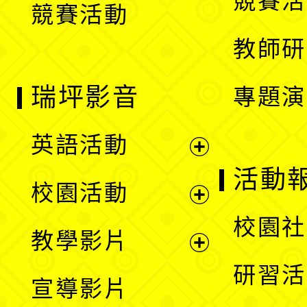
競賽活
競賽活動
單
教師研
瑞坪影音
專題演
英語活動
展
活動
校園活動
開
展
校園社
教學影片
選
開
展
研習活
宣導影片
單
選