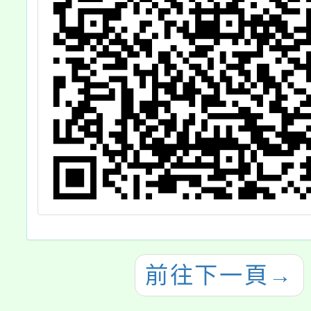
，
Facebook粉絲
參
團或其他宣導管
劃
道協助推廣，宣
考
導民眾、所屬同
。
仁踴躍參加，請
查照。
前往下一頁
→