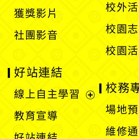
開
校外活
獲獎影片
單
選
校園志
社團影音
單
校園活
好站連結
校務
線上自主學習
展
場地預
教育宣導
開
維修通
好站連結