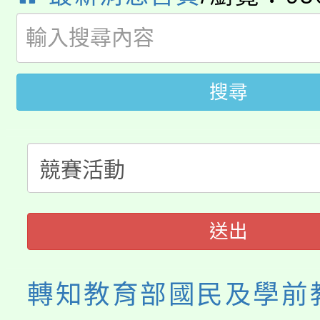
8月14至27日，桃園
局官網。
115年桃園市運動會8/1
開!
桃園市低收入戶享有免
田徑場及游泳池舉行。
搜尋
大園自造教育及科技中心
視費優惠，中低收入戶
大溪自造教育及科技中心
份教師增能研習
半價優惠，詳情可洽有
淨零綠生活教案入校路
份教師研習
者。
115年食農教育專業人
會
送出
程
轉知教育部國民及學前