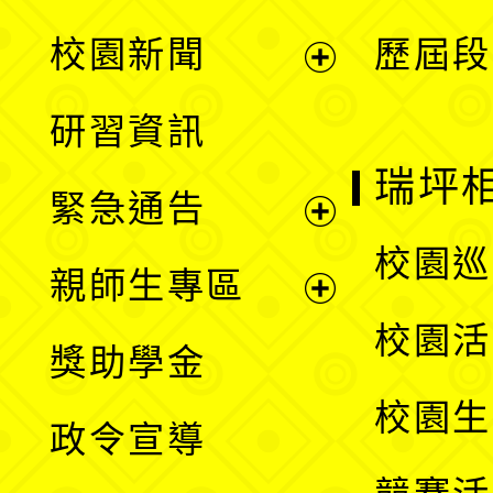
展
校園新聞
歷屆段
開
展
研習資訊
選
開
瑞坪
緊急通告
單
選
展
校園巡
親師生專區
單
開
展
校園活
獎助學金
選
開
校園生
政令宣導
單
選