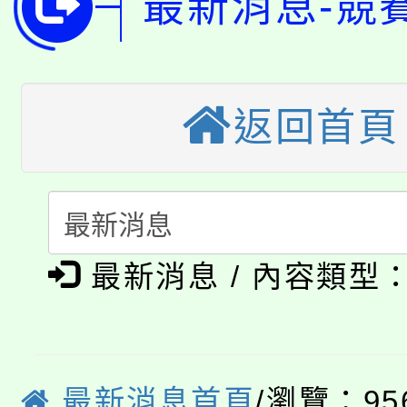
最新消息-競
開!
桃園市低收入戶享有免
田徑場及游泳池舉行。
大園自造教育及科技中心
視費優惠，中低收入戶
返回首頁
大溪自造教育及科技中心
份教師增能研習
半價優惠，詳情可洽有
淨零綠生活教案入校路
份教師研習
者。
115年食農教育專業人
會
「本色祭」8/29、30
最新消息 / 內容類型
程
8/21下午1時於龍潭區
場熱烈登場!
YOUNG桃局內行報名
徵才活動。
最新消息首頁
/瀏覽：95