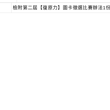
、
檢附第二屆【復原力】圖卡徵選比賽辦法1
可瀏覽群組：
註冊會員
訪客
附件下載
Download attachment