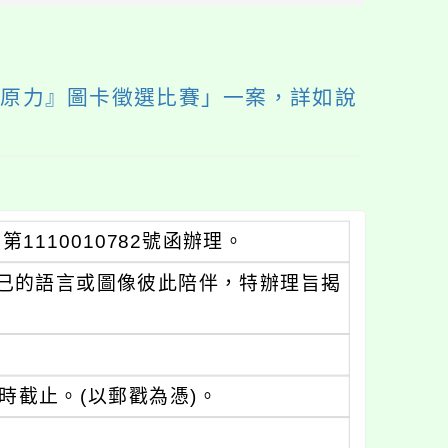
塊
復原力』圖卡徵選比賽」一案，詳如說
1110010782號函辦理。
己的語言或圖像彼此陪伴，特辦理旨揭
5時截止。(以郵戳為憑)。