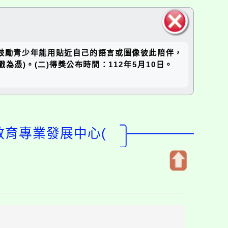
關閉區
力，鼓勵青少年能用貼近自己的語言或圖像彼此陪伴，
塊
為憑)。(二)得獎公布時間：112年5月10日。
教育專業發展中心(
開
啟
上
方
區