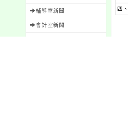
四
輔導室新聞
會計室新聞
人事室新聞
內文
家長會新聞
校園新聞
午餐公告
內容
獎助學金
人員招募
服務學習