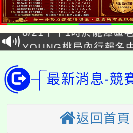
「本色祭」8/29、30
8/21下午1時於龍潭區
場熱烈登場!
YOUNG桃局內行報名
徵才活動。
8月14至27日，桃園
局官網。
115年桃園市運動會8/1
開!
最新消息-競
桃園市低收入戶享有免
田徑場及游泳池舉行。
大園自造教育及科技中心
視費優惠，中低收入戶
大溪自造教育及科技中心
返回首頁
份教師增能研習
半價優惠，詳情可洽有
淨零綠生活教案入校路