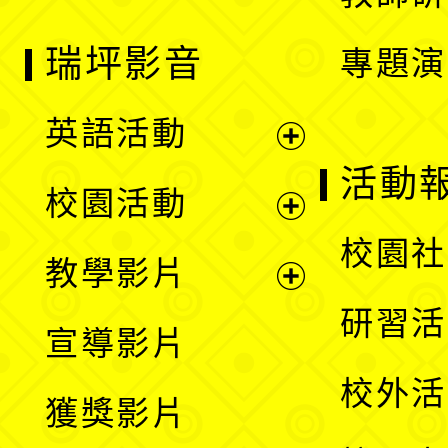
瑞坪影音
專題演
英語活動
展
活動
校園活動
開
展
校園社
教學影片
選
開
展
研習活
宣導影片
單
選
開
校外活
獲獎影片
單
選