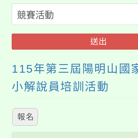
份教師增能研習
半價優惠，詳情可洽有
淨零綠生活教案入校路
份教師研習
者。
115年食農教育專業人
會
送出
程
115年第三屆陽明山國
小解說員培訓活動
報名