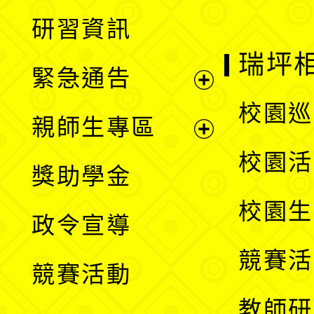
開
展
研習資訊
選
開
瑞坪
緊急通告
單
選
展
校園巡
親師生專區
單
開
展
校園活
獎助學金
選
開
校園生
政令宣導
單
選
競賽活
競賽活動
單
教師研