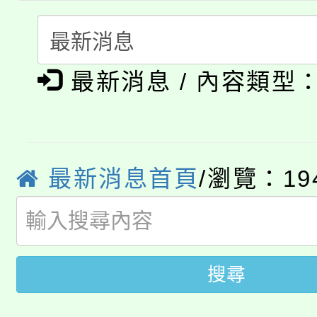
份教師研習
者。
115年食農教育專業人
會
「本色祭」8/29、30
程
最新消息 / 內容類型
8/21下午1時於龍潭區
場熱烈登場!
YOUNG桃局內行報名
徵才活動。
8月14至27日，桃園
局官網。
最新消息首頁
/瀏覽：19
115年桃園市運動會8/1
開!
桃園市低收入戶享有免
田徑場及游泳池舉行。
搜尋
大園自造教育及科技中心
視費優惠，中低收入戶
大溪自造教育及科技中心