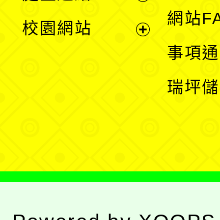
展
網站F
校園網站
開
展
事項通
選
開
瑞坪儲
單
選
單