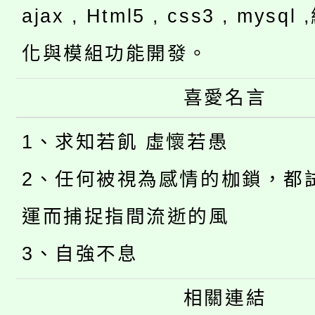
ajax , Html5 , css3 , mysq
化與模組功能開發。
喜愛名言
1、求知若飢 虛懷若愚
2、任何被視為感情的枷鎖，都
運而捕捉指間流逝的風
3、自強不息
相關連結