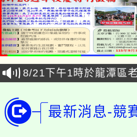
「本色祭」8/29、30
8/21下午1時於龍潭區
場熱烈登場!
YOUNG桃局內行報名
徵才活動。
8月14至27日，桃園
局官網。
最新消息-競
115年桃園市運動會8/1
開!
桃園市低收入戶享有免
田徑場及游泳池舉行。