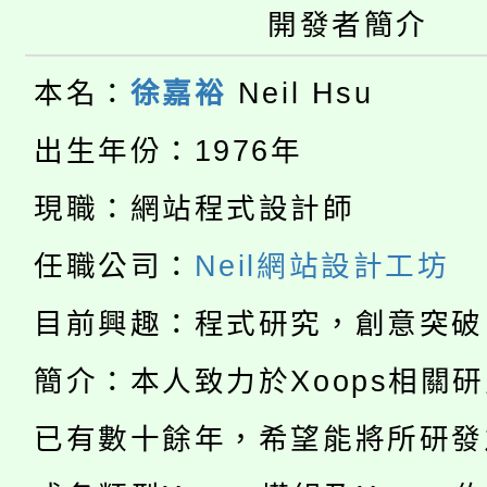
開發者簡介
大園自造教育及科技中心
視費優惠，中低收入戶
大溪自造教育及科技中心
份教師增能研習
半價優惠，詳情可洽有
本名：
徐嘉裕
Neil Hsu
淨零綠生活教案入校路
份教師研習
出生年份：1976年
者。
115年食農教育專業人
會
現職：網站程式設計師
「本色祭」8/29、30
程
任職公司：
Neil網站設計工坊
8/21下午1時於龍潭區
場熱烈登場!
目前興趣：程式研究，創意突破
YOUNG桃局內行報名
徵才活動。
簡介：本人致力於Xoops相關
8月14至27日，桃園
局官網。
已有數十餘年，希望能將所研發
115年桃園市運動會8/1
開!