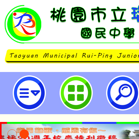
neilrpjhstyc網站設計者：徐嘉裕 N