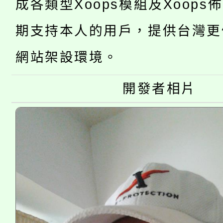
成各類型Xoops模組及Xoops
桃園市低收入戶享有免
田徑場及游泳池舉行。
期支持本人的用戶，提供台灣更
大園自造教育及科技中心
視費優惠，中低收入戶
網站架設環境。
大溪自造教育及科技中心
份教師增能研習
半價優惠，詳情可洽有
淨零綠生活教案入校路
開發者相片
份教師研習
者。
115年食農教育專業人
會
程