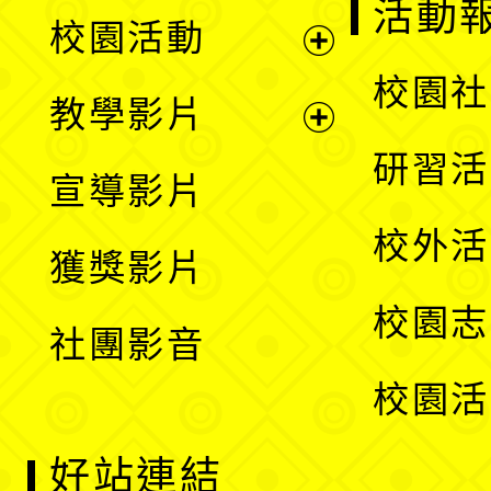
展
活動
校園活動
開
展
校園社
教學影片
選
開
展
研習活
宣導影片
單
選
開
校外活
獲獎影片
單
選
校園志
社團影音
單
校園活
好站連結