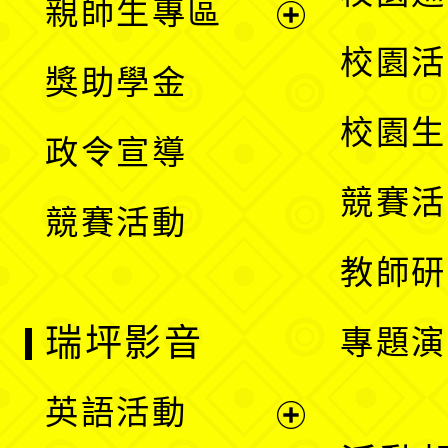
親師生專區
單
開
展
校園活
獎助學金
選
開
校園生
政令宣導
單
選
競賽活
競賽活動
單
教師研
瑞坪影音
專題演
英語活動