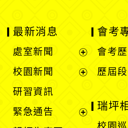
最新消息
會考
處室新聞
會考歷
展
校園新聞
歷屆段
開
展
研習資訊
選
開
瑞坪
緊急通告
單
選
展
校園巡