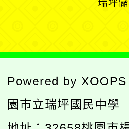
瑞坪儲
單
選
單
Powered by
XOOPS
園市立瑞坪國民中學
地址：
32658桃園市