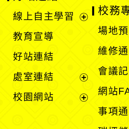
校務
線上自主學習
展
場地預
教育宣導
開
維修通
好站連結
選
會議記
處室連結
單
展
網站F
校園網站
開
展
事項通
選
開