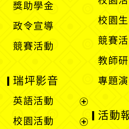
校園活
獎助學金
選
開
校園生
政令宣導
單
選
競賽活
競賽活動
單
教師研
瑞坪影音
專題演
英語活動
展
活動
校園活動