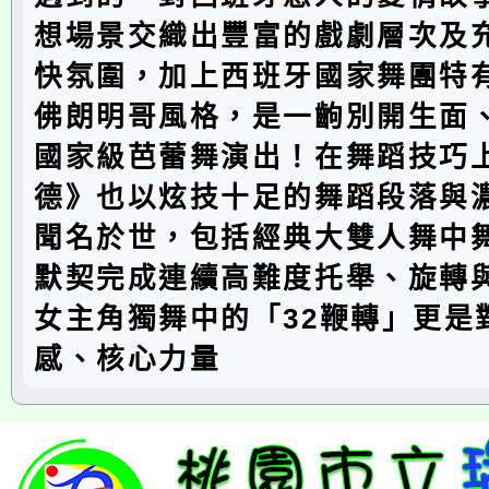
想場景交織出豐富的戲劇層次及
快氛圍，加上西班牙國家舞團特
佛朗明哥風格，是一齣別開生面
國家級芭蕾舞演出！在舞蹈技巧
德》也以炫技十足的舞蹈段落與
聞名於世，包括經典大雙人舞中
默契完成連續高難度托舉、旋轉
女主角獨舞中的「32鞭轉」更是
感、核心力量