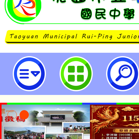
neilrpjhstyc網站設計者：徐嘉裕 N