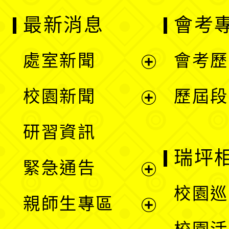
最新消息
會考
處室新聞
會考歷
展
校園新聞
歷屆段
開
展
研習資訊
選
開
瑞坪
緊急通告
單
選
展
校園巡
親師生專區
單
開
展