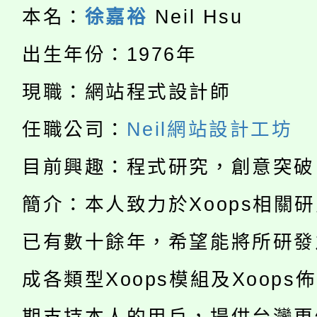
大溪自造教育及科技中心
份教師增能研習
半價優惠，詳情可洽有
本名：
徐嘉裕
Neil Hsu
淨零綠生活教案入校路
份教師研習
者。
出生年份：1976年
115年食農教育專業人
會
現職：網站程式設計師
「本色祭」8/29、30
程
任職公司：
Neil網站設計工坊
8/21下午1時於龍潭區
場熱烈登場!
目前興趣：程式研究，創意突破
YOUNG桃局內行報名
徵才活動。
簡介：本人致力於Xoops相關
8月14至27日，桃園
局官網。
已有數十餘年，希望能將所研發
115年桃園市運動會8/1
開!
成各類型Xoops模組及Xoops
桃園市低收入戶享有免
田徑場及游泳池舉行。