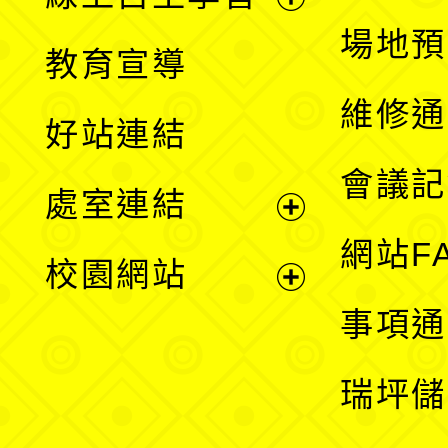
展
場地預
教育宣導
開
維修通
好站連結
選
會議記
處室連結
單
展
網站F
校園網站
開
展
事項通
選
開
瑞坪儲
單
選