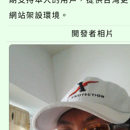
期支持本人的用戶，提供台灣更
大園自造教育及科技中心
視費優惠，中低收入戶
網站架設環境。
大溪自造教育及科技中心
份教師增能研習
半價優惠，詳情可洽有
淨零綠生活教案入校路
份教師研習
開發者相片
者。
115年食農教育專業人
會
程