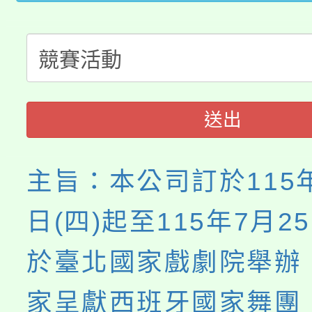
大園自造教育及科技中心
視費優惠，中低收入戶
大溪自造教育及科技中心
份教師增能研習
半價優惠，詳情可洽有
淨零綠生活教案入校路
份教師研習
者。
會
送出
主旨：本公司訂於115年
日(四)起至115年7月2
於臺北國家戲劇院舉辦
家呈獻西班牙國家舞團