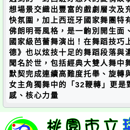
想場景交織出豐富的戲劇層次及
快氛圍，加上西班牙國家舞團特
佛朗明哥風格，是一齣別開生面
國家級芭蕾舞演出！在舞蹈技巧
德》也以炫技十足的舞蹈段落與
聞名於世，包括經典大雙人舞中
默契完成連續高難度托舉、旋轉
女主角獨舞中的「32鞭轉」更是
感、核心力量