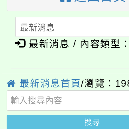
大溪自造教育及科技中心
份教師增能研習
半價優惠，詳情可洽有
淨零綠生活教案入校路
份教師研習
者。
公告本校115學年度第1
會
最新消息 / 內容類型
「本色祭」8/29、30
代理(課)教師甄選結果
8/21下午1時於龍潭區
場熱烈登場!
告(尚有缺額)
YOUNG桃局內行報名
徵才活動。
最新消息首頁
/瀏覽：19
8月14至27日，桃園
局官網。
115年桃園市運動會8/1
開!
桃園市低收入戶享有免
田徑場及游泳池舉行。
搜尋