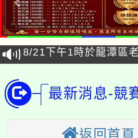
公告本校115學年度第1
「本色祭」8/29、30
代理(課)教師甄選結果
8/21下午1時於龍潭區
場熱烈登場!
告(尚有缺額)
YOUNG桃局內行報名
徵才活動。
8月14至27日，桃園
局官網。
最新消息-競
115年桃園市運動會8/1
開!
桃園市低收入戶享有免
田徑場及游泳池舉行。
大園自造教育及科技中心
視費優惠，中低收入戶
返回首頁