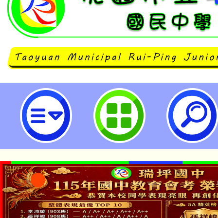
主旨：本公司訂於115年7月23日(四
月25日（六）於臺北國家戲劇院舉
獻西班牙國家舞團《唐吉訶德》」
教育並提供跨領域（文學、藝術、
素材。惠請協助公告周知，鼓勵師
與，並規劃進行校外教學之參考依據
園市立瑞坪國民中學