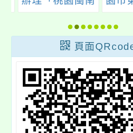
G
辦理「桃園閩南
園市第
次
文化創意繪畫大
聖盃書
賽」活動海報及
實施計
簡章電子檔各1
請惠予
頁面QRcod
份，請協助宣傳
桃園市
並公告周知，請
本市各
查照。
踴躍報
並請協
傳，