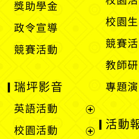
校園活
獎助學金
選
開
校園生
政令宣導
單
選
競賽活
競賽活動
單
教師研
瑞坪影音
專題演
英語活動
展
活動
校園活動