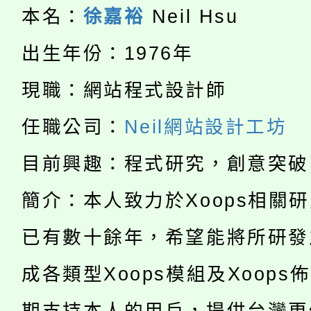
代理(課)教師甄選結果(
本名：
徐嘉裕
Neil Hsu
轉知中國文化大學推廣
代理(課)教師甄選結果(
出生年份：1976年
轉知苗栗縣政府辦理11
《TA101》溝通分析
現職：網站程式設計師
115年食農教育專業人
縣市「校園短影音徵選
程，歡迎學生輔導中心
任職公司：
Neil網站設計工坊
學期銜接期間理賠案件
程
門員」簡章及活動海報
心理、諮商輔導、社會
目前興趣：程式研究，創意突破
淨零綠領人才培育課程
學籍身 分審查程序及
踴躍報名參加。
系所師生報名參加。
簡介：本人致力於Xoops相關
公告本校115學年度第1
版
已有數十餘年，希望能將所研發
「2026金融保險知識
代理(課)教師甄選結果(
成各類型Xoops模組及Xoops
桃園市115學年度學生
車」活動