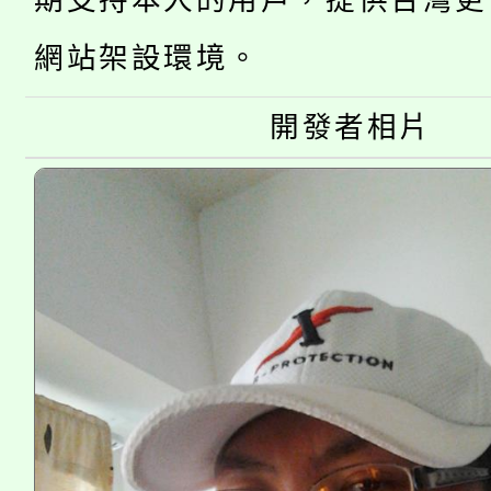
公告本校115學年度第
期支持本人的用戶，提供台灣更
生本土語及新住民語歌
公告本校115學年度第
網站架設環境。
代理(課)教師甄選結果(
轉知中國文化大學推廣
代理(課)教師甄選結果(
開發者相片
轉知苗栗縣政府辦理11
《TA101》溝通分析
縣市「校園短影音徵選
程，歡迎學生輔導中心
門員」簡章及活動海報
心理、諮商輔導、社會
踴躍報名參加。
系所師生報名參加。