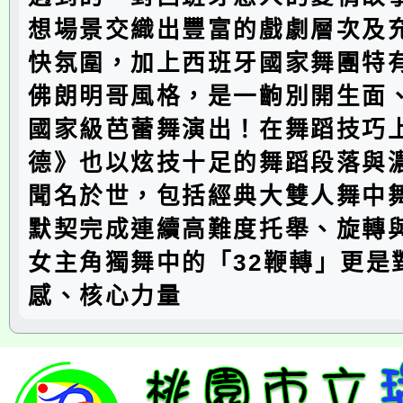
想場景交織出豐富的戲劇層次及
快氛圍，加上西班牙國家舞團特
佛朗明哥風格，是一齣別開生面
國家級芭蕾舞演出！在舞蹈技巧
德》也以炫技十足的舞蹈段落與
聞名於世，包括經典大雙人舞中
默契完成連續高難度托舉、旋轉
女主角獨舞中的「32鞭轉」更是
感、核心力量