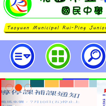
neilrpjhstyc網站設計者：徐嘉裕 N