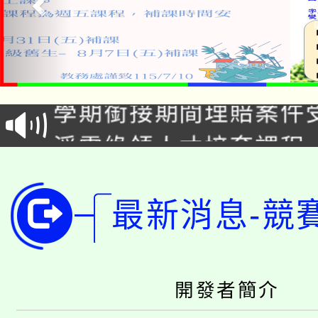
115年食農教育專業人
學期銜接期間理賠案件
程
淨零綠領人才培育課程
學籍身 分審查程序及
公告本校115學年度第1
版
最新消息-競
「2026金融保險知識
代理(課)教師甄選結果(
桃園市115學年度學生
車」活動
公告本校115學年度第
生本土語及新住民語歌
開發者簡介
公告本校115學年度第