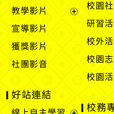
開
展
校園社
教學影片
選
開
展
研習活
宣導影片
單
選
開
校外活
獲獎影片
單
選
校園志
社團影音
單
校園活
好站連結
校務
線上自主學習