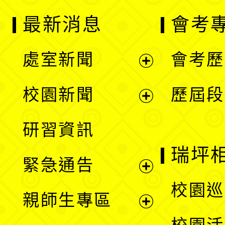
最新消息
會考
處室新聞
會考歷
展
校園新聞
歷屆段
開
展
研習資訊
選
開
瑞坪
緊急通告
單
選
展
校園巡
親師生專區
單
開
展