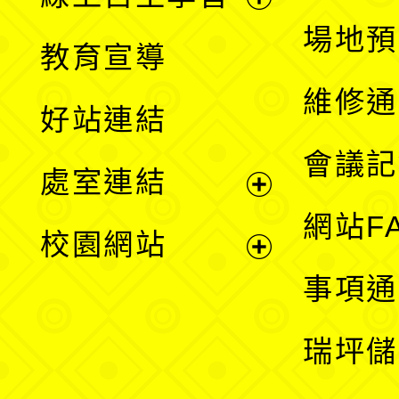
展
場地預
教育宣導
開
維修通
好站連結
選
會議記
處室連結
單
展
網站F
校園網站
開
展
事項通
選
開
瑞坪儲
單
選