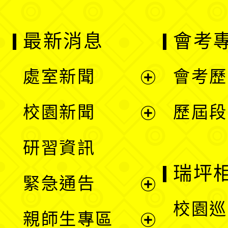
最新消息
會考
處室新聞
會考歷
展
校園新聞
歷屆段
開
展
研習資訊
選
開
瑞坪
緊急通告
單
選
展
校園巡
親師生專區
單