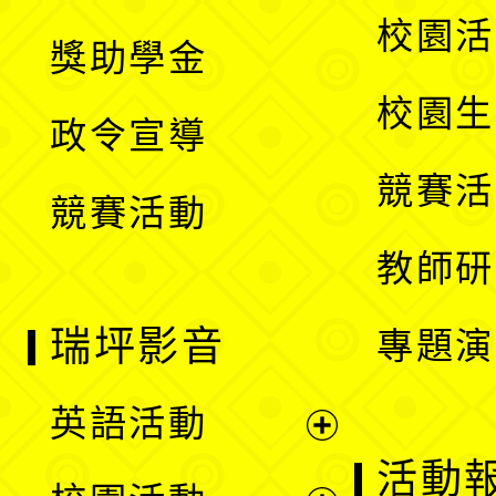
開
展
校園活
獎助學金
選
開
校園生
政令宣導
單
選
競賽活
競賽活動
單
教師研
瑞坪影音
專題演
英語活動
展
活動