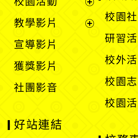
校園活動
開
展
校園社
教學影片
選
開
展
研習活
宣導影片
單
選
開
校外活
獲獎影片
單
選
校園志
社團影音
單
校園活
好站連結