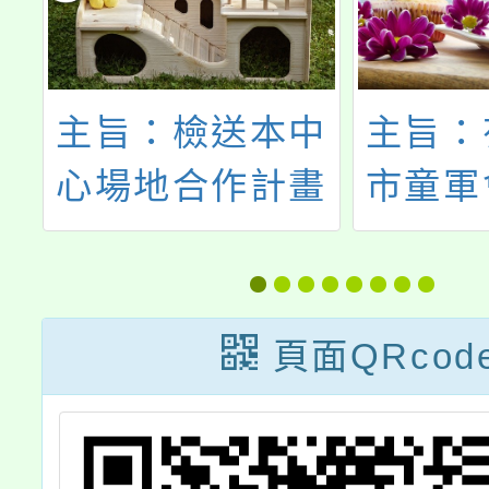
主旨：檢送本中
主旨：
管
心場地合作計畫
市童軍
列
「果陀文創股份
園市1
有限公司 桃園地
技能
區活化歷史活動
動，請
頁面QRcod
轉
企劃」活動報名
踴躍報
校
資訊1份，敬請
請