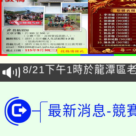
「本色祭」8/29、30
8/21下午1時於龍潭區
場熱烈登場!
YOUNG桃局內行報名
徵才活動。
8月14至27日，桃園
局官網。
最新消息-競
115年桃園市運動會8/1
開!
桃園市低收入戶享有免
田徑場及游泳池舉行。