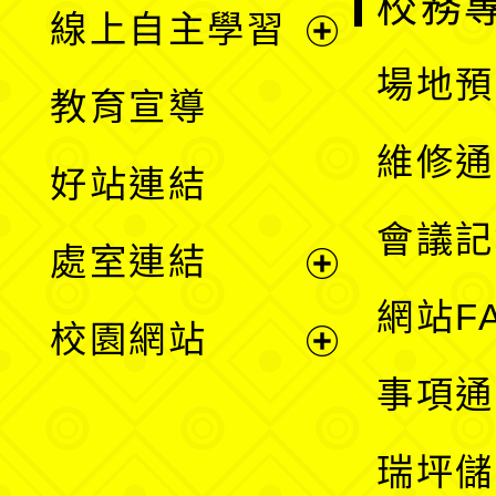
校務
線上自主學習
展
場地預
教育宣導
開
維修通
好站連結
選
會議記
處室連結
單
展
網站F
校園網站
開
展
事項通
選
開
瑞坪儲