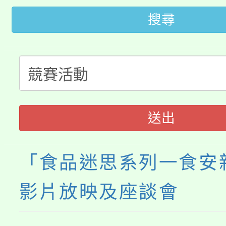
桃園市低收入戶享有免
田徑場及游泳池舉行。
搜尋
大園自造教育及科技中心
視費優惠，中低收入戶
大溪自造教育及科技中心
份教師增能研習
半價優惠，詳情可洽有
淨零綠生活教案入校路
份教師研習
者。
115年食農教育專業人
會
送出
程
「食品迷思系列一食安
影片放映及座談會