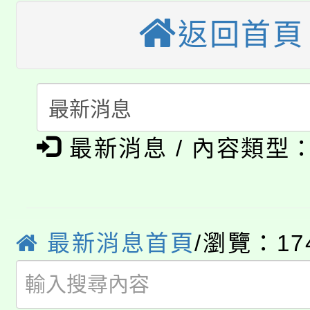
大園自造教育及科技中心
視費優惠，中低收入戶
返回首頁
大溪自造教育及科技中心
份教師增能研習
半價優惠，詳情可洽有
淨零綠生活教案入校路
份教師研習
者。
115年食農教育專業人
會
最新消息 / 內容類型
「本色祭」8/29、30
程
8/21下午1時於龍潭區
場熱烈登場!
YOUNG桃局內行報名
徵才活動。
最新消息首頁
/瀏覽：17
8月14至27日，桃園
局官網。
115年桃園市運動會8/1
開!