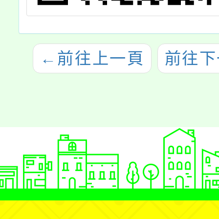
←
前往上一頁
前往下