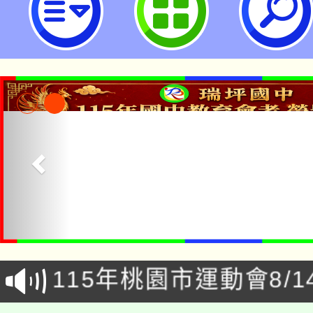
證、永續農遊及食農體驗等3項摺頁
國民中學
「本色祭」8/29、30
8/21下午1時於龍潭區
場熱烈登場!
YOUNG桃局內行報名
徵才活動。
8月14至27日，桃園
局官網。
115年桃園市運動會8/1
開!
桃園市低收入戶享有免
田徑場及游泳池舉行。