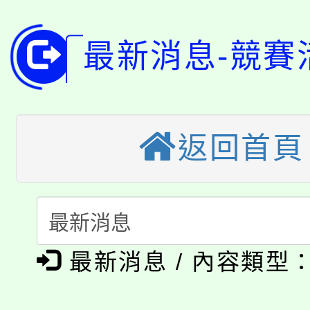
大園自造教育及科技中心
視費優惠，中低收入戶
最新消息-競賽
大溪自造教育及科技中心
份教師增能研習
半價優惠，詳情可洽有
淨零綠生活教案入校路
份教師研習
者。
115年食農教育專業人
會
返回首頁
「本色祭」8/29、30
程
8/21下午1時於龍潭區
場熱烈登場!
YOUNG桃局內行報名
徵才活動。
8月14至27日，桃園
最新消息 / 內容類型
局官網。
115年桃園市運動會8/1
開!