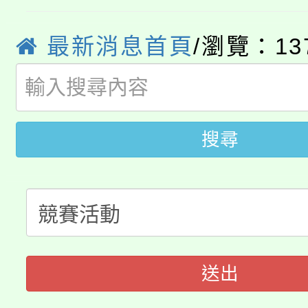
桃園市低收入戶享有免
田徑場及游泳池舉行。
最新消息首頁
/瀏覽：13
大園自造教育及科技中心
視費優惠，中低收入戶
大溪自造教育及科技中心
份教師增能研習
半價優惠，詳情可洽有
淨零綠生活教案入校路
份教師研習
者。
搜尋
115年食農教育專業人
會
程
送出