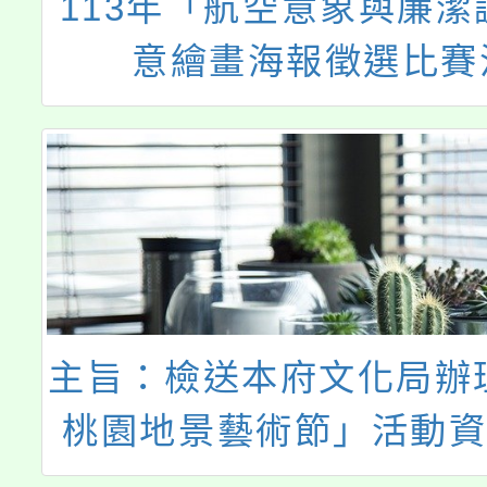
113年「航空意象與廉潔
意繪畫海報徵選比賽
主旨：檢送本府文化局辦理
桃園地景藝術節」活動資
請鼓勵師生踴躍參觀，