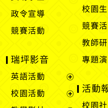
選
開
校園生
政令宣導
單
選
競賽活
競賽活動
單
教師研
瑞坪影音
專題演
英語活動
展
活動
校園活動
開
展
校園社