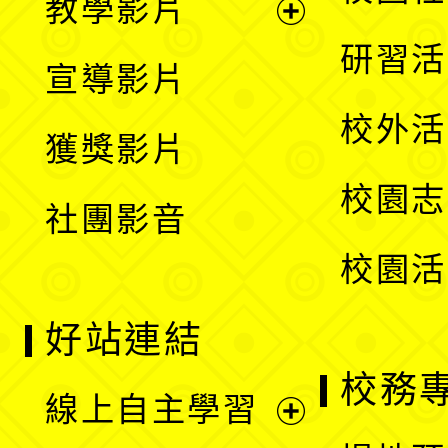
教學影片
選
開
展
研習活
宣導影片
單
選
開
校外活
獲獎影片
單
選
校園志
社團影音
單
校園活
好站連結
校務
線上自主學習