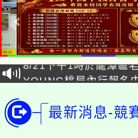
「本色祭」8/29、30
8/21下午1時於龍潭區
場熱烈登場!
YOUNG桃局內行報名
徵才活動。
8月14至27日，桃園
局官網。
115年桃園市運動會8/1
開!
最新消息-競
桃園市低收入戶享有免
田徑場及游泳池舉行。