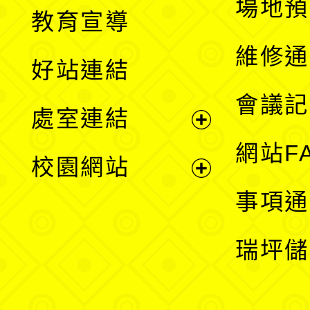
展
場地預
教育宣導
開
維修通
好站連結
選
會議記
處室連結
單
展
網站F
校園網站
開
展
事項通
選
開
瑞坪儲
單
選