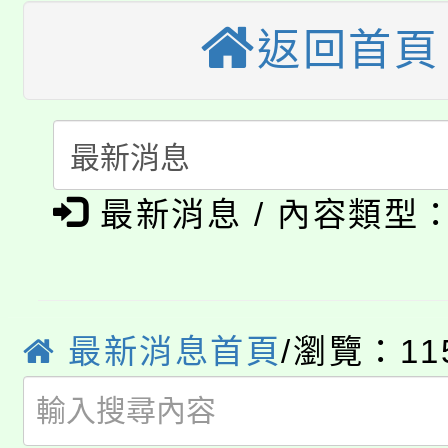
大園自造教育及科技中心
視費優惠，中低收入戶
返回首頁
大溪自造教育及科技中心
份教師增能研習
半價優惠，詳情可洽有
淨零綠生活教案入校路
份教師研習
者。
115年食農教育專業人
會
「本色祭」8/29、30
程
最新消息 / 內容類型
8/21下午1時於龍潭區
場熱烈登場!
YOUNG桃局內行報名
徵才活動。
8月14至27日，桃園
最新消息首頁
/瀏覽：11
局官網。
115年桃園市運動會8/1
開!