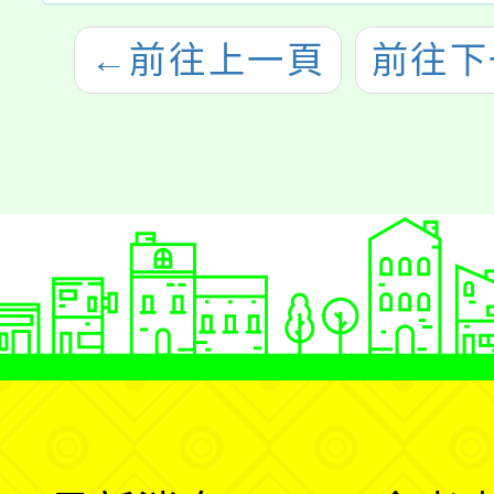
←
前往上一頁
前往下