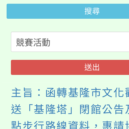
桃園市低收入戶享有免
田徑場及游泳池舉行。
搜尋
大園自造教育及科技中心
視費優惠，中低收入戶
大溪自造教育及科技中心
份教師增能研習
半價優惠，詳情可洽有
淨零綠生活教案入校路
份教師研習
者。
115年食農教育專業人
會
送出
程
主旨：函轉基隆市文化
送「基隆塔」閉館公告
點步行路線資料，惠請