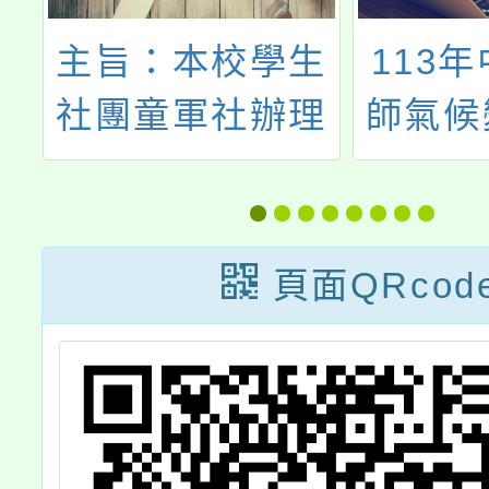
校
主旨：本校學生
113
之
社團童軍社辦理
師氣候
春
「2026國中童軍
講
」
高手營」，敬請
協助轉知貴校學
頁面QRcod
請
生活動資訊並鼓
，
勵踴躍報名參
加，請查照。