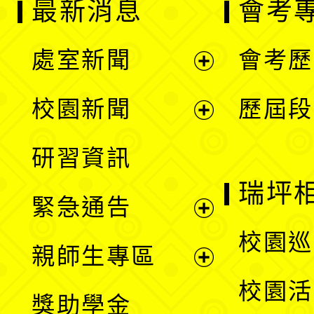
最新消息
會考
處室新聞
會考歷
展
校園新聞
歷屆段
開
展
研習資訊
選
開
瑞坪
緊急通告
單
選
展
校園巡
親師生專區
單
開
展
校園活
獎助學金