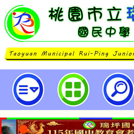
主旨：函轉基隆市文化觀光局檢送
公告及鄰近景點步行路線資料，惠
眾、遊客、里民及學校團體等相關
照。-桃園市立瑞坪國民中學