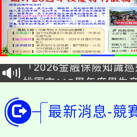
公告本校115學年度第1
「2026金融保險知識
代理(課)教師甄選結果(
桃園市115學年度學生
車」活動
公告本校115學年度第
生本土語及新住民語歌
公告本校115學年度第
最新消息-競
代理(課)教師甄選結果(
轉知中國文化大學推廣
代理(課)教師甄選結果(