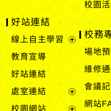
校園活
好站連結
校務
線上自主學習
展
場地預
教育宣導
開
維修通
好站連結
選
會議記
處室連結
單
展
網站F
校園網站