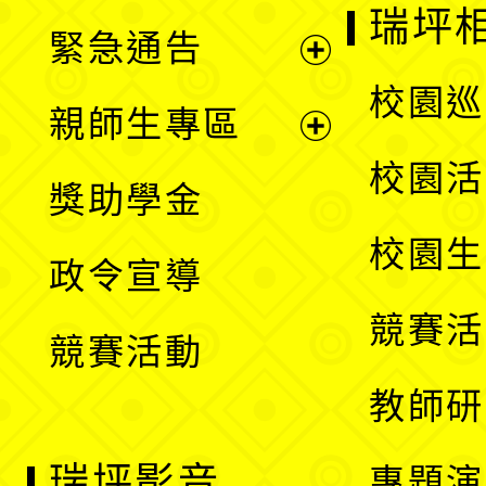
開
瑞坪
緊急通告
單
選
展
校園巡
親師生專區
單
開
展
校園活
獎助學金
選
開
校園生
政令宣導
單
選
競賽活
競賽活動
單
教師研
瑞坪影音
專題演