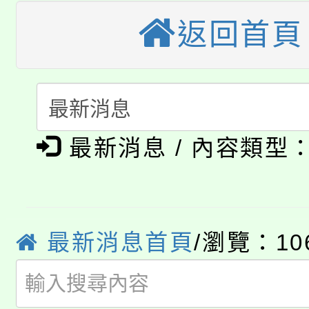
轉知苗栗縣政府辦理11
《TA101》溝通分析
返回首頁
桃園市115學年度學生
縣市「校園短影音徵選
程，歡迎學生輔導中心
「桃園市補助參觀特色
要點
門員」簡章及活動海報
心理、諮商輔導、社會
115年度「教育部表揚
展演活動實施計畫」
踴躍報名參加。
系所師生報名參加。
公告本校115學年度第1
義教育推展貢獻獎」
最新消息 / 內容類型
「2026金融保險知識
代理(課)教師甄選結果(
桃園市115學年度學生
車」活動
最新消息首頁
/瀏覽：10
公告本校115學年度第
生本土語及新住民語歌
公告本校115學年度第
代理(課)教師甄選結果(