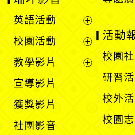
英語活動
展
活動
校園活動
開
展
校園社
教學影片
選
開
展
研習活
宣導影片
單
選
開
校外活
獲獎影片
單
選
校園志
社團影音
單