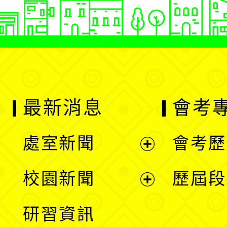
最新消息
會考
處室新聞
會考歷
展
校園新聞
歷屆段
開
展
研習資訊
選