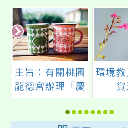
團
主旨：有關桃園
環境教
教
龍德宮辦理「慶
賞
紙
祝建廟五周年五
市
朝福醮系列活