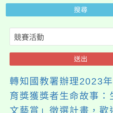
轉知中國文化大學推廣
代理(課)教師甄選結果(
搜尋
轉知苗栗縣政府辦理11
《TA101》溝通分析
桃園市115學年度學生
縣市「校園短影音徵選
程，歡迎學生輔導中心
「桃園市補助參觀特色
要點
門員」簡章及活動海報
心理、諮商輔導、社會
115年度「教育部表揚
展演活動實施計畫」
踴躍報名參加。
系所師生報名參加。
送出
義教育推展貢獻獎」
轉知國教署辦理2023
育獎獲獎者生命故事：
文藝賞」徵選計畫，歡