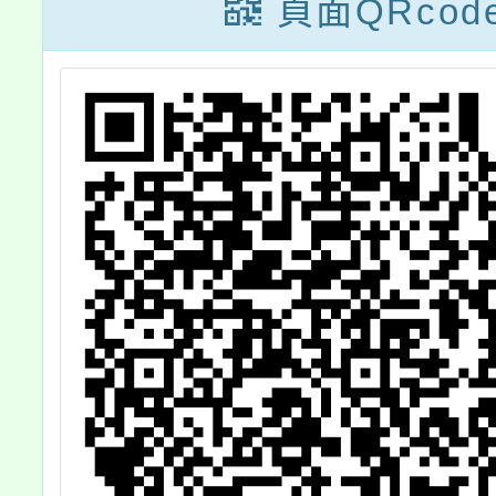
程
動」廟宇之美現
頁面QRcod
兒
場寫生比賽一
國
案，請查照。
日
上
，