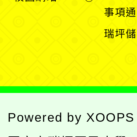
開
展
事項通
選
開
瑞坪儲
單
選
單
Powered by
XOOPS