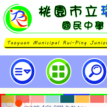
neilrpjhstyc網站設計者：徐嘉裕 N