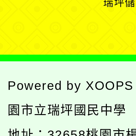
瑞坪儲
單
選
單
Powered by
XOOPS
園市立瑞坪國民中學
地址：
32658桃園市