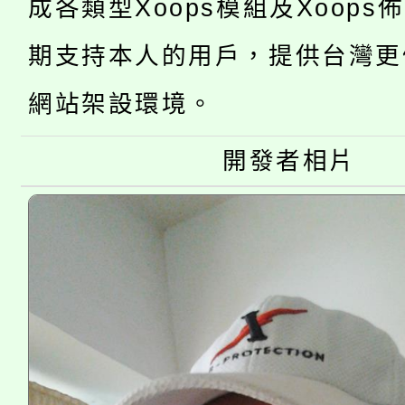
轉知中國文化大學推廣
成各類型Xoops模組及Xoops
代理(課)教師甄選結果(
轉知苗栗縣政府辦理11
《TA101》溝通分析
期支持本人的用戶，提供台灣更
桃園市115學年度學生
縣市「校園短影音徵選
網站架設環境。
程，歡迎學生輔導中心
「桃園市補助參觀特色
要點
門員」簡章及活動海報
心理、諮商輔導、社會
開發者相片
115年度「教育部表揚
展演活動實施計畫」
踴躍報名參加。
系所師生報名參加。
義教育推展貢獻獎」