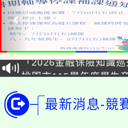
公告本校115學年度第1
「2026金融保險知識
代理(課)教師甄選結果(
桃園市115學年度學生
車」活動
公告本校115學年度第
生本土語及新住民語歌
公告本校115學年度第
最新消息-競
代理(課)教師甄選結果(
轉知中國文化大學推廣
代理(課)教師甄選結果(