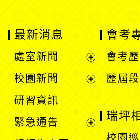
最新消息
會考
處室新聞
會考歷
展
校園新聞
歷屆段
開
展
研習資訊
選
開
瑞坪
緊急通告
單
選
展
校園巡