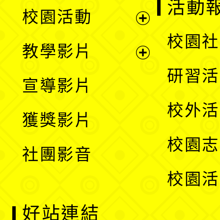
展
活動
校園活動
開
展
校園社
教學影片
選
開
展
研習活
宣導影片
單
選
開
校外活
獲獎影片
單
選
校園志
社團影音
單
校園活
好站連結