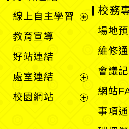
校務
線上自主學習
展
場地預
教育宣導
開
維修通
好站連結
選
會議記
處室連結
單
展
網站F
校園網站
開
展
事項通
選
開