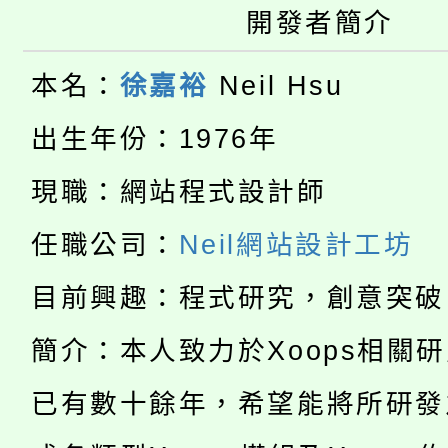
轉知苗栗縣政府辦理11
《TA101》溝通分析
開發者簡介
桃園市115學年度學生
縣市「校園短影音徵選
程，歡迎學生輔導中心
本名：
徐嘉裕
Neil Hsu
「桃園市補助參觀特色
要點
門員」簡章及活動海報
心理、諮商輔導、社會
出生年份：1976年
115年度「教育部表揚
展演活動實施計畫」
踴躍報名參加。
系所師生報名參加。
現職：網站程式設計師
公告本校115學年度第1
義教育推展貢獻獎」
任職公司：
Neil網站設計工坊
「2026金融保險知識
代理(課)教師甄選結果(
目前興趣：程式研究，創意突破
桃園市115學年度學生
車」活動
簡介：本人致力於Xoops相關
公告本校115學年度第
生本土語及新住民語歌
公告本校115學年度第
已有數十餘年，希望能將所研發
代理(課)教師甄選結果(