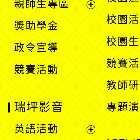
親師生專區
單
開
展
校園活
獎助學金
選
開
校園生
政令宣導
單
選
競賽活
競賽活動
單
教師研
瑞坪影音
專題演
英語活動