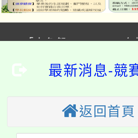
「本色祭」8/29、30
8/21下午1時於龍潭區
場熱烈登場!
最新消息-競
YOUNG桃局內行報名
徵才活動。
8月14至27日，桃園
局官網。
115年桃園市運動會8/1
開!
返回首頁
桃園市低收入戶享有免
田徑場及游泳池舉行。
大園自造教育及科技中心
視費優惠，中低收入戶