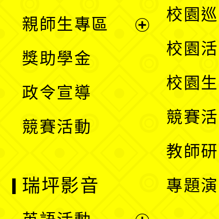
展
校園巡
親師生專區
單
開
展
校園活
獎助學金
選
開
校園生
政令宣導
單
選
競賽活
競賽活動
單
教師研
瑞坪影音
專題演