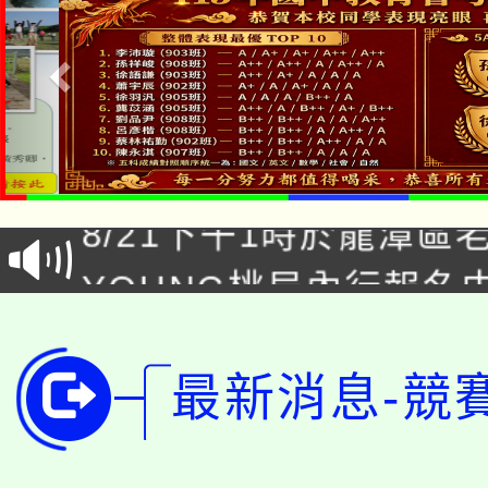
「本色祭」8/29、30
8/21下午1時於龍潭區
場熱烈登場!
YOUNG桃局內行報名
徵才活動。
8月14至27日，桃園
局官網。
115年桃園市運動會8/1
開!
最新消息-競
桃園市低收入戶享有免
田徑場及游泳池舉行。