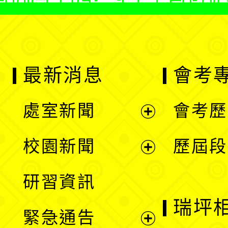
最新消息
會考
處室新聞
會考歷
展
校園新聞
歷屆段
開
展
研習資訊
選
開
瑞坪
緊急通告
單
選