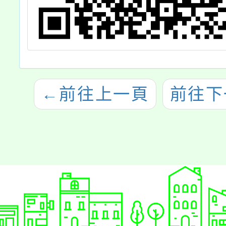
←
前往上一頁
前往下