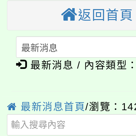
大園自造教育及科技中心
視費優惠，中低收入戶
返回首頁
大溪自造教育及科技中心
份教師增能研習
半價優惠，詳情可洽有
淨零綠生活教案入校路
份教師研習
者。
115年食農教育專業人
會
「本色祭」8/29、30
程
最新消息 / 內容類型
8/21下午1時於龍潭區
場熱烈登場!
YOUNG桃局內行報名
徵才活動。
最新消息首頁
/瀏覽：14
8月14至27日，桃園
局官網。
115年桃園市運動會8/1
開!