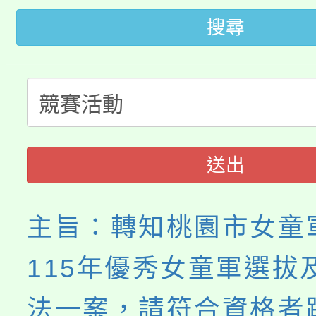
桃園市低收入戶享有免
田徑場及游泳池舉行。
搜尋
大園自造教育及科技中心
視費優惠，中低收入戶
大溪自造教育及科技中心
份教師增能研習
半價優惠，詳情可洽有
淨零綠生活教案入校路
份教師研習
者。
115年食農教育專業人
會
送出
程
主旨：轉知桃園市女童
115年優秀女童軍選拔
法一案，請符合資格者