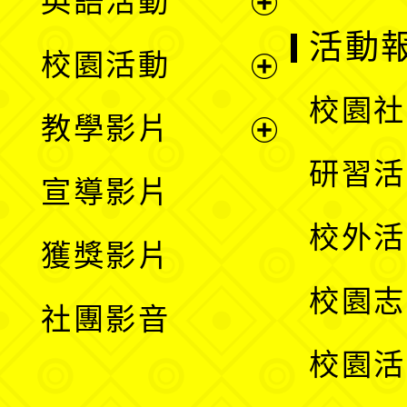
英語活動
展
活動
校園活動
開
展
校園社
教學影片
選
開
展
研習活
宣導影片
單
選
開
校外活
獲獎影片
單
選
校園志
社團影音
單
校園活