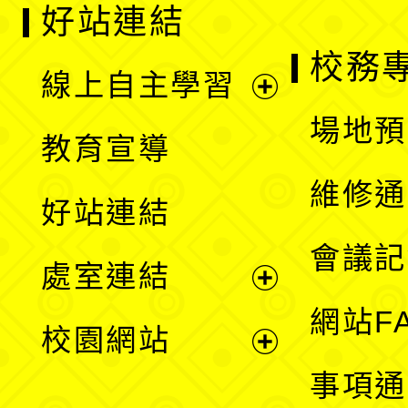
好站連結
校務
線上自主學習
展
場地預
教育宣導
開
維修通
好站連結
選
會議記
處室連結
單
展
網站F
校園網站
開
展
事項通