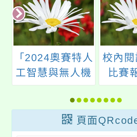
校
「2024奧賽特人
校內閱
理
工智慧與無人機
比賽
國
嘉年華」
扮
簡
頁面QRcod
，