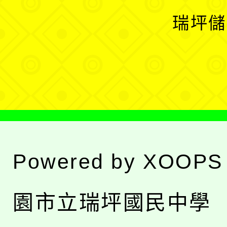
選
開
瑞坪儲
單
選
單
Powered by
XOOPS
園市立瑞坪國民中學