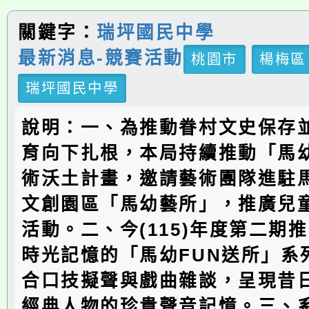
關鍵字：
瑞坪國民中學
最新消息-競賽活動
桃園市
楊梅區
瑞坪國民中學
說明：一、為推動眷村文史保存
育向下扎根，本局持續推動「馬
術沃土計畫，邀請藝術團隊進駐
文創園區「馬幼藝所」，推廣兒
活動。二、今(115)年度第二期
時光記憶的「馬幼FUN送所」系
合口技擬聲與戲曲雜談，呈現昔
經典人物的珍貴聲音記憶。三、