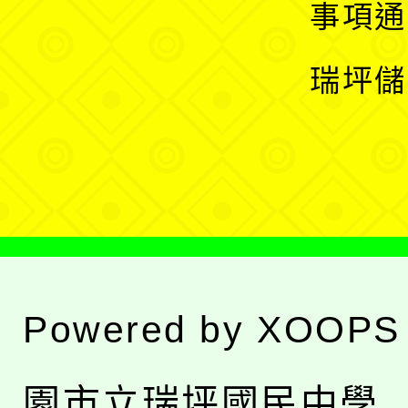
開
展
事項通
選
開
瑞坪儲
單
選
單
Powered by
XOOPS
園市立瑞坪國民中學