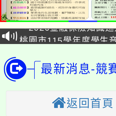
公告本校115學年度第1
「2026金融保險知識
代理(課)教師甄選結果(
桃園市115學年度學生
車」活動
公告本校115學年度第
生本土語及新住民語歌
公告本校115學年度第
代理(課)教師甄選結果(
最新消息-競
轉知中國文化大學推廣
代理(課)教師甄選結果(
轉知苗栗縣政府辦理11
《TA101》溝通分析
桃園市115學年度學生
返回首頁
縣市「校園短影音徵選
程，歡迎學生輔導中心
「桃園市補助參觀特色
要點