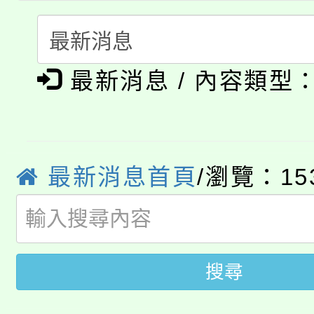
門員」簡章及活動海報
心理、諮商輔導、社會
115年度「教育部表揚
展演活動實施計畫」
踴躍報名參加。
系所師生報名參加。
公告本校115學年度第1
義教育推展貢獻獎」
最新消息 / 內容類型
「2026金融保險知識
代理(課)教師甄選結果(
桃園市115學年度學生
車」活動
公告本校115學年度第
生本土語及新住民語歌
最新消息首頁
/瀏覽：15
公告本校115學年度第
代理(課)教師甄選結果(
轉知中國文化大學推廣
代理(課)教師甄選結果(
搜尋
轉知苗栗縣政府辦理11
《TA101》溝通分析
桃園市115學年度學生