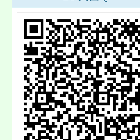
112
招9」
創意競
畫各1
參