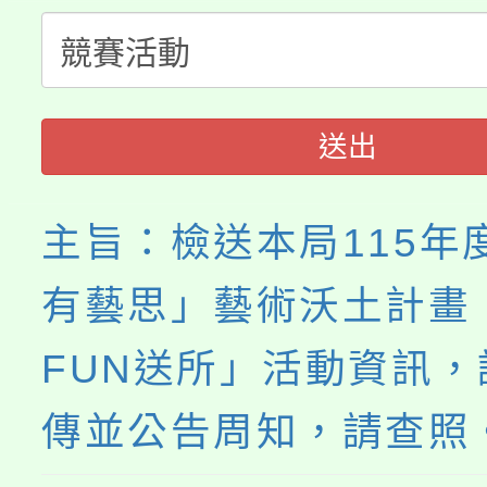
縣市「校園短影音徵選
程，歡迎學生輔導中心
「桃園市補助參觀特色
要點
門員」簡章及活動海報
心理、諮商輔導、社會
115年度「教育部表揚
展演活動實施計畫」
踴躍報名參加。
系所師生報名參加。
送出
義教育推展貢獻獎」
主旨：檢送本局115年
有藝思」藝術沃土計畫
FUN送所」活動資訊
傳並公告周知，請查照