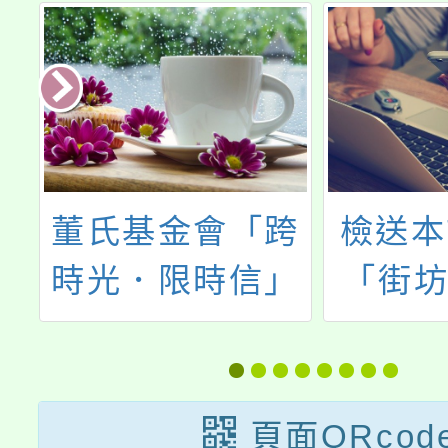
董氏基金會「跨
檢送本
假
時光．限時信」
「街坊
照片、短文徵件
社區防
活動資訊，歡迎
賽培力
大家參與活動。
及衛
頁面QRcod