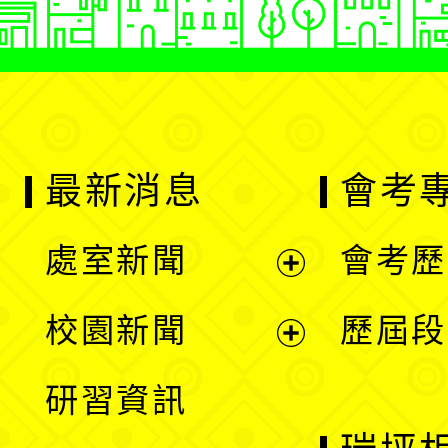
最新消息
會考
處室新聞
會考歷
展
校園新聞
歷屆段
開
展
研習資訊
選
開