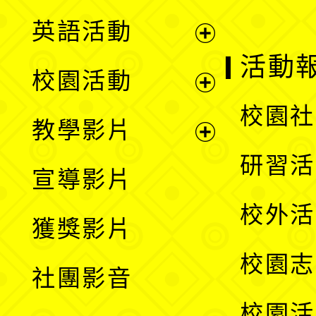
英語活動
展
活動
校園活動
開
展
校園社
教學影片
選
開
展
研習活
宣導影片
單
選
開
校外活
獲獎影片
單
選
校園志
社團影音
單
校園活