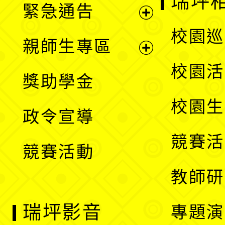
瑞坪
緊急通告
單
選
展
校園巡
親師生專區
單
開
展
校園活
獎助學金
選
開
校園生
政令宣導
單
選
競賽活
競賽活動
單
教師研
瑞坪影音
專題演