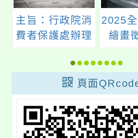
場
主旨：行政院消
2025
露
費者保護處辦理
繪畫
志
「消保知識王大
簡
對決」消費教育
轉
網路有獎徵答活
頁面QRcod
動已開始，請查
照並廣為宣傳。