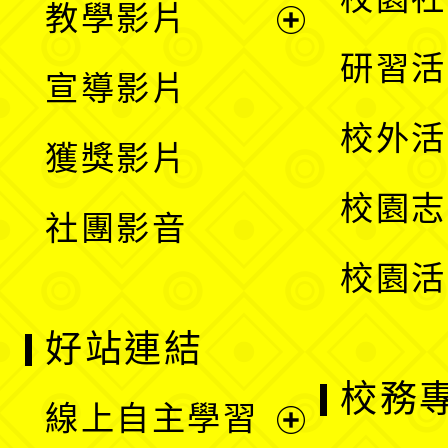
教學影片
選
開
展
研習活
宣導影片
單
選
開
校外活
獲獎影片
單
選
校園志
社團影音
單
校園活
好站連結
校務
線上自主學習