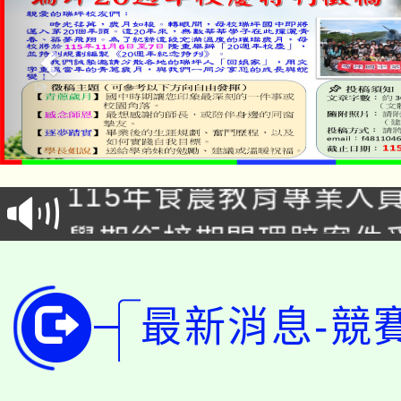
淨零綠生活教案入校路
115年食農教育專業人
會
學期銜接期間理賠案件
程
淨零綠領人才培育課程
學籍身 分審查程序及
公告本校115學年度第1
最新消息-競
版
「2026金融保險知識
代理(課)教師甄選結果(