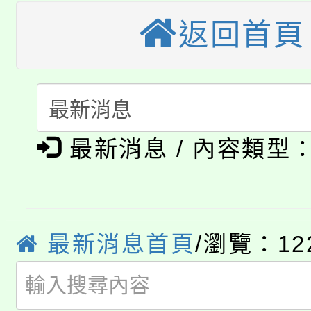
桃園市115學年度學生
車」活動
返回首頁
公告本校115學年度第
生本土語及新住民語歌
公告本校115學年度第
代理(課)教師甄選結果(
轉知中國文化大學推廣
代理(課)教師甄選結果(
淨零綠生活教案入校路
《TA101》溝通分析
最新消息 / 內容類型
115年食農教育專業人
會
程，歡迎學生輔導中心
學期銜接期間理賠案件
程
心理、諮商輔導、社會
最新消息首頁
/瀏覽：12
淨零綠領人才培育課程
學籍身 分審查程序及
系所師生報名參加。
公告本校115學年度第1
版