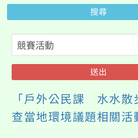
「2026金融保險知識
代理(課)教師甄選結果(
搜尋
桃園市115學年度學生
車」活動
公告本校115學年度第
生本土語及新住民語歌
公告本校115學年度第
代理(課)教師甄選結果(
轉知中國文化大學推廣
代理(課)教師甄選結果(
送出
《TA101》溝通分析
程，歡迎學生輔導中心
「戶外公民課 水水散
心理、諮商輔導、社會
查當地環境議題相關活
系所師生報名參加。