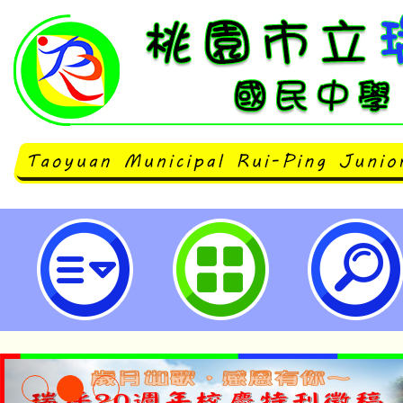
「戶外公民課 水水散步趣」踏查
關活動-桃園市立瑞坪國民中學