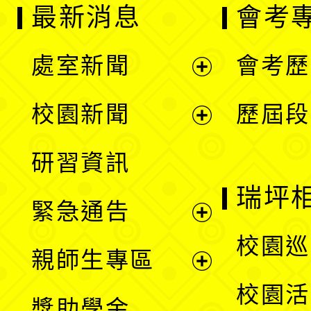
最新消息
會考
處室新聞
會考歷
展
校園新聞
歷屆段
開
展
研習資訊
選
開
瑞坪
緊急通告
單
選
展
校園巡
親師生專區
單
開
展
校園活
獎助學金