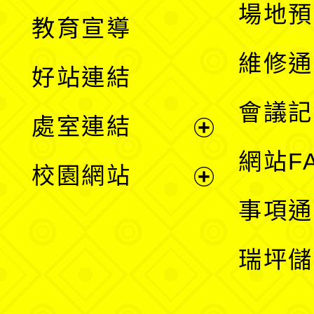
展
場地預
教育宣導
開
維修通
好站連結
選
會議記
處室連結
單
展
網站F
校園網站
開
展
事項通
選
開
瑞坪儲
單
選