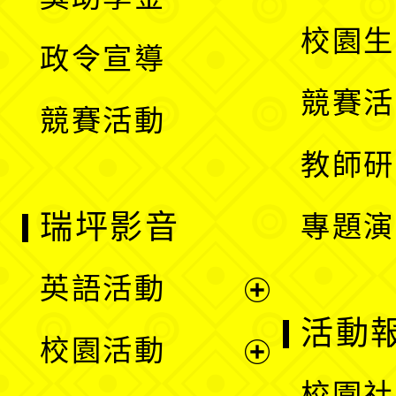
選
開
校園生
政令宣導
單
選
競賽活
競賽活動
單
教師研
瑞坪影音
專題演
英語活動
展
活動
校園活動
開
展
校園社