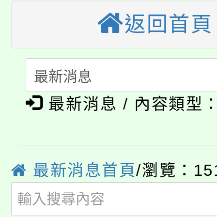
桃園市115學年度學生
車」活動
返回首頁
公告本校115學年度第
生本土語及新住民語歌
公告本校115學年度第
代理(課)教師甄選結果(
轉知中國文化大學推廣
代理(課)教師甄選結果(
淨零綠生活教案入校路
《TA101》溝通分析
最新消息 / 內容類型
115年食農教育專業人
會
程，歡迎學生輔導中心
學期銜接期間理賠案件
程
心理、諮商輔導、社會
淨零綠領人才培育課程
最新消息首頁
/瀏覽：15
學籍身 分審查程序及
系所師生報名參加。
公告本校115學年度第1
版