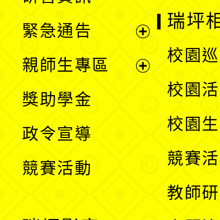
選
開
瑞坪
緊急通告
單
選
展
校園巡
親師生專區
單
開
展
校園活
獎助學金
選
開
校園生
政令宣導
單
選
競賽活
競賽活動
單
教師研