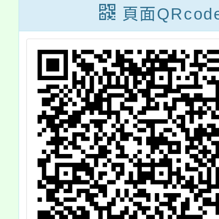
合
頁面QRcod
名
。