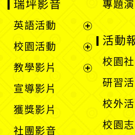
瑞坪影音
專題演
英語活動
展
活動
校園活動
開
展
校園社
教學影片
選
開
展
研習活
宣導影片
單
選
開
校外活
獲獎影片
單
選
校園志
社團影音
單