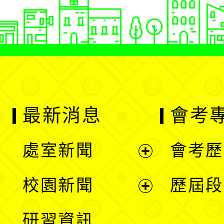
最新消息
會考
處室新聞
會考歷
展
校園新聞
歷屆段
開
展
研習資訊