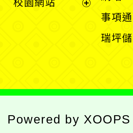
校園網站
開
展
事項通
選
開
瑞坪儲
單
選
單
Powered by
XOOPS