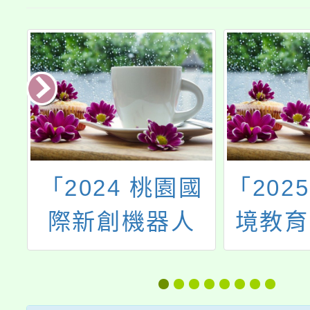
園
「2024 桃園國
「202
理
際新創機器人
境教育
績
節」活動
地小天
辦
然體