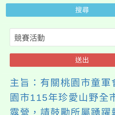
「2026金融保險知識
代理(課)教師甄選結果(
搜尋
桃園市115學年度學生
車」活動
公告本校115學年度第
生本土語及新住民語歌
公告本校115學年度第
代理(課)教師甄選結果(
轉知中國文化大學推廣
代理(課)教師甄選結果(
送出
《TA101》溝通分析
程，歡迎學生輔導中心
主旨：有關桃園市童軍
心理、諮商輔導、社會
園市115年珍愛山野全
系所師生報名參加。
露營，請鼓勵所屬踴躍