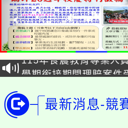
淨零綠生活教案入校路
115年食農教育專業人
會
學期銜接期間理賠案件
程
淨零綠領人才培育課程
學籍身 分審查程序及
公告本校115學年度第1
最新消息-競
版
「2026金融保險知識
代理(課)教師甄選結果(