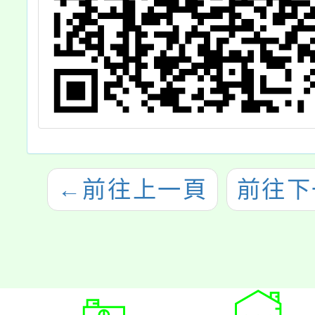
←
前往上一頁
前往下