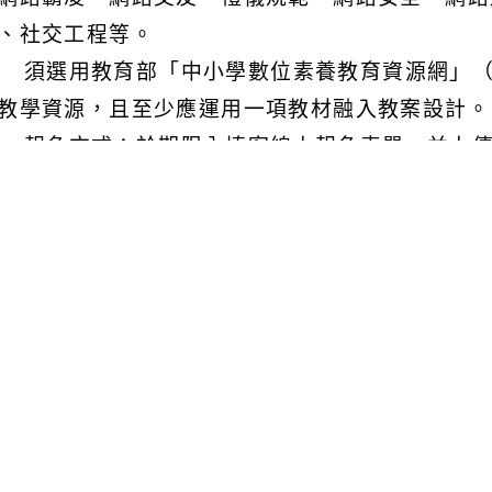
、社交工程等。
) 須選用教育部「中小學數位素養教育資源網」（https:/
教學資源，且至少應運用一項教材融入教案設計。
) 報名方式：於期限內填寫線上報名表單，並上
 表單連結：https://forms.gle/kwLBuhqzQ3T
) 審查時間：115年9月至10月。
) 得獎公布：預定於115年11月份公告，並以電
) 徵選相關事宜及相關表件公告於教育部「中小學數位素養
y.edu.tw/），若有相關問題或其他未盡事宜，請洽本
信箱：pinshiou@nycu.edu.tw。
 檢附115年數位素養優良教案徵選活動簡章1份