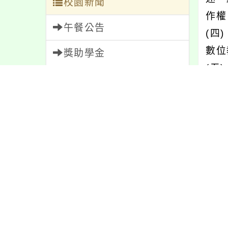
校園新聞
作權
午餐公告
(四
數位
獎助學金
(五
人員招募
(六)
(七
服務學習
(八
研習資訊
(九
ac
緊急通告
80，
防疫公告
四、
親師生專區