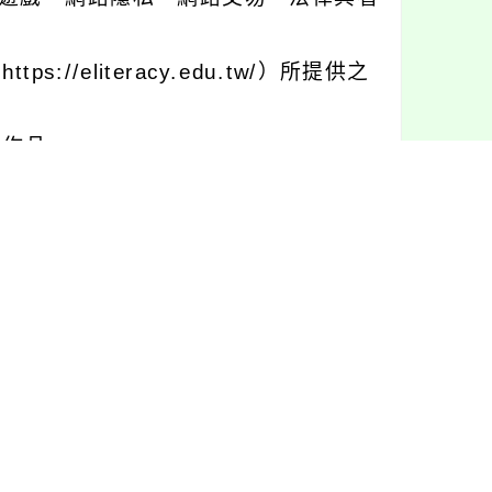
/eliteracy.edu.tw/）所提供之
傳作品。
QsgPC8。
子郵件通知得獎者。
教育資源網」（https://eliter
案聯絡人陳小姐03-5712121分機524
。