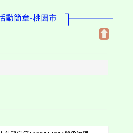
活動簡章-桃園市
開
啟
上
方
區
塊