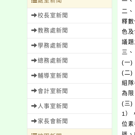
處室新聞
一、
二、
校長室新聞
釋數
教務處新聞
色及
議題
學務處新聞
三、
總務處新聞
(一
(二
輔導室新聞
組隊
會計室新聞
為限
(三
人事室新聞
1）
家長會新聞
位素
迷、