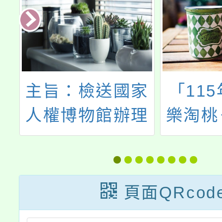
年
主旨：檢送國家
「11
賽
人權博物館辦理
樂淘桃
BrownBag講座
節慶
【精神分析下的
轉型正義與創傷
頁面QRcod
修復】資訊一