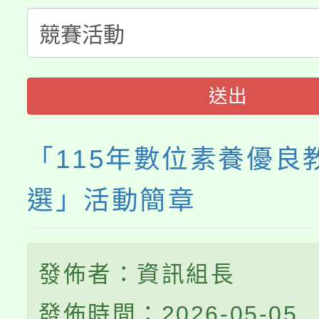
大溪自造教育及科技中心
份教師增能研習
半價優惠，詳情可洽有
淨零綠生活教案入校路
份教師研習
者。
115年食農教育專業人
會
送出
程
「115年數位素養優良
選」活動簡章
發佈者：資訊組長
發佈時間：2026-05-05