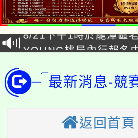
「本色祭」8/29、30
8/21下午1時於龍潭區
場熱烈登場!
YOUNG桃局內行報名
徵才活動。
8月14至27日，桃園
局官網。
115年桃園市運動會8/1
開!
最新消息-競
桃園市低收入戶享有免
田徑場及游泳池舉行。
大園自造教育及科技中心
視費優惠，中低收入戶
返回首頁
大溪自造教育及科技中心
份教師增能研習
半價優惠，詳情可洽有
淨零綠生活教案入校路