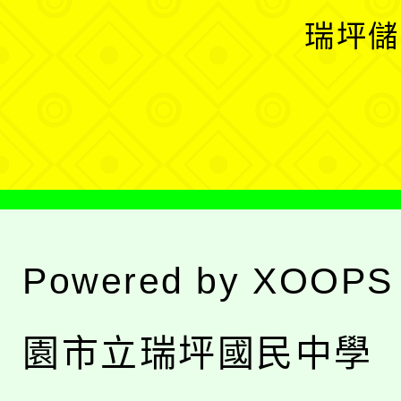
選
開
瑞坪儲
單
選
單
Powered by
XOOPS
園市立瑞坪國民中學