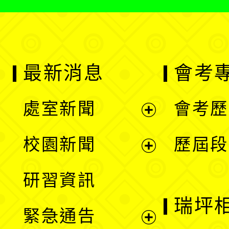
最新消息
會考
處室新聞
會考歷
展
校園新聞
歷屆段
開
展
研習資訊
選
開
瑞坪
緊急通告
單
選