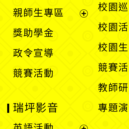
展
校園巡
親師生專區
單
開
展
校園活
獎助學金
選
開
校園生
政令宣導
單
選
競賽活
競賽活動
單
教師研
瑞坪影音
專題演
英語活動