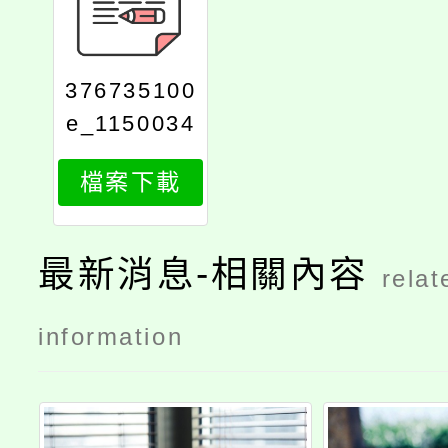
376735100
e_1150034
715_attach
檔案下載
1
最新消息-相關內容
relat
information