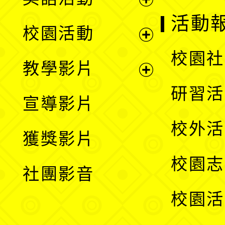
展
活動
校園活動
開
展
校園社
教學影片
選
開
展
研習活
宣導影片
單
選
開
校外活
獲獎影片
單
選
校園志
社團影音
單
校園活