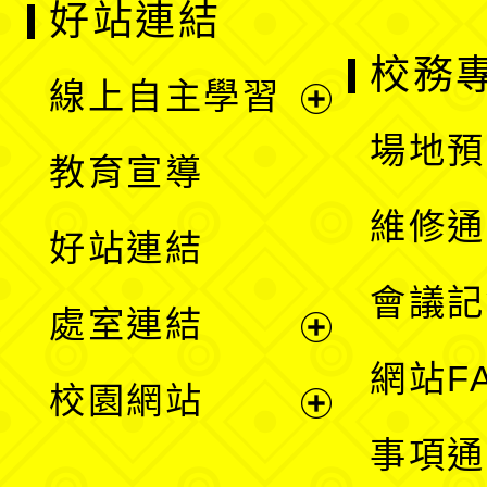
好站連結
校務
線上自主學習
展
場地預
教育宣導
開
維修通
好站連結
選
會議記
處室連結
單
展
網站F
校園網站
開
展
事項通