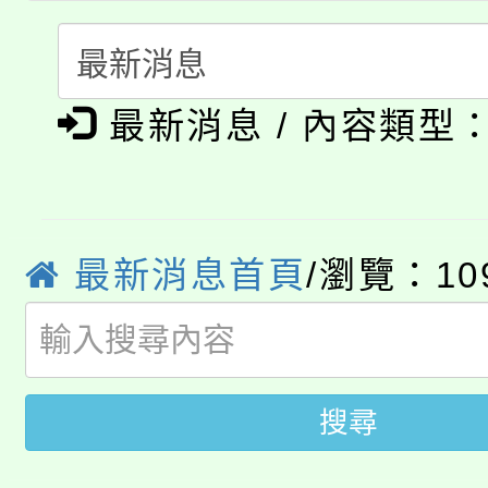
份教師研習
者。
115年食農教育專業人
會
「本色祭」8/29、30
程
最新消息 / 內容類型
8/21下午1時於龍潭區
場熱烈登場!
YOUNG桃局內行報名
徵才活動。
8月14至27日，桃園
最新消息首頁
/瀏覽：10
局官網。
115年桃園市運動會8/1
開!
桃園市低收入戶享有免
田徑場及游泳池舉行。
搜尋
大園自造教育及科技中心
視費優惠，中低收入戶