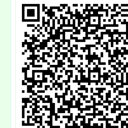
份，鼓勵貴校踴
躍參與，請查
照。