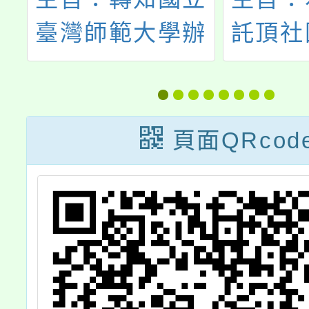
辦
託頂社國小辦理
市女童
學
全市分區教師研
114
芭
習「坑子綠野仙
女童軍
程
蹤戶外教育路線
一案，
頁面QRcod
踏查」，歡迎各
格者踴
級學校教師踴躍
加，
參與。