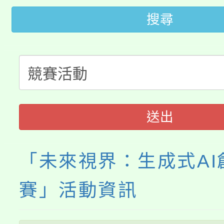
大園自造教育及科技中心
視費優惠，中低收入戶
搜尋
大溪自造教育及科技中心
份教師增能研習
半價優惠，詳情可洽有
淨零綠生活教案入校路
份教師研習
者。
115年食農教育專業人
會
送出
程
「未來視界：生成式AI
賽」活動資訊