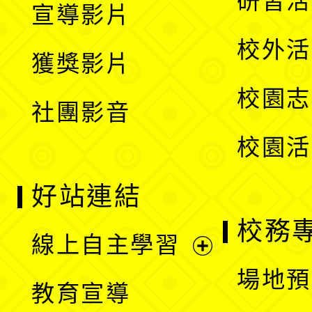
研習活
宣導影片
單
選
開
校外活
獲獎影片
單
選
校園志
社團影音
單
校園活
好站連結
校務
線上自主學習
展
場地預
教育宣導