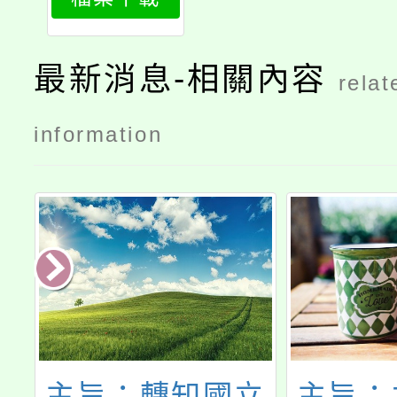
1
最新消息-相關內容
relat
information
立
主旨：本中心委
主旨：