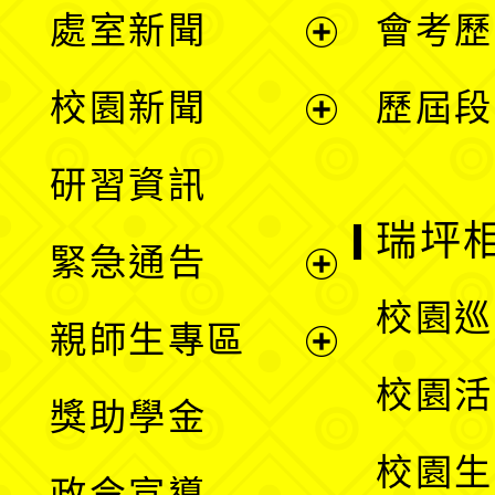
處室新聞
會考歷
展
校園新聞
歷屆段
開
展
研習資訊
選
開
瑞坪
緊急通告
單
選
展
校園巡
親師生專區
單
開
展
校園活
獎助學金
選
開
校園生
政令宣導