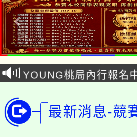
「本色祭」8/29、30
8/21下午1時於龍潭區
場熱烈登場!
YOUNG桃局內行報名
徵才活動。
8月14至27日，桃園
局官網。
115年桃園市運動會8/1
開!
最新消息-競
桃園市低收入戶享有免
田徑場及游泳池舉行。
大園自造教育及科技中心
視費優惠，中低收入戶