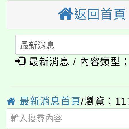
大溪自造教育及科技中心
份教師增能研習
半價優惠，詳情可洽有
返回首頁
淨零綠生活教案入校路
份教師研習
者。
115年食農教育專業人
會
「本色祭」8/29、30
程
最新消息 / 內容類型
8/21下午1時於龍潭區
場熱烈登場!
YOUNG桃局內行報名
徵才活動。
8月14至27日，桃園
局官網。
最新消息首頁
/瀏覽：11
115年桃園市運動會8/1
開!
桃園市低收入戶享有免
田徑場及游泳池舉行。