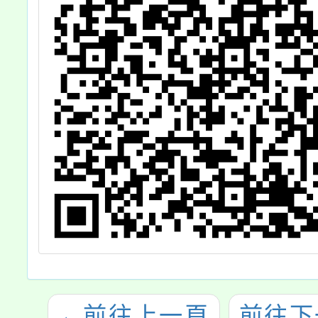
←
前往上一頁
前往下