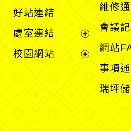
開
維修通
好站連結
選
會議記
處室連結
單
展
網站F
校園網站
開
展
事項通
選
開
瑞坪儲
單
選
單