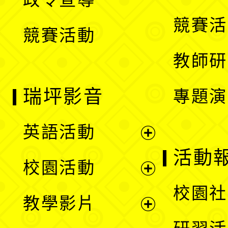
單
選
競賽活
競賽活動
單
教師研
瑞坪影音
專題演
英語活動
展
活動
校園活動
開
展
校園社
教學影片
選
開
展