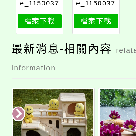
e_1150037
e_1150037
543_attach
543_attach
檔案下載
檔案下載
2
1
最新消息-相關內容
relat
information