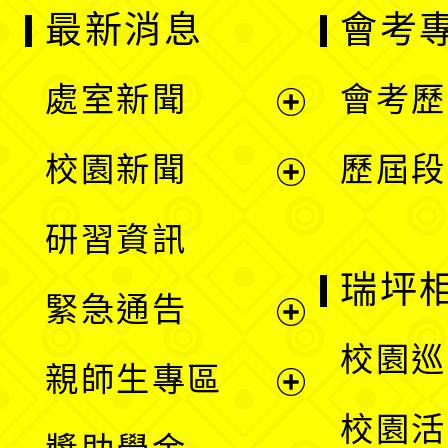
最新消息
會考
處室新聞
會考歷
展
校園新聞
歷屆段
開
展
研習資訊
選
開
瑞坪
緊急通告
單
選
展
校園巡
親師生專區
單
開
展
校園活