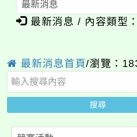
115年食農教育專業人
會
「本色祭」8/29、30
程
最新消息 / 內容類型
8/21下午1時於龍潭區
場熱烈登場!
YOUNG桃局內行報名
徵才活動。
8月14至27日，桃園
最新消息首頁
/瀏覽：18
局官網。
115年桃園市運動會8/1
開!
桃園市低收入戶享有免
田徑場及游泳池舉行。
搜尋
大園自造教育及科技中心
視費優惠，中低收入戶
大溪自造教育及科技中心
份教師增能研習
半價優惠，詳情可洽有