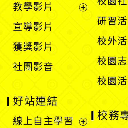
校園社
教學影片
選
開
展
研習活
宣導影片
單
選
開
校外活
獲獎影片
單
選
校園志
社團影音
單
校園活
好站連結
校務
線上自主學習