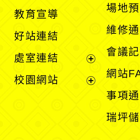
展
場地預
教育宣導
開
維修通
好站連結
選
會議記
處室連結
單
展
網站F
校園網站
開
展
事項通
選
開
瑞坪儲
單
選