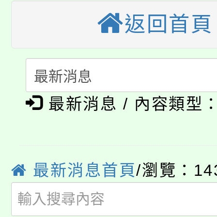
桃園市115學年度學生
車」活動
返回首頁
公告本校115學年度第
生本土語及新住民語歌
公告本校115學年度第
代理(課)教師甄選結果(
轉知中國文化大學推廣
代理(課)教師甄選結果(
淨零綠生活教案入校路
《TA101》溝通分析
最新消息 / 內容類型
115年食農教育專業人
會
程，歡迎學生輔導中心
學期銜接期間理賠案件
程
心理、諮商輔導、社會
最新消息首頁
/瀏覽：14
淨零綠領人才培育課程
學籍身 分審查程序及
系所師生報名參加。
公告本校115學年度第1
版