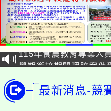
淨零綠生活教案入校路
115年食農教育專業人
會
學期銜接期間理賠案件
程
淨零綠領人才培育課程
學籍身 分審查程序及
公告本校115學年度第1
最新消息-競
版
「2026金融保險知識
代理(課)教師甄選結果(