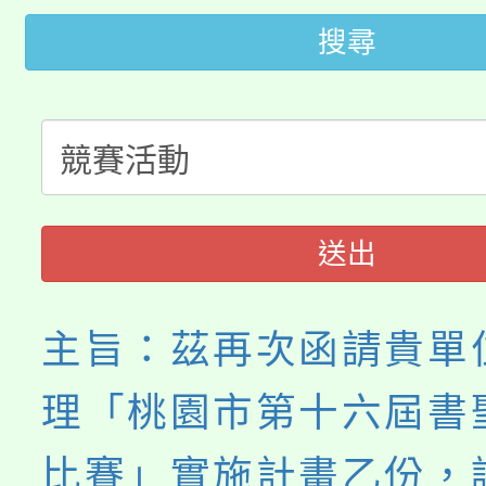
「2026金融保險知識
代理(課)教師甄選結果(
搜尋
桃園市115學年度學生
車」活動
公告本校115學年度第
生本土語及新住民語歌
公告本校115學年度第
代理(課)教師甄選結果(
轉知中國文化大學推廣
代理(課)教師甄選結果(
送出
《TA101》溝通分析
程，歡迎學生輔導中心
主旨：茲再次函請貴單
心理、諮商輔導、社會
理「桃園市第十六屆書
系所師生報名參加。
比賽」實施計畫乙份，