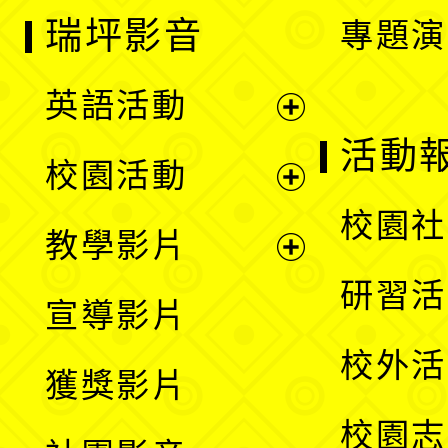
瑞坪影音
專題演
英語活動
展
活動
校園活動
開
展
校園社
教學影片
選
開
展
研習活
宣導影片
單
選
開
校外活
獲獎影片
單
選
校園志