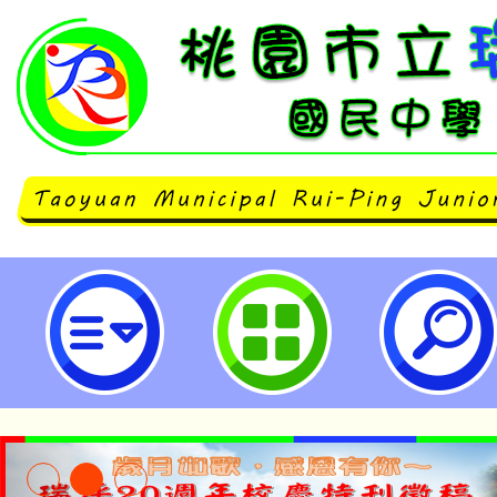
主旨：茲再次函請貴單位配合辦理
屆書聖盃書法比賽」實施計畫乙份
籍桃園市或就學於本市各級學校者
期前踴躍報名參加，並請協助廣為宣
桃園市立瑞坪國民中學