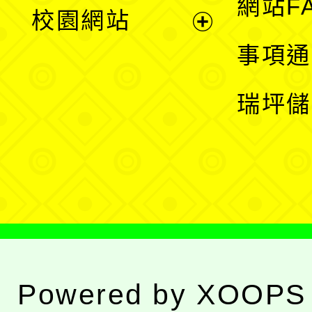
展
網站F
校園網站
開
展
事項通
選
開
瑞坪儲
單
選
單
Powered by
XOOPS