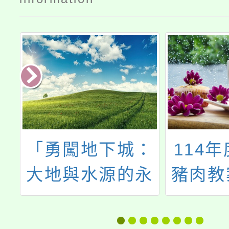
—
「勇闖地下城：
114
然
大地與水源的永
豬肉教
恆守護」土水保
護線上學習活動