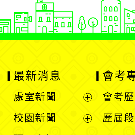
最新消息
會考
處室新聞
會考歷
展
校園新聞
歷屆段
開
展