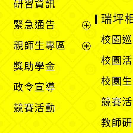
研習資訊
選
開
瑞坪
緊急通告
單
選
展
校園巡
親師生專區
單
開
展
校園活
獎助學金
選
開
校園生
政令宣導
單
選
競賽活
競賽活動
單
教師研