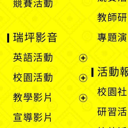
競賽活動
單
教師研
瑞坪影音
專題演
英語活動
展
活動
校園活動
開
展
校園社
教學影片
選
開
展
研習活
宣導影片
單
選
開