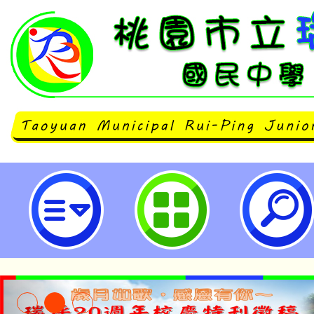
主旨：函轉桃園市女童軍會辦理「
成立51週年慶祝大會暨女童軍聯團
案，請鼓勵所屬踴躍報名參加，請查
瑞坪國民中學