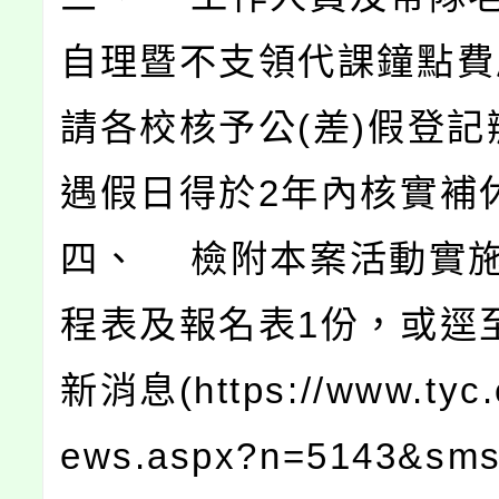
自理暨不支領代課鐘點費
請各校核予公(差)假登記
遇假日得於2年內核實補
四、 檢附本案活動實
程表及報名表1份，或逕
新消息(https://www.tyc.
ews.aspx?n=5143&sms