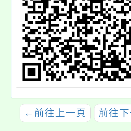
←
前往上一頁
前往下