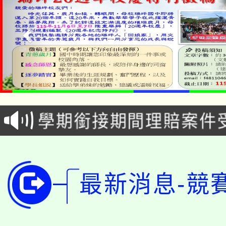
淨零綠生活教案入校路
115年食農教育專業人
會
學期銜接期間理賠案件
程
淨零綠領人才培育課程
學籍身 分審查程序及
公告本校115學年度第1
版
最新消息-競
「2026金融保險知識
代理(課)教師甄選結果(
桃園市115學年度學生
車」活動