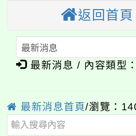
公告本校115學年度第
生本土語及新住民語歌
返回首頁
公告本校115學年度第
代理(課)教師甄選結果(
轉知中國文化大學推廣
代理(課)教師甄選結果(
淨零綠生活教案入校路
《TA101》溝通分析
最新消息 / 內容類型
115年食農教育專業人
會
程，歡迎學生輔導中心
學期銜接期間理賠案件
程
心理、諮商輔導、社會
淨零綠領人才培育課程
學籍身 分審查程序及
系所師生報名參加。
最新消息首頁
/瀏覽：14
公告本校115學年度第1
版
「2026金融保險知識
代理(課)教師甄選結果(