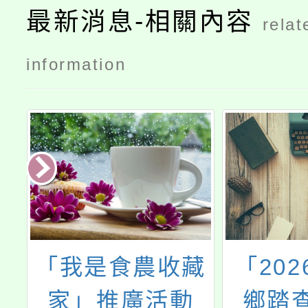
最新消息-相關內容
relat
information
藏
「2026 神腦原
「第十
鄉踏查校園影
行動論