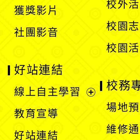
校外活
獲獎影片
單
選
校園志
社團影音
單
校園活
好站連結
校務
線上自主學習
展
場地預
教育宣導
開
維修通
好站連結