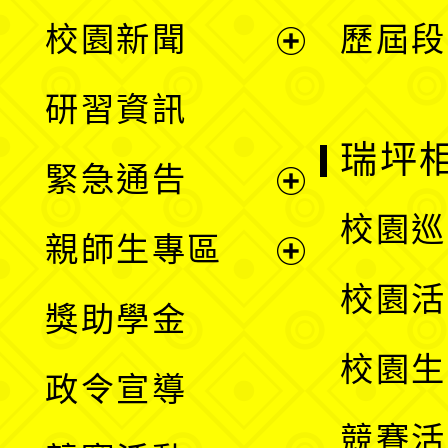
展
校園新聞
歷屆段
開
展
研習資訊
選
開
瑞坪
緊急通告
單
選
展
校園巡
親師生專區
單
開
展
校園活
獎助學金
選
開
校園生
政令宣導
單
選
競賽活