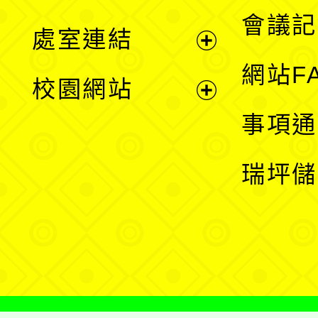
選
會議記
處室連結
單
展
網站F
校園網站
開
展
事項通
選
開
瑞坪儲
單
選
單