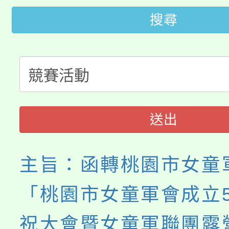
桃園市115學年度學生
車」活動
搜尋
公告本校115學年度第
生本土語及新住民語歌
公告本校115學年度第
代理(課)教師甄選結果(
轉知中國文化大學推廣
代理(課)教師甄選結果(
《TA101》溝通分析
送出
程，歡迎學生輔導中心
主旨：函轉桃園市女童
心理、諮商輔導、社會
「桃園市女童軍會成立
系所師生報名參加。
祝大會暨女童軍聯團露