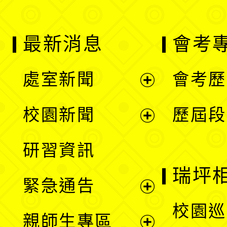
最新消息
會考
處室新聞
會考歷
展
校園新聞
歷屆段
開
展
研習資訊
選
開
瑞坪
緊急通告
單
選
展
校園巡
親師生專區
單