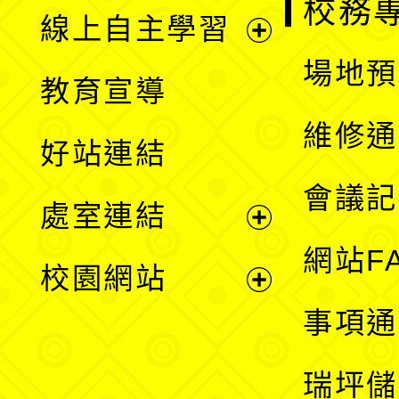
校務
線上自主學習
展
場地預
教育宣導
開
維修通
好站連結
選
會議記
處室連結
單
展
網站F
校園網站
開
展
事項通
選
開
瑞坪儲