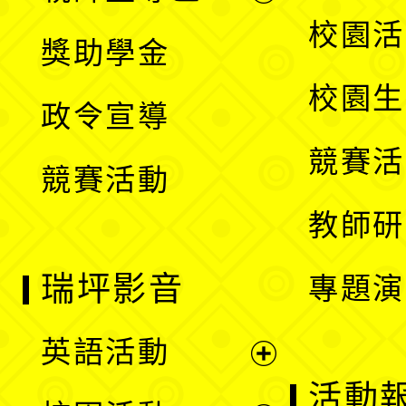
開
展
校園活
獎助學金
選
開
校園生
政令宣導
單
選
競賽活
競賽活動
單
教師研
瑞坪影音
專題演
英語活動
展
活動