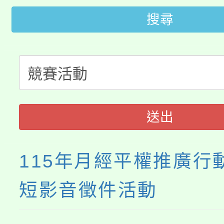
轉知中國文化大學推廣
代理(課)教師甄選結果(
搜尋
轉知苗栗縣政府辦理11
《TA101》溝通分析
桃園市115學年度學生
縣市「校園短影音徵選
程，歡迎學生輔導中心
「桃園市補助參觀特色
要點
門員」簡章及活動海報
心理、諮商輔導、社會
115年度「教育部表揚
展演活動實施計畫」
踴躍報名參加。
系所師生報名參加。
送出
義教育推展貢獻獎」
115年月經平權推廣行
短影音徵件活動