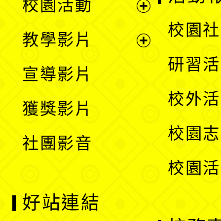
校園活動
開
展
校園社
教學影片
選
開
展
研習活
宣導影片
單
選
開
校外活
獲獎影片
單
選
校園志
社團影音
單
校園活
好站連結