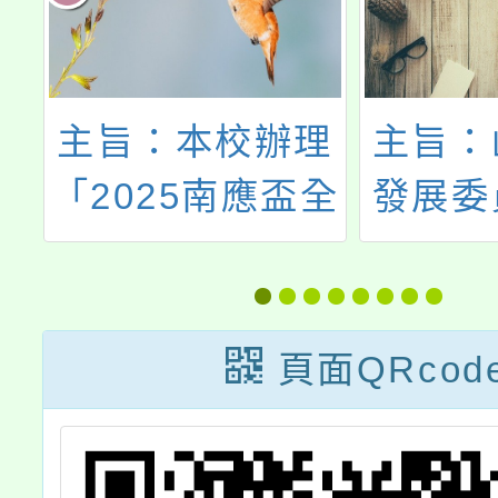
中
主旨：本校辦理
主旨：
創
「2025南應盃全
發展委
劇
國中等學校街舞
管理局
與啦啦舞公開
檔管局
賽」，敬請惠予
「時光
頁面QRcod
公告並協助鼓勵
家檔案
學生踴躍參加，
賽」，