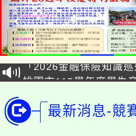
公告本校115學年度第1
「2026金融保險知識
代理(課)教師甄選結果(
桃園市115學年度學生
車」活動
公告本校115學年度第
生本土語及新住民語歌
公告本校115學年度第
最新消息-競
代理(課)教師甄選結果(
轉知中國文化大學推廣
代理(課)教師甄選結果(