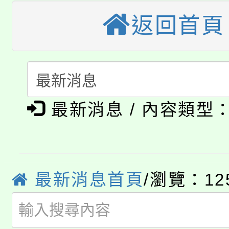
轉知苗栗縣政府辦理11
《TA101》溝通分析
返回首頁
桃園市115學年度學生
縣市「校園短影音徵選
程，歡迎學生輔導中心
「桃園市補助參觀特色
要點
門員」簡章及活動海報
心理、諮商輔導、社會
115年度「教育部表揚
展演活動實施計畫」
踴躍報名參加。
系所師生報名參加。
公告本校115學年度第1
義教育推展貢獻獎」
最新消息 / 內容類型
「2026金融保險知識
代理(課)教師甄選結果(
桃園市115學年度學生
車」活動
最新消息首頁
/瀏覽：12
公告本校115學年度第
生本土語及新住民語歌
公告本校115學年度第
代理(課)教師甄選結果(