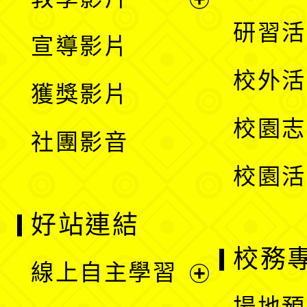
選
開
展
研習活
宣導影片
單
選
開
校外活
獲獎影片
單
選
校園志
社團影音
單
校園活
好站連結
校務
線上自主學習
展
場地預