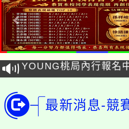
「本色祭」8/29、30
8/21下午1時於龍潭區
場熱烈登場!
YOUNG桃局內行報名
徵才活動。
8月14至27日，桃園
局官網。
115年桃園市運動會8/1
開!
最新消息-競
桃園市低收入戶享有免
田徑場及游泳池舉行。
大園自造教育及科技中心
視費優惠，中低收入戶