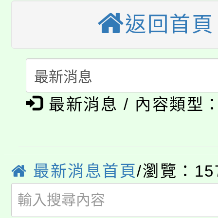
大溪自造教育及科技中心
份教師增能研習
半價優惠，詳情可洽有
返回首頁
淨零綠生活教案入校路
份教師研習
者。
115年食農教育專業人
會
「本色祭」8/29、30
程
8/21下午1時於龍潭區
最新消息 / 內容類型
場熱烈登場!
YOUNG桃局內行報名
徵才活動。
8月14至27日，桃園
局官網。
最新消息首頁
/瀏覽：15
115年桃園市運動會8/1
開!
桃園市低收入戶享有免
田徑場及游泳池舉行。