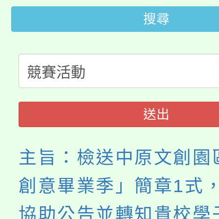
大園自造教育及科技中心
視費優惠，中低收入戶
搜尋
大溪自造教育及科技中心
份教師增能研習
半價優惠，詳情可洽有
淨零綠生活教案入校路
份教師研習
者。
115年食農教育專業人
會
程
送出
主旨：檢送中原文創園區
創意畢業季」簡章1式
協助公告並轉知貴校學