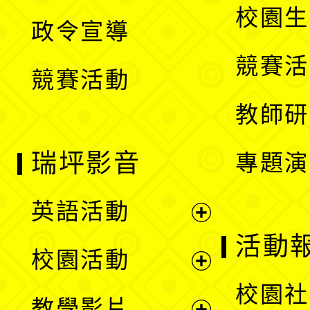
開
校園生
政令宣導
單
選
競賽活
競賽活動
單
教師研
瑞坪影音
專題演
英語活動
展
活動
校園活動
開
展
校園社
教學影片