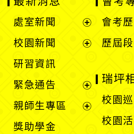
最新消息
會考
處室新聞
會考歷
展
校園新聞
歷屆段
開
展
研習資訊
選
開
瑞坪
緊急通告
單
選
展
校園巡
親師生專區
單
開
展
校園活
獎助學金
選