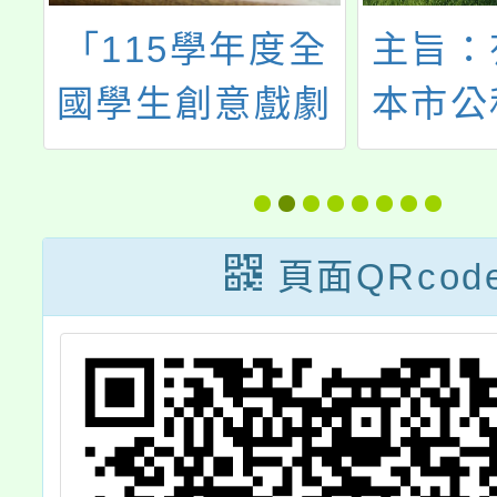
辦
「115學年度全
主旨：
生
國學生創意戲劇
本市公
比賽實施要點」
中等
及修正內容對照
（含幼
表
訪台灣
頁面QRcod
島股份
（Xp
館）一
說明，