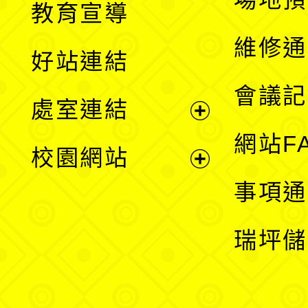
教育宣導
開
維修通
好站連結
選
會議記
處室連結
單
展
網站F
校園網站
開
展
事項通
選
開
瑞坪儲
單
選
單