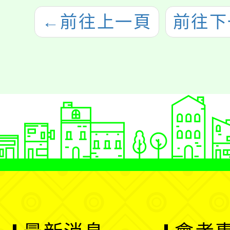
←
前往上一頁
前往下