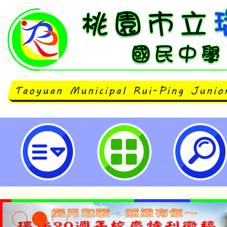
主旨：本公司訂於115年6月18日~1
於台北松山文創園區5號倉庫舉辦
作40週年特展」，敬請協助公告周
家長踴躍參與，並規劃進行校外教
之參考依據，請查照。-桃園市立瑞