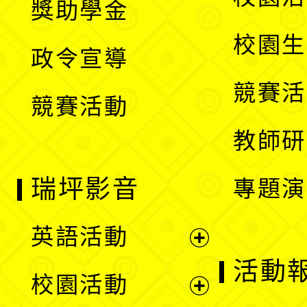
獎助學金
選
開
校園生
政令宣導
單
選
競賽活
競賽活動
單
教師研
瑞坪影音
專題演
英語活動
展
活動
校園活動
開