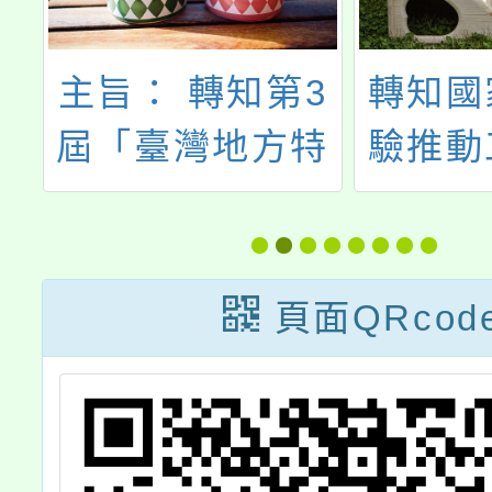
團
主旨： 轉知第3
轉知國
童
屆「臺灣地方特
驗推動
加
色歌謠創作比
會辦理
全
賽」北區推廣音
能力測
」
樂會（含漢詩吟
年5月
頁面QRcod
貴
唱）及研習課程
事宜，
服
活動，延期辦理
告周知
參
躍報