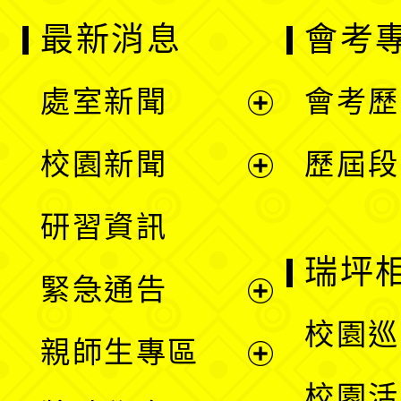
最新消息
會考
處室新聞
會考歷
展
校園新聞
歷屆段
開
展
研習資訊
選
開
瑞坪
緊急通告
單
選
展
校園巡
親師生專區
單
開
展
校園活