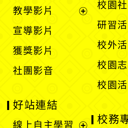
展
校園社
教學影片
選
開
展
研習活
宣導影片
單
選
開
校外活
獲獎影片
單
選
校園志
社團影音
單
校園活
好站連結
校務
線上自主學習