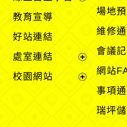
展
場地預
教育宣導
開
維修通
好站連結
選
會議記
處室連結
單
展
網站F
校園網站
開
展
事項通
選
開
瑞坪儲
單
選