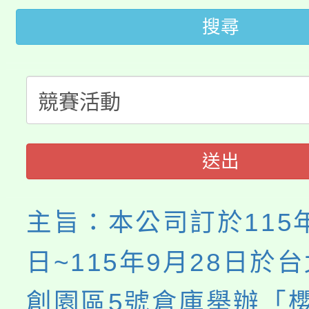
轉知苗栗縣政府辦理11
《TA101》溝通分析
搜尋
桃園市115學年度學生
縣市「校園短影音徵選
程，歡迎學生輔導中心
「桃園市補助參觀特色
要點
門員」簡章及活動海報
心理、諮商輔導、社會
115年度「教育部表揚
展演活動實施計畫」
踴躍報名參加。
系所師生報名參加。
義教育推展貢獻獎」
送出
主旨：本公司訂於115年
日~115年9月28日於
創園區5號倉庫舉辦「