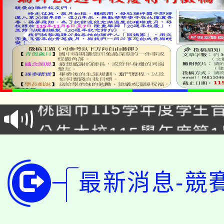
公告本校115學年度第1
「2026金融保險知識
代理(課)教師甄選結果(
桃園市115學年度學生
車」活動
公告本校115學年度第
生本土語及新住民語歌
公告本校115學年度第
代理(課)教師甄選結果(
轉知中國文化大學推廣
最新消息-競
代理(課)教師甄選結果(
轉知苗栗縣政府辦理11
《TA101》溝通分析