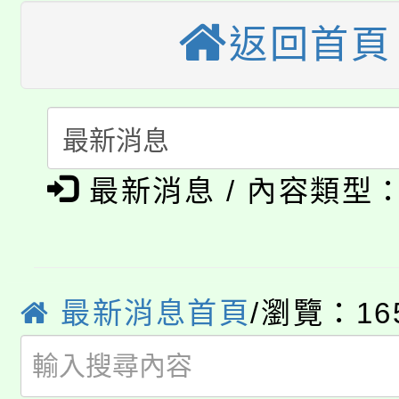
桃園市115學年度學生
縣市「校園短影音徵選
程，歡迎學生輔導中心
返回首頁
「桃園市補助參觀特色
要點
門員」簡章及活動海報
心理、諮商輔導、社會
115年度「教育部表揚
展演活動實施計畫」
踴躍報名參加。
系所師生報名參加。
公告本校115學年度第1
義教育推展貢獻獎」
「2026金融保險知識
代理(課)教師甄選結果(
最新消息 / 內容類型
桃園市115學年度學生
車」活動
公告本校115學年度第
生本土語及新住民語歌
最新消息首頁
/瀏覽：16
公告本校115學年度第
代理(課)教師甄選結果(
轉知中國文化大學推廣
代理(課)教師甄選結果(