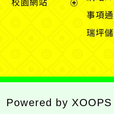
校園網站
開
展
事項通
選
開
瑞坪儲
單
選
單
Powered by
XOOPS