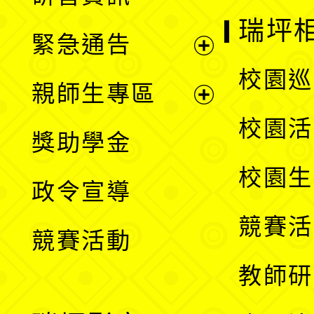
選
開
瑞坪
緊急通告
單
選
展
校園巡
親師生專區
單
開
展
校園活
獎助學金
選
開
校園生
政令宣導
單
選
競賽活
競賽活動
單
教師研