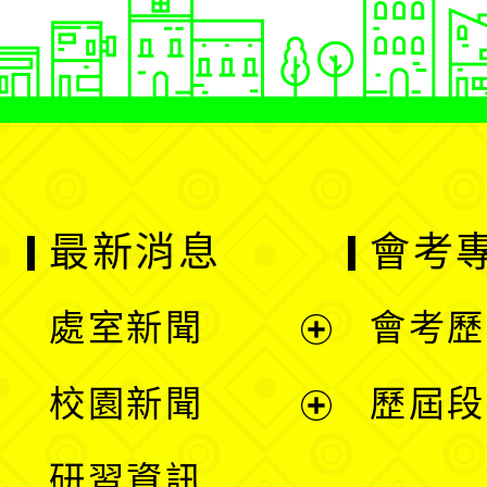
最新消息
會考
處室新聞
會考歷
展
校園新聞
歷屆段
開
展
研習資訊