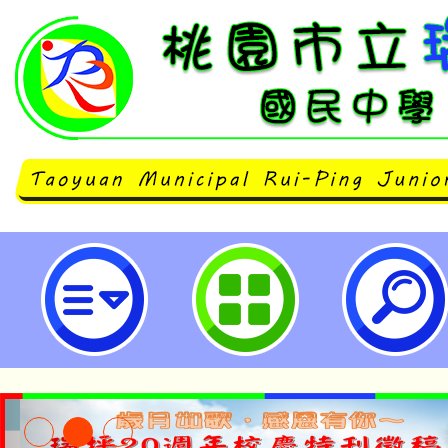
主旨：檢送本場館2026年「【武
多重宇宙」PaGamO線上遊戲平
助公告並鼓勵全國各國小（中、高
高中職師生踴躍參加，請查照。-桃
中學