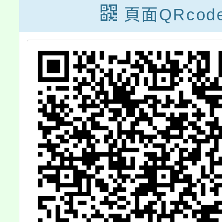
籍
示館」簡介一
坊」，
頁面QRcod
於
案，鼓勵貴校踴
助轉知
者
躍安排戶外教育
報名，
，
及校外教學活
宣
動，請查照。