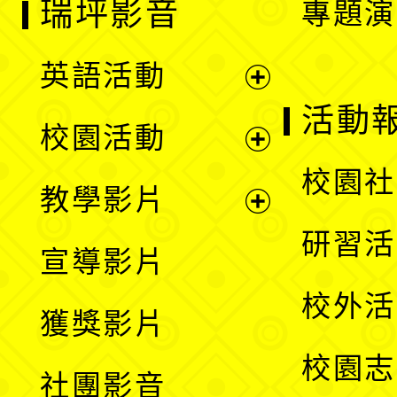
瑞坪影音
專題演
英語活動
展
活動
校園活動
開
展
校園社
教學影片
選
開
展
研習活
宣導影片
單
選
開
校外活
獲獎影片
單
選
校園志
社團影音
單