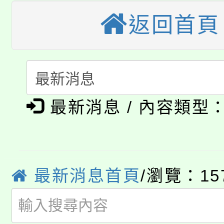
桃園市115學年度學生
車」活動
返回首頁
公告本校115學年度第
生本土語及新住民語歌
公告本校115學年度第
代理(課)教師甄選結果(
轉知中國文化大學推廣
代理(課)教師甄選結果(
最新消息 / 內容類型
淨零綠生活教案入校路
《TA101》溝通分析
115年食農教育專業人
會
程，歡迎學生輔導中心
學期銜接期間理賠案件
程
心理、諮商輔導、社會
最新消息首頁
/瀏覽：15
淨零綠領人才培育課程
學籍身 分審查程序及
系所師生報名參加。
公告本校115學年度第1
版