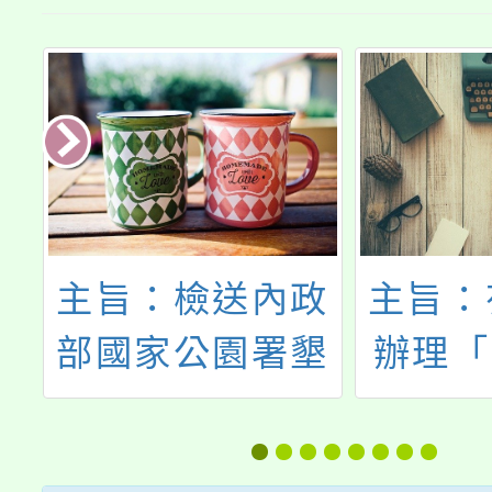
桃
主旨：檢送內政
主旨：
書
部國家公園署墾
辦理「
」
丁國家公園管理
兒少培
，
處「遊客中心展
程暨