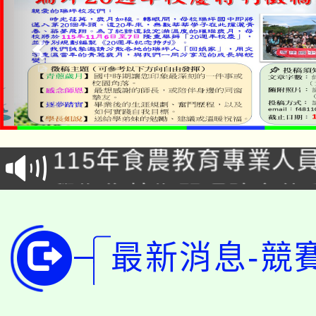
淨零綠生活教案入校路
115年食農教育專業人
會
學期銜接期間理賠案件
程
淨零綠領人才培育課程
學籍身 分審查程序及
最新消息-競
公告本校115學年度第1
版
「2026金融保險知識
代理(課)教師甄選結果(