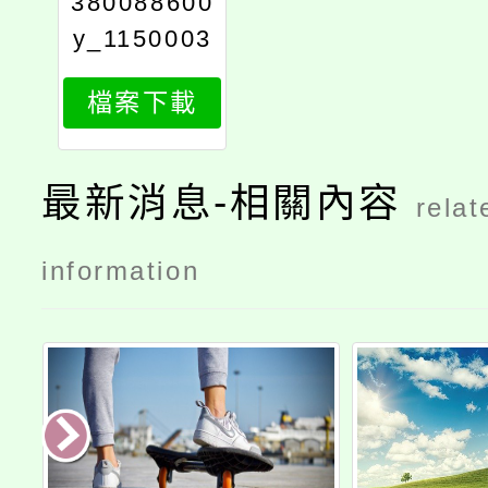
380088600
y_1150003
808_attach
檔案下載
1
最新消息-相關內容
relat
information