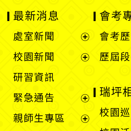
最新消息
會考
處室新聞
會考歷
展
校園新聞
歷屆段
開
展
研習資訊
選
開
瑞坪
緊急通告
單
選
展
校園巡
親師生專區
單
開