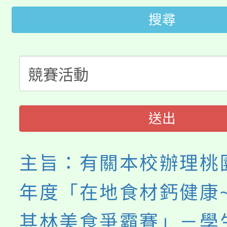
桃園市115學年度學生
搜尋
車」活動
公告本校115學年度第
生本土語及新住民語歌
公告本校115學年度第
代理(課)教師甄選結果(
轉知中國文化大學推廣
代理(課)教師甄選結果(
送出
《TA101》溝通分析
程，歡迎學生輔導中心
主旨：有關本校辦理桃園
心理、諮商輔導、社會
年度「在地食材鈣健康
系所師生報名參加。
其林美食爭霸賽」－學