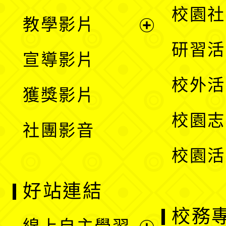
開
展
校園社
教學影片
選
開
展
研習活
宣導影片
單
選
開
校外活
獲獎影片
單
選
校園志
社團影音
單
校園活
好站連結
校務