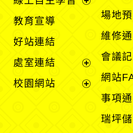
線上自主學習
展
場地預
教育宣導
開
維修通
好站連結
選
會議記
處室連結
單
展
網站F
校園網站
開
展
事項通
選
開
瑞坪儲
單
選