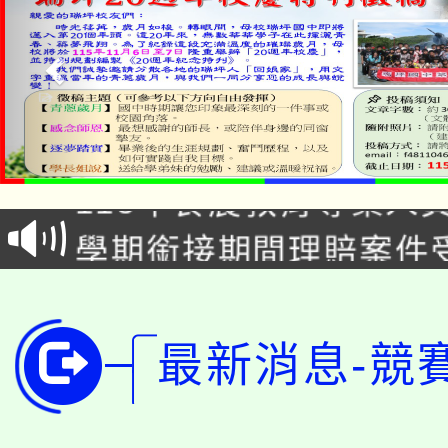
淨零綠生活教案入校路
115年食農教育專業人
會
學期銜接期間理賠案件
程
淨零綠領人才培育課程
學籍身 分審查程序及
公告本校115學年度第1
版
最新消息-競
「2026金融保險知識
代理(課)教師甄選結果(
桃園市115學年度學生
車」活動