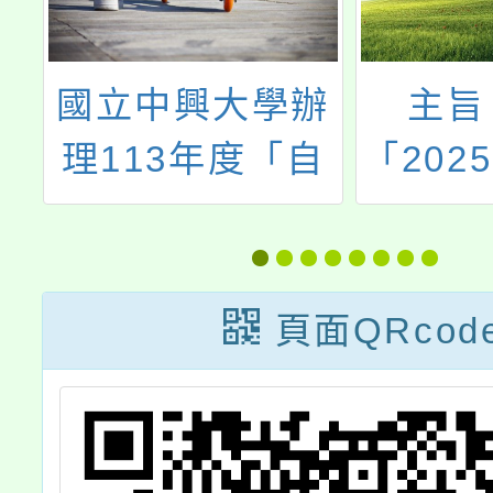
大學辦
主旨：檢送
年度「自
「2025台北青管
碳經濟
定期音樂會系列
況與未
III《金賞點唱
」
機》」海報1
頁面QRcod
份，敬請協助轉
知轄屬學校、校
內師生並鼓勵踴