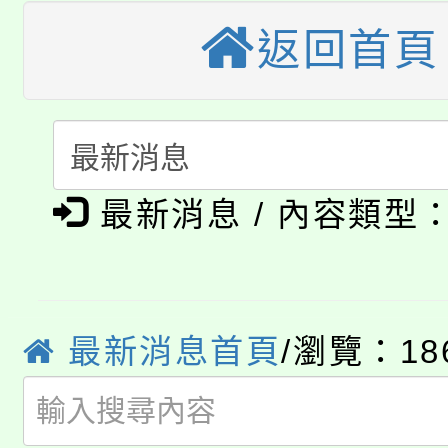
公告本校115學年度第
生本土語及新住民語歌
返回首頁
公告本校115學年度第
代理(課)教師甄選結果(
轉知中國文化大學推廣
代理(課)教師甄選結果(
淨零綠生活教案入校路
《TA101》溝通分析
最新消息 / 內容類型
115年食農教育專業人
會
程，歡迎學生輔導中心
學期銜接期間理賠案件
程
心理、諮商輔導、社會
淨零綠領人才培育課程
學籍身 分審查程序及
最新消息首頁
/瀏覽：18
系所師生報名參加。
公告本校115學年度第1
版
「2026金融保險知識
代理(課)教師甄選結果(