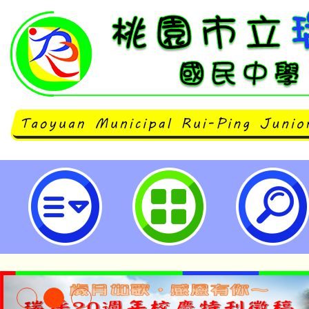
主旨：有關本校辦理桃園市115年
健康~校園米其林美食爭霸賽」－
活動，鼓勵各校學生踴躍投票，請 
立瑞坪國民中學