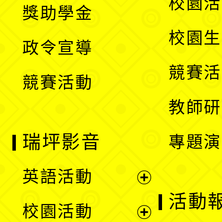
展
校園活
獎助學金
選
開
校園生
政令宣導
單
選
競賽活
競賽活動
單
教師研
瑞坪影音
專題演
英語活動
展
活動
校園活動