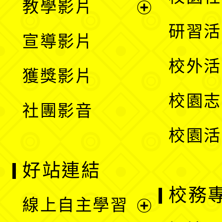
教學影片
選
開
展
研習活
宣導影片
單
選
開
校外活
獲獎影片
單
選
校園志
社團影音
單
校園活
好站連結
校務
線上自主學習