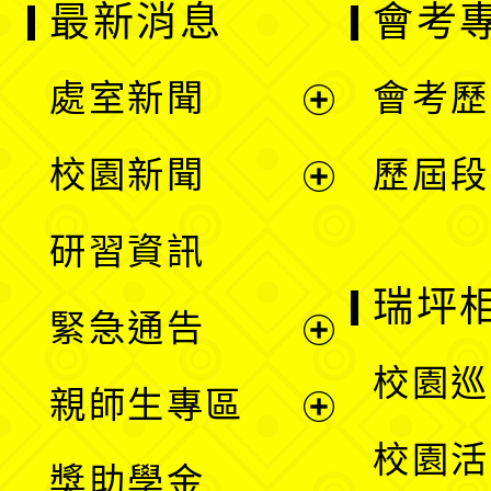
最新消息
會考
處室新聞
會考歷
展
校園新聞
歷屆段
開
展
研習資訊
選
開
瑞坪
緊急通告
單
選
展
校園巡
親師生專區
單
開
展
校園活
獎助學金