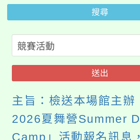
「2026金融保險知識
代理(課)教師甄選結果(
搜尋
桃園市115學年度學生
車」活動
公告本校115學年度第
生本土語及新住民語歌
公告本校115學年度第
代理(課)教師甄選結果(
轉知中國文化大學推廣
代理(課)教師甄選結果(
送出
《TA101》溝通分析
程，歡迎學生輔導中心
主旨：檢送本場館主辦
心理、諮商輔導、社會
2026夏舞營Summer D
系所師生報名參加。
Camp」活動報名訊息