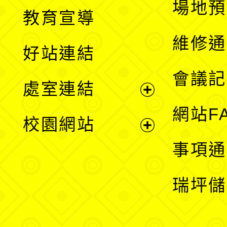
展
場地預
教育宣導
開
維修通
好站連結
選
會議記
處室連結
單
展
網站F
校園網站
開
展
事項通
選
開
瑞坪儲
單
選