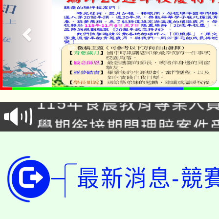
淨零綠生活教案入校路
115年食農教育專業人
會
學期銜接期間理賠案件
程
淨零綠領人才培育課程
學籍身 分審查程序及
公告本校115學年度第1
最新消息-競
版
「2026金融保險知識
代理(課)教師甄選結果(