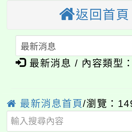
桃園市115學年度學生
車」活動
返回首頁
公告本校115學年度第
生本土語及新住民語歌
公告本校115學年度第
代理(課)教師甄選結果(
轉知中國文化大學推廣
代理(課)教師甄選結果(
淨零綠生活教案入校路
《TA101》溝通分析
最新消息 / 內容類型
115年食農教育專業人
會
程，歡迎學生輔導中心
學期銜接期間理賠案件
程
心理、諮商輔導、社會
最新消息首頁
/瀏覽：14
淨零綠領人才培育課程
學籍身 分審查程序及
系所師生報名參加。
公告本校115學年度第1
版