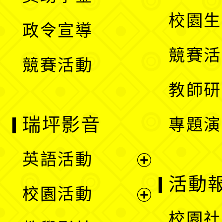
選
開
校園生
政令宣導
單
選
競賽活
競賽活動
單
教師研
瑞坪影音
專題演
英語活動
展
活動
校園活動
開
展
校園社