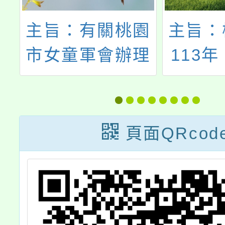
第
主旨：有關桃園
主旨：
教
市女童軍會辦理
113
」
「桃園市女童軍
達人─
會114年城市悠
GO！
遊之旅暨國際女
賽活動
頁面QRcod
孩日活動」一
法及報
案， 請鼓勵所屬
1份，
踴躍報名參加，
勵學生