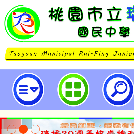
主旨：檢送本場館主辦「衛武營202
Summer Dance Camp」活動
告並鼓勵貴單位及貴校相關社團或
生踴躍報名參加，請查照。-桃園市