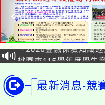
公告本校115學年度第1
「2026金融保險知識
代理(課)教師甄選結果(
桃園市115學年度學生
車」活動
公告本校115學年度第
生本土語及新住民語歌
公告本校115學年度第
代理(課)教師甄選結果(
最新消息-競
轉知中國文化大學推廣
代理(課)教師甄選結果(
轉知苗栗縣政府辦理11