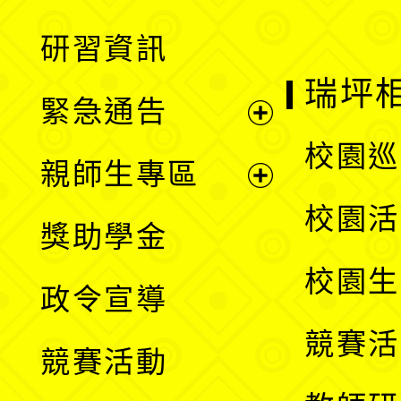
開
展
研習資訊
選
開
瑞坪
緊急通告
單
選
展
校園巡
親師生專區
單
開
展
校園活
獎助學金
選
開
校園生
政令宣導
單
選
競賽活
競賽活動
單