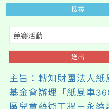
代理(課)教師甄選結果(
搜尋
轉知苗栗縣政府辦理11
《TA101》溝通分析
桃園市115學年度學生
縣市「校園短影音徵選
程，歡迎學生輔導中心
「桃園市補助參觀特色
要點
門員」簡章及活動海報
心理、諮商輔導、社會
115年度「教育部表揚
展演活動實施計畫」
踴躍報名參加。
系所師生報名參加。
送出
義教育推展貢獻獎」
主旨：轉知財團法人紙
基金會辦理「紙風車36
區兒童藝術工程－永續