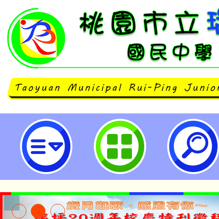
主旨：轉知財團法人紙風車文教基
車368鄉鎮市區兒童藝術工程－永
劇演出一案，請查照。-桃園市立瑞