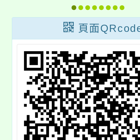
系
辦「2026藝起進
體優惠
術
劇場—爵士樂
請惠予
頁面QRcod
，
篇」活動簡章，
周知
鼓
請貴校踴躍報名
參
參加，請查照。