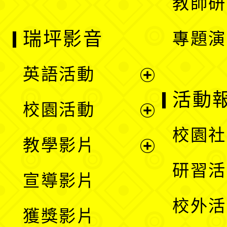
教師研
瑞坪影音
專題演
英語活動
展
活動
校園活動
開
展
校園社
教學影片
選
開
展
研習活
宣導影片
單
選
開
校外活
獲獎影片
單
選