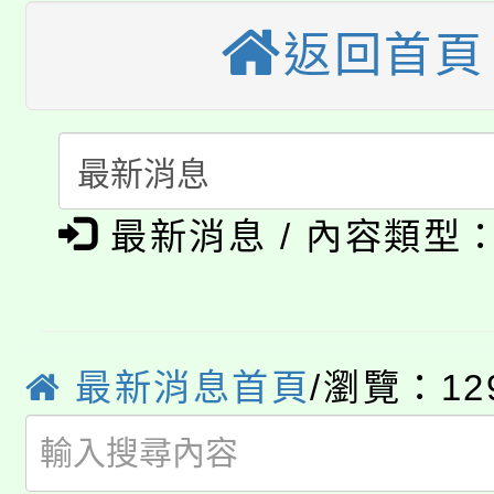
《TA101》溝通分析
返回首頁
桃園市115學年度學生
縣市「校園短影音徵選
程，歡迎學生輔導中心
「桃園市補助參觀特色
要點
門員」簡章及活動海報
心理、諮商輔導、社會
115年度「教育部表揚
展演活動實施計畫」
踴躍報名參加。
系所師生報名參加。
公告本校115學年度第1
義教育推展貢獻獎」
最新消息 / 內容類型
「2026金融保險知識
代理(課)教師甄選結果(
桃園市115學年度學生
車」活動
公告本校115學年度第
最新消息首頁
/瀏覽：12
生本土語及新住民語歌
公告本校115學年度第
代理(課)教師甄選結果(
轉知中國文化大學推廣