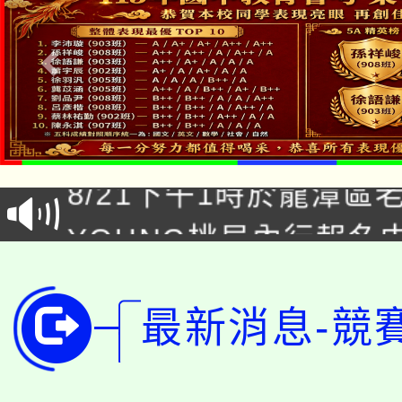
「本色祭」8/29、30
8/21下午1時於龍潭區
場熱烈登場!
YOUNG桃局內行報名
徵才活動。
8月14至27日，桃園
局官網。
115年桃園市運動會8/1
開!
最新消息-競
桃園市低收入戶享有免
田徑場及游泳池舉行。