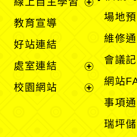
線上自主學習
展
場地預
教育宣導
開
維修通
好站連結
選
會議記
處室連結
單
展
網站F
校園網站
開
展
事項通
選
開
瑞坪儲
單
選