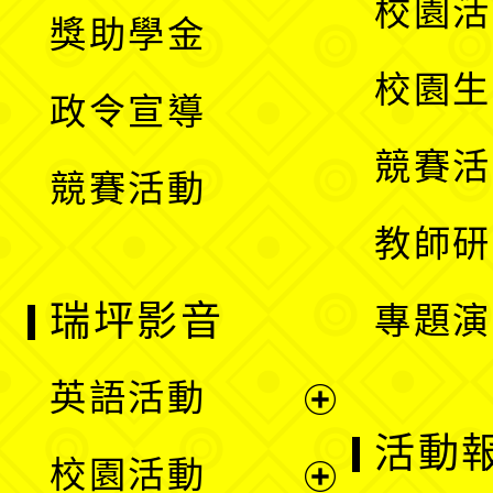
展
校園活
獎助學金
選
開
校園生
政令宣導
單
選
競賽活
競賽活動
單
教師研
瑞坪影音
專題演
英語活動
展
活動
校園活動