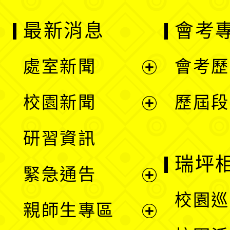
最新消息
會考
處室新聞
會考歷
展
校園新聞
歷屆段
開
展
研習資訊
選
開
瑞坪
緊急通告
單
選
展
校園巡
親師生專區
單
開