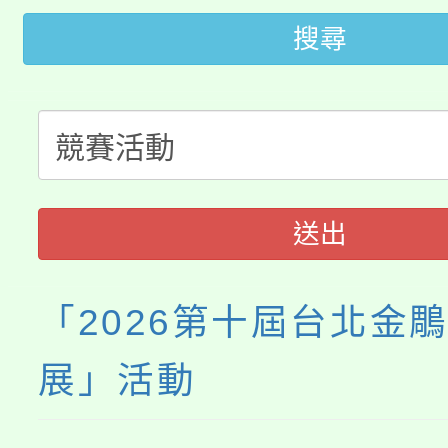
桃園市低收入戶享有免
田徑場及游泳池舉行。
搜尋
大園自造教育及科技中心
視費優惠，中低收入戶
大溪自造教育及科技中心
份教師增能研習
半價優惠，詳情可洽有
淨零綠生活教案入校路
份教師研習
者。
115年食農教育專業人
會
送出
程
「2026第十屆台北金
展」活動