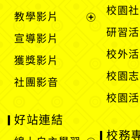
開
展
校園社
教學影片
選
開
展
研習活
宣導影片
單
選
開
校外活
獲獎影片
單
選
校園志
社團影音
單
校園活
好站連結
校務