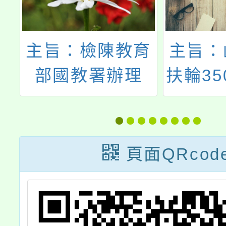
年
主旨：檢陳教育
主旨：
朗
部國教署辦理
扶輪35
活
「114年度孝道
輪社辦
止
教育系列比賽」
扶輪3
2
共計3項不同項
2025-
頁面QRcod
期
目之實施計畫(如
少年熱
查
附件)，敬請協助
競賽規
資訊發佈，再次
各1