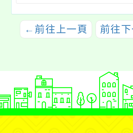
←
前往上一頁
前往下