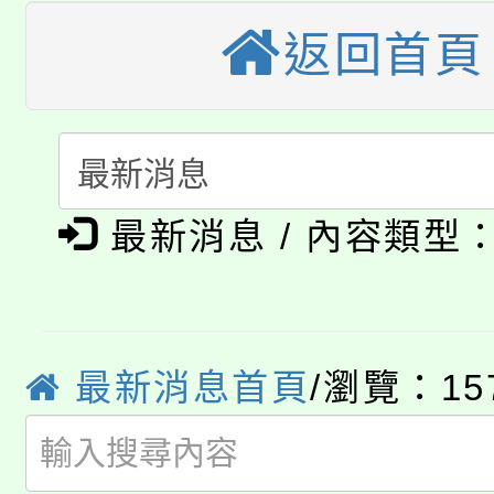
大園自造教育及科技中心
視費優惠，中低收入戶
返回首頁
大溪自造教育及科技中心
份教師增能研習
半價優惠，詳情可洽有
淨零綠生活教案入校路
份教師研習
者。
115年食農教育專業人
會
「本色祭」8/29、30
程
最新消息 / 內容類型
8/21下午1時於龍潭區
場熱烈登場!
YOUNG桃局內行報名
徵才活動。
最新消息首頁
/瀏覽：15
8月14至27日，桃園
局官網。
115年桃園市運動會8/1
開!