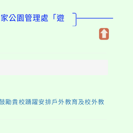
國家公園管理處「遊
開
啟
上
方
區
塊
鼓勵貴校踴躍安排戶外教育及校外教