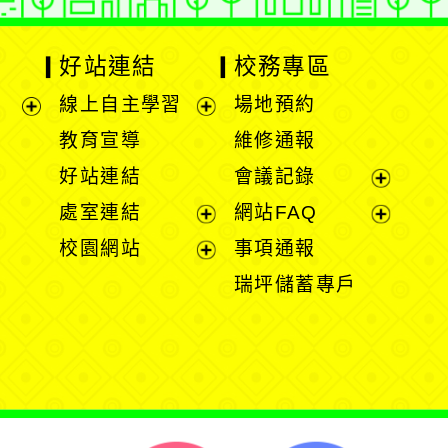
好站連結
校務專區
線上自主學習
場地預約
展
展
教育宣導
維修通報
開
開
好站連結
會議記錄
選
選
展
處室連結
網站FAQ
單
單
開
展
展
校園網站
事項通報
選
開
開
展
瑞坪儲蓄專戶
單
選
選
開
單
單
選
單