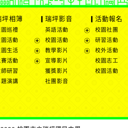
瑞坪相簿
瑞坪影音
活動報名
校園巡禮
英語活動
校園社團
展
校園活動
校園活動
研習活動
開
展
展
校園生活
教學影片
校外活動
選
開
開
展
展
競賽活動
宣導影片
校園志工
單
選
選
開
開
展
教師研習
獲獎影片
校園活動
單
單
選
選
開
專題演講
社團影音
單
單
選
單