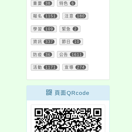
重要
38
特色
6
參加一案，請查
照。
報名
1151
注意
180
學習
109
緊急
2
資訊
337
節日
10
防疫
36
公告
1611
活動
1171
宣導
274
頁面QRcode