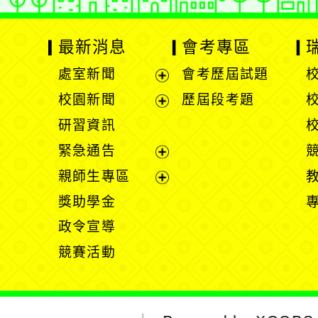
最新消息
會考專區
處室新聞
會考歷屆試題
展
校園新聞
歷屆段考題
開
展
研習資訊
選
開
緊急通告
單
選
展
親師生專區
單
開
展
獎助學金
選
開
政令宣導
單
選
競賽活動
單