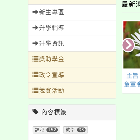
最新
新生專區
升學輔導
升學資訊
獎助學金
政令宣導
旨：有關桃園市響
114年環境知識競賽
主旨
國際兒童人權日辦
童軍
競賽活動
「我的主張．勇敢
團
」兒少權益嘉年華
畫」
動，請協助登載於
屬踴
內容標籤
訊平台或社群網
、轉知所屬機關及
課程
152
教學
38
校，並鼓勵市民踴