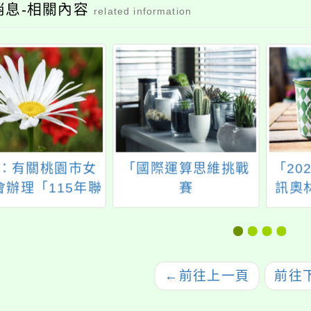
消息-相關內容
related information
：有關桃園市女
「國際運算思維挑戰
「20
會辦理「115年聯
賽
訊奧
宣示露營實施計
(InternationalChallengeonIn
一案， 請鼓勵所
and Computational
躍報名參加，請
Thinking)」活動訊息
查照。
←
前往上一頁
前往