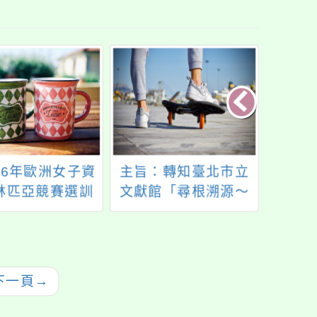
26年歐洲女子資
主旨：轉知臺北市立
主旨
林匹亞競賽選訓
文獻館「尋根溯源～
藝術教
formatics
營」初選
創意族譜設計比賽」
度全
活動將暫時停辦一
實施要
案，請查照。
下一頁
→