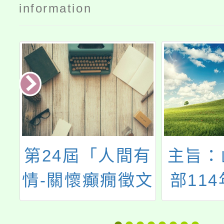
information
第24屆「人間有
主旨：
參
情-關懷癲癇徵文
部11
掌
比賽」
防教育