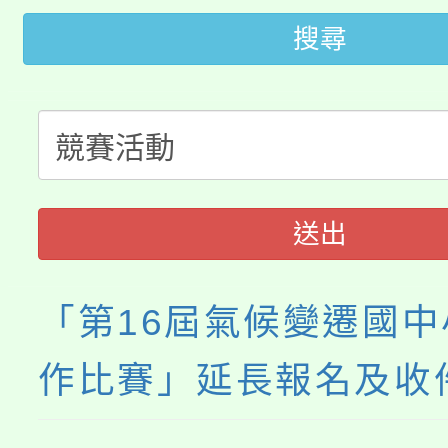
桃園市低收入戶享有免
田徑場及游泳池舉行。
搜尋
大園自造教育及科技中心
視費優惠，中低收入戶
大溪自造教育及科技中心
份教師增能研習
半價優惠，詳情可洽有
淨零綠生活教案入校路
份教師研習
者。
115年食農教育專業人
會
送出
程
「第16屆氣候變遷國
作比賽」延長報名及收