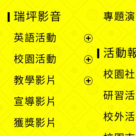
瑞坪影音
專題演
英語活動
展
活動
校園活動
開
展
校園社
教學影片
選
開
展
研習活
宣導影片
單
選
開
校外活
獲獎影片
單
選