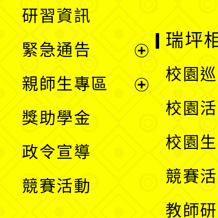
展
研習資訊
選
開
瑞坪
緊急通告
單
選
展
校園巡
親師生專區
單
開
展
校園活
獎助學金
選
開
校園生
政令宣導
單
選
競賽活
競賽活動
單
教師研