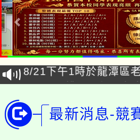
「本色祭」8/29、30
8/21下午1時於龍潭區
場熱烈登場!
YOUNG桃局內行報名
徵才活動。
8月14至27日，桃園
局官網。
最新消息-競
115年桃園市運動會8/1
開!
桃園市低收入戶享有免
田徑場及游泳池舉行。