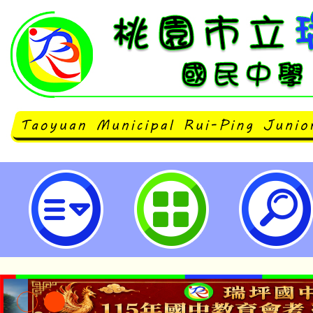
「第16屆氣候變遷國中小繪畫創作
及收件期限-桃園市立瑞坪國民中學