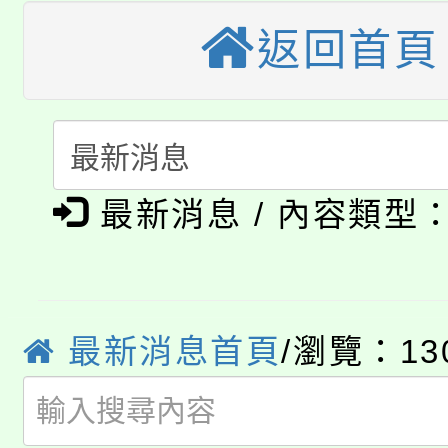
大園自造教育及科技中心
視費優惠，中低收入戶
返回首頁
大溪自造教育及科技中心
份教師增能研習
半價優惠，詳情可洽有
淨零綠生活教案入校路
份教師研習
者。
115年食農教育專業人
會
最新消息 / 內容類型
「本色祭」8/29、30
程
8/21下午1時於龍潭區
場熱烈登場!
YOUNG桃局內行報名
徵才活動。
最新消息首頁
/瀏覽：13
8月14至27日，桃園
局官網。
115年桃園市運動會8/1
開!