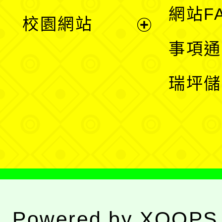
展
網站F
校園網站
開
展
事項通
選
開
瑞坪儲
單
選
單
Powered by
XOOPS