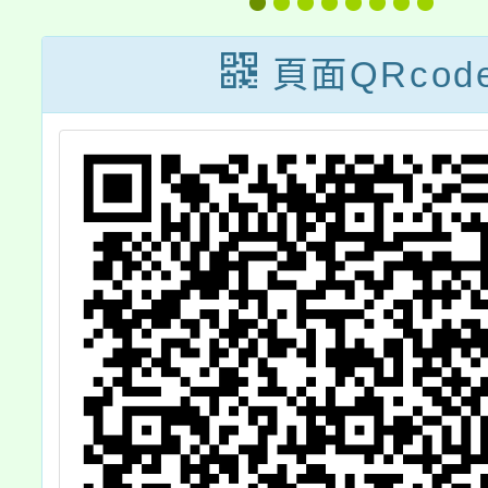
測
鬥營」
1份，
頁面QRcod