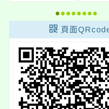
臺南市青少年性
愛文教
傳染病防治衛教
一屆全
徵稿比賽」
賽」簡
頁面QRcod
請 貴
告周知
勵貴校
參加