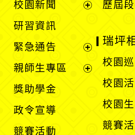
校園新聞
歷屆段
開
展
研習資訊
選
開
瑞坪
緊急通告
單
選
展
校園巡
親師生專區
單
開
展
校園活
獎助學金
選
開
校園生
政令宣導
單
選
競賽活
競賽活動
單