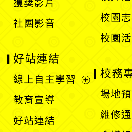
獲獎影片
單
選
校園志
社團影音
單
校園活
好站連結
校務
線上自主學習
展
場地預
教育宣導
開
維修通
好站連結
選