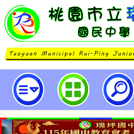
主旨：本校辦理暑期「小導演大夢
落之眼~城鄉共學青少年影像文化
(MATA of the TRIBE – Youth F
Program)」工作坊營隊活動，因
超越預期容量，自即日起停止受理報
桃園市立瑞坪國民中學