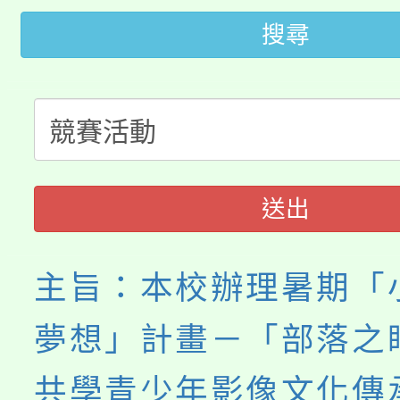
桃園市低收入戶享有免
田徑場及游泳池舉行。
搜尋
大園自造教育及科技中心
視費優惠，中低收入戶
大溪自造教育及科技中心
份教師增能研習
半價優惠，詳情可洽有
淨零綠生活教案入校路
份教師研習
者。
送出
會
主旨：本校辦理暑期「
夢想」計畫－「部落之
共學青少年影像文化傳