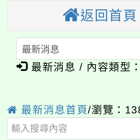
大園自造教育及科技中心
視費優惠，中低收入戶
返回首頁
大溪自造教育及科技中心
份教師增能研習
半價優惠，詳情可洽有
淨零綠生活教案入校路
份教師研習
者。
公告本校115學年度第1
會
最新消息 / 內容類型
「本色祭」8/29、30
代理(課)教師甄選結果
8/21下午1時於龍潭區
場熱烈登場!
告(尚有缺額)
YOUNG桃局內行報名
徵才活動。
最新消息首頁
/瀏覽：13
8月14至27日，桃園
局官網。
115年桃園市運動會8/1
開!