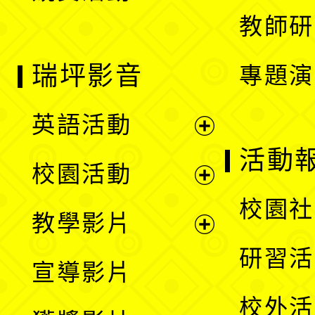
教師研
瑞坪影音
專題演
英語活動
展
活動
校園活動
開
展
校園社
教學影片
選
開
展
研習活
宣導影片
單
選
開
校外活