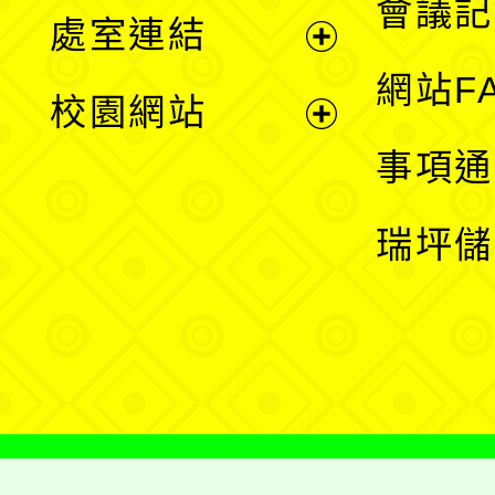
會議記
處室連結
單
展
網站F
校園網站
開
展
事項通
選
開
瑞坪儲
單
選
單