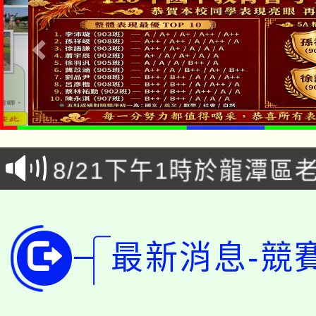
公告本校115學年度第1
「本色祭」8/29、30
代理(課)教師甄選結果
8/21下午1時於龍潭區
場熱烈登場!
告(尚有缺額)
YOUNG桃局內行報名
徵才活動。
8月14至27日，桃園
局官網。
最新消息-競
115年桃園市運動會8/1
開!
桃園市低收入戶享有免
田徑場及游泳池舉行。