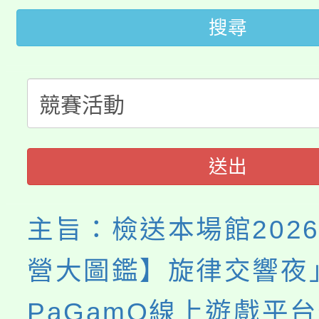
115年桃園市運動會8/1
開!
搜尋
桃園市低收入戶享有免
田徑場及游泳池舉行。
大園自造教育及科技中心
視費優惠，中低收入戶
大溪自造教育及科技中心
份教師增能研習
半價優惠，詳情可洽有
淨零綠生活教案入校路
份教師研習
者。
送出
會
主旨：檢送本場館202
營大圖鑑】旋律交響夜
PaGamO線上遊戲平