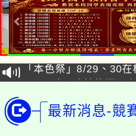
公告本校115學年度第1
「本色祭」8/29、30
代理(課)教師甄選結果
8/21下午1時於龍潭區
場熱烈登場!
告(尚有缺額)
YOUNG桃局內行報名
徵才活動。
最新消息-競
8月14至27日，桃園
局官網。
115年桃園市運動會8/1
開!