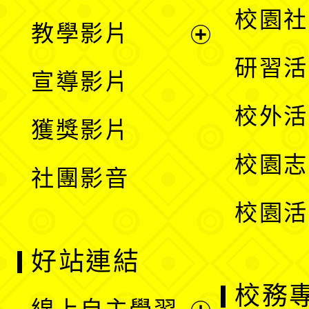
開
展
校園社
教學影片
選
開
展
研習活
宣導影片
單
選
開
校外活
獲獎影片
單
選
校園志
社團影音
單
校園活
好站連結
校務