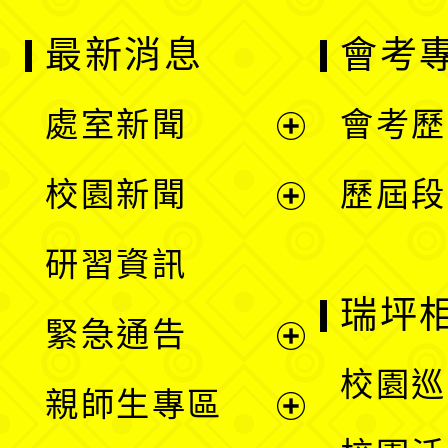
最新消息
會考
處室新聞
會考歷
展
校園新聞
歷屆段
開
展
研習資訊
選
開
瑞坪
緊急通告
單
選
展
校園巡
親師生專區
單
開