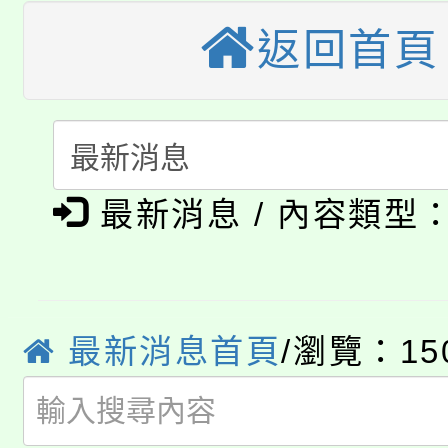
桃園市低收入戶享有免
田徑場及游泳池舉行。
返回首頁
大園自造教育及科技中心
視費優惠，中低收入戶
大溪自造教育及科技中心
份教師增能研習
半價優惠，詳情可洽有
淨零綠生活教案入校路
份教師研習
者。
最新消息 / 內容類型
公告本校115學年度第1
會
「本色祭」8/29、30
代理(課)教師甄選結果
8/21下午1時於龍潭區
場熱烈登場!
告(尚有缺額)
最新消息首頁
/瀏覽：15
YOUNG桃局內行報名
徵才活動。
8月14至27日，桃園
局官網。