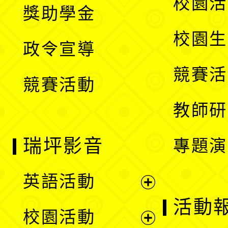
展
校園活
獎助學金
選
開
校園生
政令宣導
單
選
競賽活
競賽活動
單
教師研
瑞坪影音
專題演
英語活動
展
活動
校園活動