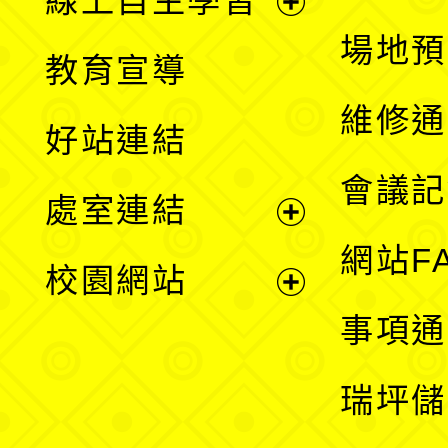
線上自主學習
展
場地預
教育宣導
開
維修通
好站連結
選
會議記
處室連結
單
展
網站F
校園網站
開
展
事項通
選
開
瑞坪儲
單
選