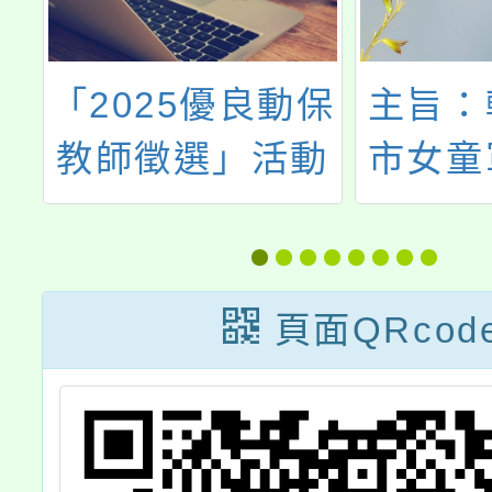
場
「2025優良動保
主旨：
武
教師徵選」活動
市女童
半
114
女童軍
告
一案，
頁面QRcod
國
格者踴
、
加，
師