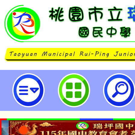
主旨：檢送本場館2026年「【武
響夜」PaGamO線上遊戲平台任
告並鼓勵全國各國小（中、高年級
職師生踴躍參加，請查照。-桃園市