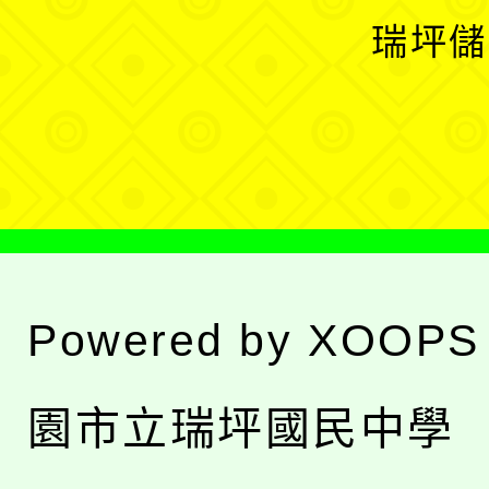
選
開
瑞坪儲
單
選
單
Powered by
XOOPS
園市立瑞坪國民中學