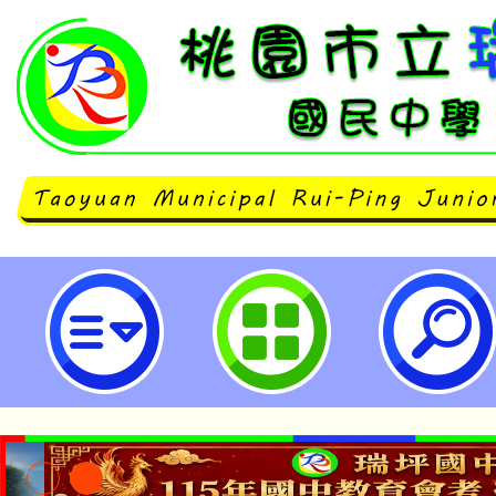
龜山苗圃綠環境生態園區辦理「到
課程-桃園市立瑞坪國民中學