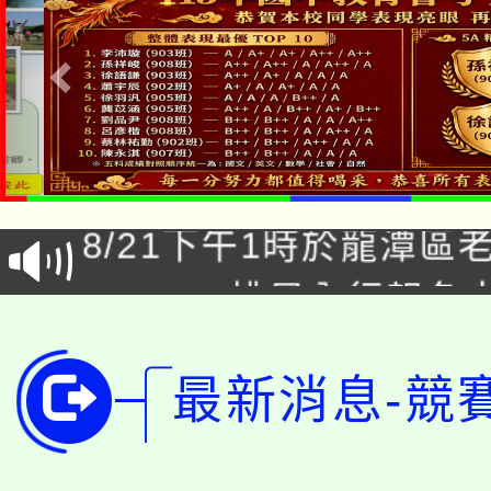
「本色祭」8/29、30
8/21下午1時於龍潭區
場熱烈登場!
YOUNG桃局內行報名
徵才活動。
8月14至27日，桃園
局官網。
最新消息-競
115年桃園市運動會8/1
開!
桃園市低收入戶享有免
田徑場及游泳池舉行。