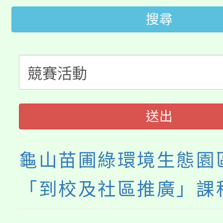
桃園市低收入戶享有免
田徑場及游泳池舉行。
搜尋
大園自造教育及科技中心
視費優惠，中低收入戶
大溪自造教育及科技中心
份教師增能研習
半價優惠，詳情可洽有
淨零綠生活教案入校路
份教師研習
者。
115年食農教育專業人
會
送出
程
龜山苗圃綠環境生態園
「到校及社區推廣」課