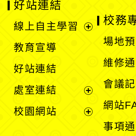
好站連結
校務
線上自主學習
展
場地預
教育宣導
開
維修通
好站連結
選
會議記
處室連結
單
展
網站F
校園網站
開
展
事項通