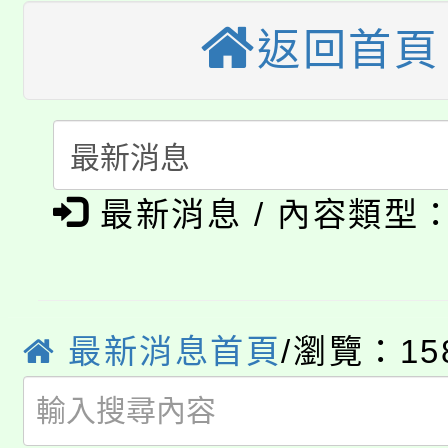
大園自造教育及科技中心
視費優惠，中低收入戶
返回首頁
大溪自造教育及科技中心
份教師增能研習
半價優惠，詳情可洽有
淨零綠生活教案入校路
份教師研習
者。
115年食農教育專業人
會
「本色祭」8/29、30
最新消息 / 內容類型
程
8/21下午1時於龍潭區
場熱烈登場!
YOUNG桃局內行報名
徵才活動。
最新消息首頁
/瀏覽：15
8月14至27日，桃園
局官網。
115年桃園市運動會8/1
開!