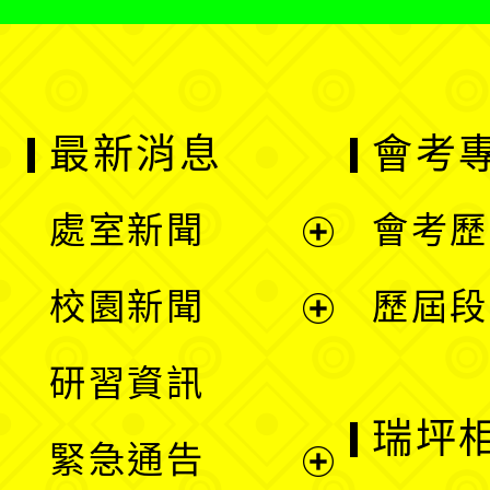
最新消息
會考
處室新聞
會考歷
展
校園新聞
歷屆段
開
展
研習資訊
選
開
瑞坪
緊急通告
單
選