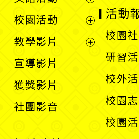
展
活動
校園活動
開
展
校園社
教學影片
選
開
展
研習活
宣導影片
單
選
開
校外活
獲獎影片
單
選
校園志
社團影音
單
校園活