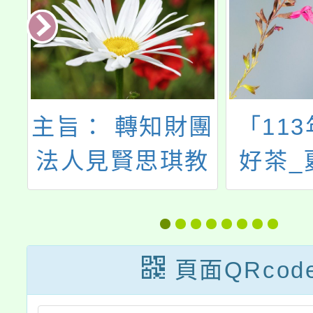
6
主旨： 轉知財團
「11
隊
法人見賢思琪教
好茶_
取
育基金會辦理
113年度「品德
好樣」影音攝影
頁面QRcod
徵選活動簡章，