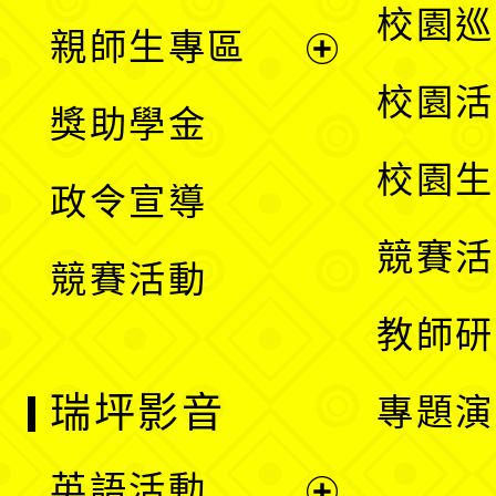
展
校園巡
親師生專區
單
開
展
校園活
獎助學金
選
開
校園生
政令宣導
單
選
競賽活
競賽活動
單
教師研
瑞坪影音
專題演
英語活動