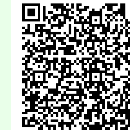
為鼓勵學生運用
創意展現基金會
倡導之品德教育
核心價值，並深
化品德教育之推
廣與實踐，請鼓
勵學生踴躍參
與，請查照。