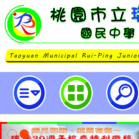
主旨：檢送本會辦理「115年全國
賽」競賽規程，敬請貴校鼓勵學生
請查照。-桃園市立瑞坪國民中學