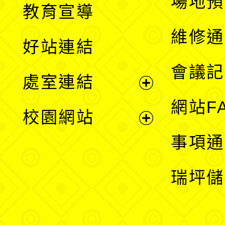
場地預
教育宣導
開
維修通
好站連結
選
會議記
處室連結
單
展
網站F
校園網站
開
展
事項通
選
開
瑞坪儲
單
選