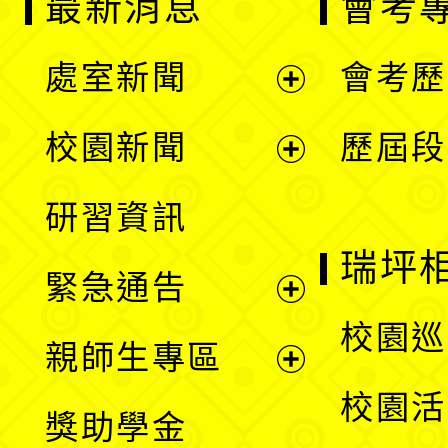
最新消息
會考
處室新聞
會考歷
展
校園新聞
歷屆段
開
展
研習資訊
選
開
瑞坪
緊急通告
單
選
展
校園巡
親師生專區
單
開
展
校園活
獎助學金
選