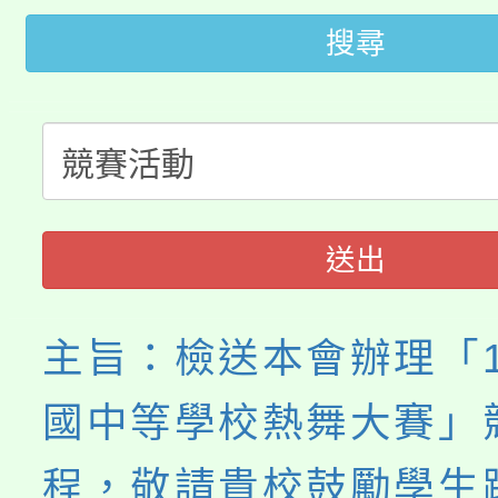
代理(課)教師甄選結果(
搜尋
轉知中國文化大學推廣
代理(課)教師甄選結果(
轉知苗栗縣政府辦理11
《TA101》溝通分析
桃園市115學年度學生
縣市「校園短影音徵選
程，歡迎學生輔導中心
「桃園市補助參觀特色
要點
門員」簡章及活動海報
心理、諮商輔導、社會
送出
展演活動實施計畫」
踴躍報名參加。
系所師生報名參加。
主旨：檢送本會辦理「1
國中等學校熱舞大賽」
程，敬請貴校鼓勵學生