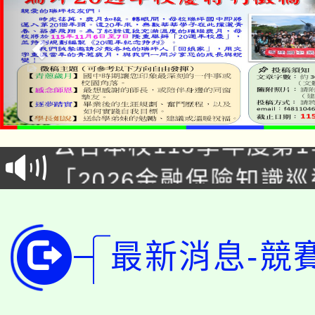
淨零綠領人才培育課程
公告本校115學年度第1
「2026金融保險知識
代理(課)教師甄選結果(
桃園市115學年度學生
車」活動
公告本校115學年度第
生本土語及新住民語歌
最新消息-競
公告本校115學年度第
代理(課)教師甄選結果(
轉知中國文化大學推廣
代理(課)教師甄選結果(