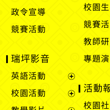
開
校園生
政令宣導
單
選
競賽活
競賽活動
單
教師研
瑞坪影音
專題演
英語活動
展
活動
校園活動
開
展
校園社