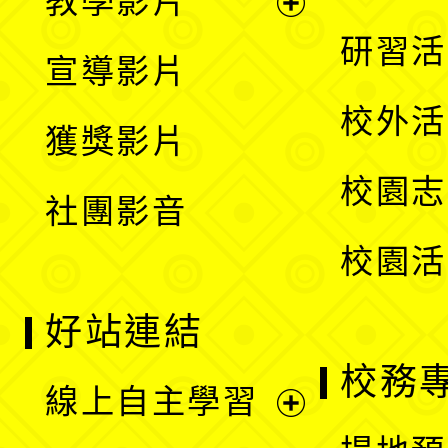
教學影片
選
開
展
研習活
宣導影片
單
選
開
校外活
獲獎影片
單
選
校園志
社團影音
單
校園活
好站連結
校務
線上自主學習
展