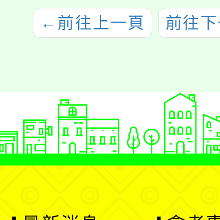
←
前往上一頁
前往下