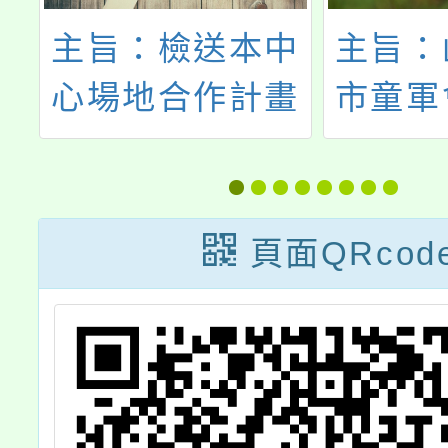
會
主旨：檢送本中
主旨：
辦
心場地合作計畫
市童軍
話
「果陀文創股份
華民國
營
有限公司 桃園地
年三
校
區活化歷史活動
案，請
頁面QRcod
並
企劃」活動報名
童軍
名
資訊1份，敬請
成，
協助廣為宣傳並
鼓勵符合條件學