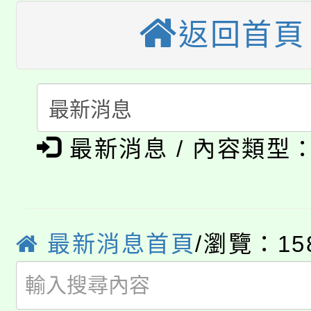
轉知苗栗縣政府辦理11
返回首頁
《TA101》溝通分析
桃園市115學年度學生
縣市「校園短影音徵選
程，歡迎學生輔導中心
「桃園市補助參觀特色
要點
門員」簡章及活動海報
心理、諮商輔導、社會
淨零綠領人才培育課程
展演活動實施計畫」
踴躍報名參加。
最新消息 / 內容類型
系所師生報名參加。
公告本校115學年度第1
「2026金融保險知識
代理(課)教師甄選結果(
桃園市115學年度學生
車」活動
最新消息首頁
/瀏覽：15
公告本校115學年度第
生本土語及新住民語歌
公告本校115學年度第