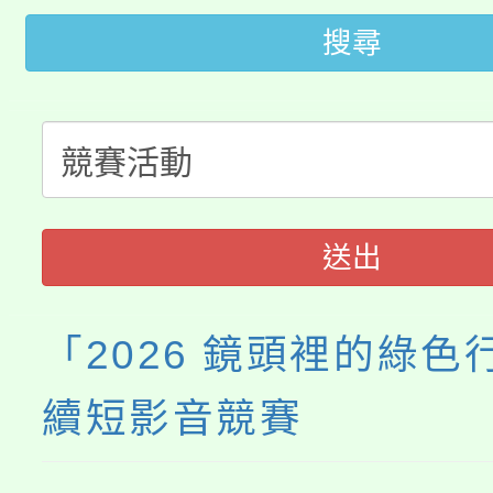
桃園市115學年度學生
搜尋
車」活動
公告本校115學年度第
生本土語及新住民語歌
公告本校115學年度第
代理(課)教師甄選結果(
轉知中國文化大學推廣
代理(課)教師甄選結果(
送出
《TA101》溝通分析
程，歡迎學生輔導中心
「2026 鏡頭裡的綠色
心理、諮商輔導、社會
續短影音競賽
系所師生報名參加。