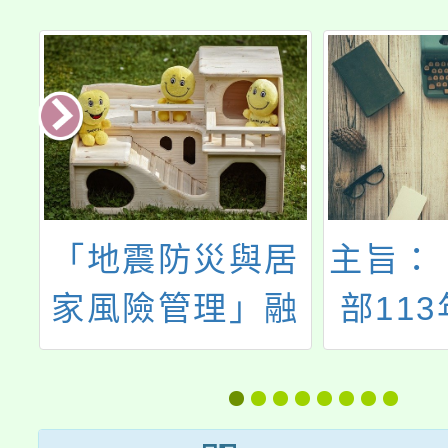
訂
「地震防災與居
主旨：
日
家風險管理」融
部11
日
入教學教師研習
防教育
創
路有