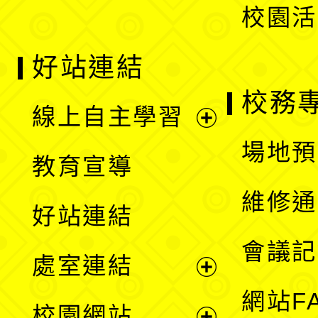
校園活
好站連結
校務
線上自主學習
展
場地預
教育宣導
開
維修通
好站連結
選
會議記
處室連結
單
展
網站F
校園網站