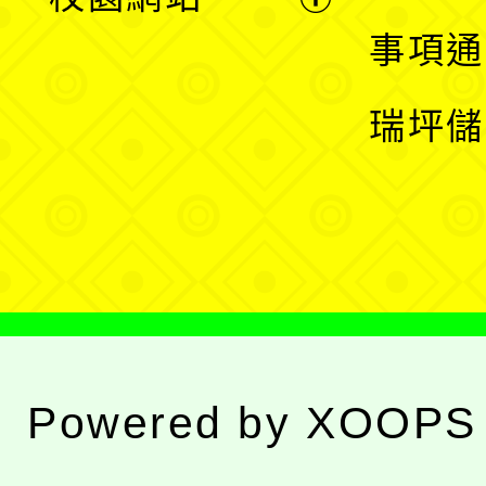
開
展
事項通
選
開
瑞坪儲
單
選
單
Powered by
XOOPS