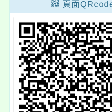
棟
動」
頁面QRcod
e
助
勵
躍
進
其
考