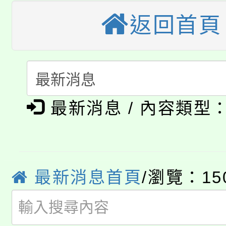
公告本校115學年度第
生本土語及新住民語歌
返回首頁
公告本校115學年度第
代理(課)教師甄選結果(
轉知中國文化大學推廣
代理(課)教師甄選結果(
淨零綠生活教案入校路
《TA101》溝通分析
最新消息 / 內容類型
115年食農教育專業人
會
程，歡迎學生輔導中心
學期銜接期間理賠案件
程
心理、諮商輔導、社會
淨零綠領人才培育課程
學籍身 分審查程序及
最新消息首頁
/瀏覽：15
系所師生報名參加。
公告本校115學年度第1
版
「2026金融保險知識
代理(課)教師甄選結果(