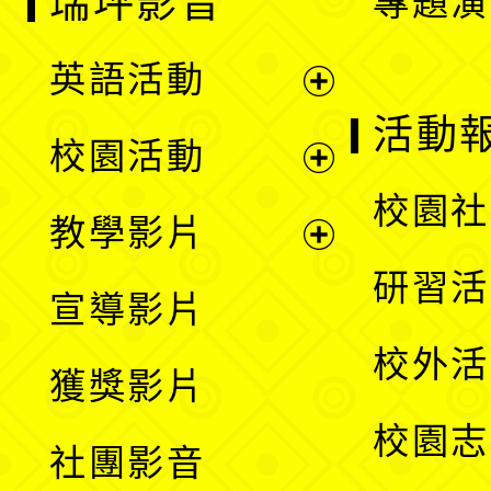
瑞坪影音
專題演
英語活動
展
活動
校園活動
開
展
校園社
教學影片
選
開
展
研習活
宣導影片
單
選
開
校外活
獲獎影片
單
選
校園志
社團影音
單