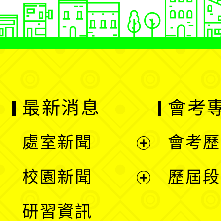
最新消息
會考
處室新聞
會考歷
展
校園新聞
歷屆段
開
展
研習資訊