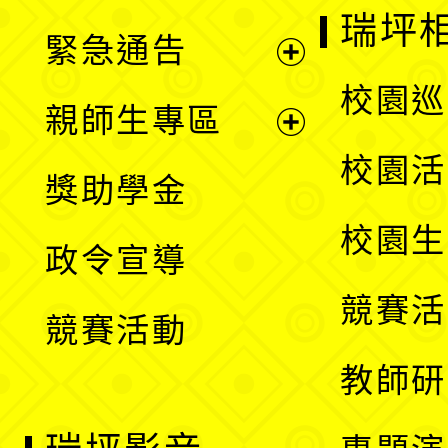
選
開
瑞坪
緊急通告
單
選
展
校園巡
親師生專區
單
開
展
校園活
獎助學金
選
開
校園生
政令宣導
單
選
競賽活
競賽活動
單
教師研