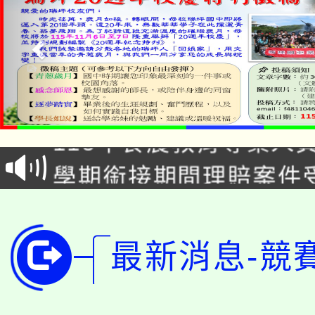
淨零綠生活教案入校路
115年食農教育專業人
會
學期銜接期間理賠案件
程
淨零綠領人才培育課程
學籍身 分審查程序及
公告本校115學年度第1
版
最新消息-競
「2026金融保險知識
代理(課)教師甄選結果(
桃園市115學年度學生
車」活動