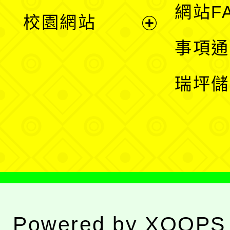
展
網站F
校園網站
開
展
事項通
選
開
瑞坪儲
單
選
單
Powered by
XOOPS