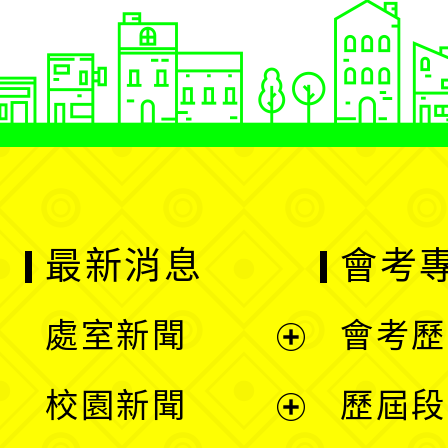
最新消息
會考
處室新聞
會考歷
展
校園新聞
歷屆段
開