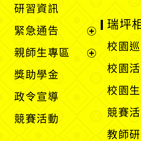
展
研習資訊
選
開
瑞坪
緊急通告
單
選
展
校園巡
親師生專區
單
開
展
校園活
獎助學金
選
開
校園生
政令宣導
單
選
競賽活
競賽活動
單
教師研