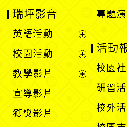
瑞坪影音
專題演
英語活動
展
活動
校園活動
開
展
校園社
教學影片
選
開
展
研習活
宣導影片
單
選
開
校外活
獲獎影片
單
選