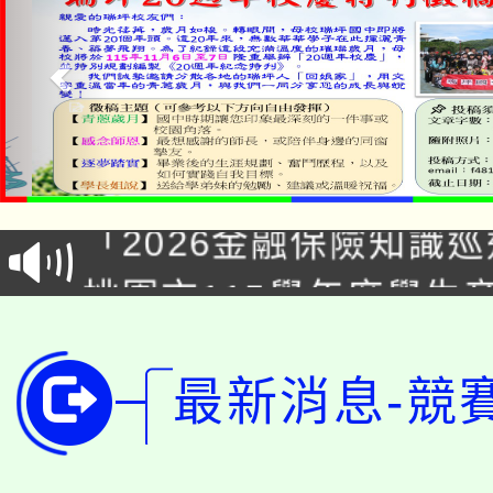
公告本校115學年度第1
「2026金融保險知識
代理(課)教師甄選結果(
桃園市115學年度學生
車」活動
公告本校115學年度第
生本土語及新住民語歌
公告本校115學年度第
最新消息-競
代理(課)教師甄選結果(
轉知中國文化大學推廣
代理(課)教師甄選結果(