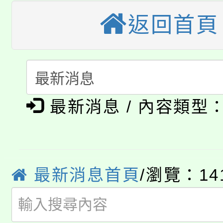
轉知苗栗縣政府辦理11
《TA101》溝通分析
返回首頁
桃園市115學年度學生
縣市「校園短影音徵選
程，歡迎學生輔導中心
「桃園市補助參觀特色
要點
門員」簡章及活動海報
心理、諮商輔導、社會
115年度「教育部表揚
展演活動實施計畫」
踴躍報名參加。
系所師生報名參加。
公告本校115學年度第1
義教育推展貢獻獎」
最新消息 / 內容類型
「2026金融保險知識
代理(課)教師甄選結果(
桃園市115學年度學生
車」活動
最新消息首頁
/瀏覽：14
公告本校115學年度第
生本土語及新住民語歌
公告本校115學年度第
代理(課)教師甄選結果(