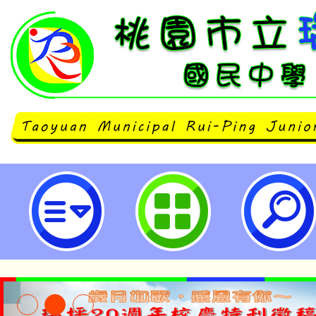
主旨：函轉本府有關「國防部202
競技射擊比賽－北區初賽」活動簡
宣傳，請查照。-桃園市立瑞坪國民