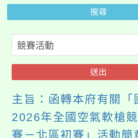
轉知中國文化大學推廣
代理(課)教師甄選結果(
搜尋
轉知苗栗縣政府辦理11
《TA101》溝通分析
桃園市115學年度學生
縣市「校園短影音徵選
程，歡迎學生輔導中心
「桃園市補助參觀特色
要點
門員」簡章及活動海報
心理、諮商輔導、社會
115年度「教育部表揚
展演活動實施計畫」
踴躍報名參加。
系所師生報名參加。
送出
義教育推展貢獻獎」
主旨：函轉本府有關「
2026年全國空氣軟槍
賽－北區初賽」活動簡