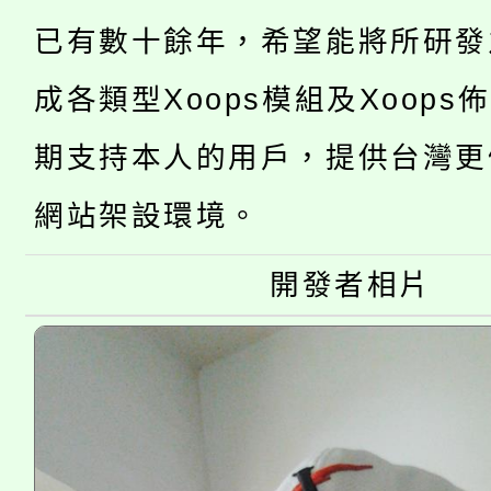
YOUNG桃局內行報名
徵才活動。
已有數十餘年，希望能將所研發
8月14至27日，桃園
局官網。
成各類型Xoops模組及Xoops
115年桃園市運動會8/1
開!
期支持本人的用戶，提供台灣更
桃園市低收入戶享有免
田徑場及游泳池舉行。
網站架設環境。
大園自造教育及科技中心
視費優惠，中低收入戶
大溪自造教育及科技中心
開發者相片
份教師增能研習
半價優惠，詳情可洽有
淨零綠生活教案入校路
份教師研習
者。
會