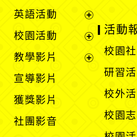
英語活動
展
活動
校園活動
開
展
校園社
教學影片
選
開
展
研習活
宣導影片
單
選
開
校外活
獲獎影片
單
選
校園志
社團影音
單
校園活