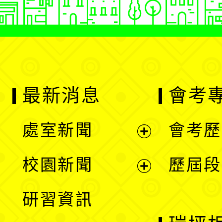
最新消息
會考
處室新聞
會考歷
展
校園新聞
歷屆段
開
展
研習資訊
選
開