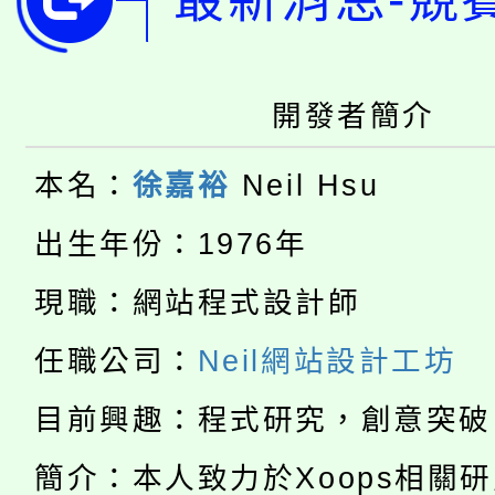
8月14至27日，桃園
局官網。
115年桃園市運動會8/1
開!
桃園市低收入戶享有免
開發者簡介
田徑場及游泳池舉行。
大園自造教育及科技中心
視費優惠，中低收入戶
本名：
徐嘉裕
Neil Hsu
大溪自造教育及科技中心
份教師增能研習
半價優惠，詳情可洽有
出生年份：1976年
淨零綠生活教案入校路
份教師研習
者。
現職：網站程式設計師
公告本校115學年度第1
會
任職公司：
Neil網站設計工坊
「本色祭」8/29、30
代理(課)教師甄選結果
目前興趣：程式研究，創意突破
8/21下午1時於龍潭區
場熱烈登場!
告(尚有缺額)
簡介：本人致力於Xoops相關