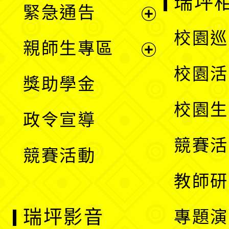
瑞坪
緊急通告
單
選
展
校園巡
親師生專區
單
開
展
校園活
獎助學金
選
開
校園生
政令宣導
單
選
競賽活
競賽活動
單
教師研
瑞坪影音
專題演