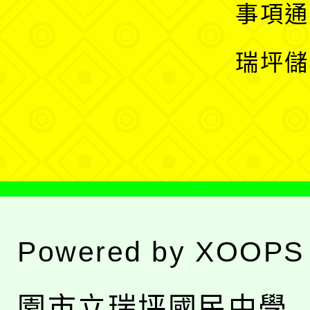
開
展
事項通
選
開
瑞坪儲
單
選
單
Powered by
XOOPS
園市立瑞坪國民中學