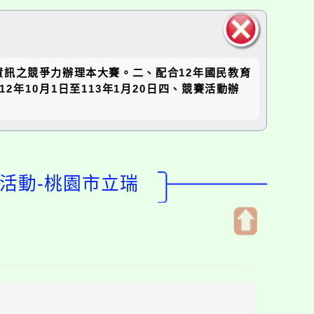
關閉區
訊之競爭力辦理本大賽。二、配合12年國民教育
塊
年10月1日至113年1月20日四、競賽活動辦
活動-桃園市立瑞
開
啟
上
方
區